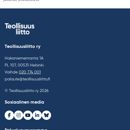
selaus
Teollisuusliitto ry
Hakaniemenranta 1A
PL 107, 00531 Helsinki
Vaihde
020 774 001
palaute@teollisuusliitto.fi
© Teollisuusliitto ry 2026
Sosiaalinen media
Facebook
Instagram
Youtube
LinkedIn
Bluesky