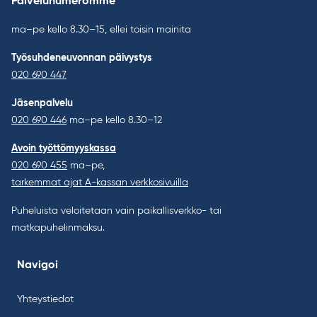
Palvelunumeromme
ma–pe kello 8.30–15, ellei toisin mainita
Työsuhdeneuvonnan päivystys
020 690 447
Jäsenpalvelu
020 690 446
ma–pe kello 8.30–12
Avoin työttömyyskassa
020 690 455
ma–pe,
tarkemmat ajat A-kassan verkkosivuilla
Puheluista veloitetaan vain paikallisverkko- tai
matkapuhelinmaksu.
Navigoi
Yhteystiedot