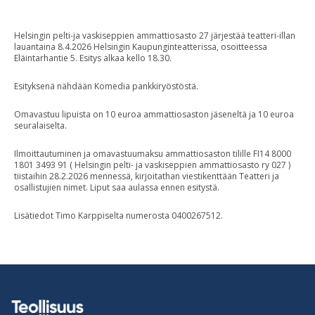
Helsingin pelti-ja vaskiseppien ammattiosasto 27 järjestää teatteri-illan
lauantaina 8.4.2026 Helsingin Kaupunginteatterissa, osoitteessa
Eläintarhantie 5. Esitys alkaa kello 18.30.
Esityksenä nähdään Komedia pankkiryöstöstä.
Omavastuu lipuista on 10 euroa ammattiosaston jäseneltä ja 10 euroa
seuralaiselta.
Ilmoittautuminen ja omavastuumaksu ammattiosaston tilille FI14 8000
1801 3493 91 ( Helsingin pelti- ja vaskiseppien ammattiosasto ry 027 )
tiistaihin 28.2.2026 mennessä, kirjoitathan viestikenttään Teatteri ja
osallistujien nimet. Liput saa aulassa ennen esitystä.
Lisätiedot Timo Karppiselta numerosta 0400267512.