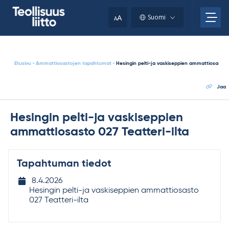
Skip
your
to
A
Suomi
A
content
clipboard.)
Etusivu
-
Ammattiosastojen tapahtumat
-
Hesingin pelti-ja vaskiseppien ammattiosasto 0
Jaa
Hesingin pelti-ja vaskiseppien
ammattiosasto 027 Teatteri-ilta
Tapahtuman tiedot
Tapahtuman
8.4.2026
ajankohta
Hesingin pelti-ja vaskiseppien ammattiosasto
027 Teatteri-ilta