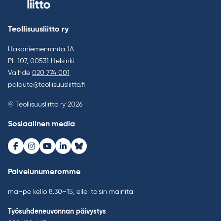
Teollisuusliitto ry
Hakaniemenranta 1A
PL 107, 00531 Helsinki
Vaihde
020 774 001
palaute@teollisuusliitto.fi
© Teollisuusliitto ry 2026
Sosiaalinen media
Facebook
Instagram
Youtube
LinkedIn
Bluesky
Palvelunumeromme
ma–pe kello 8.30–15, ellei toisin mainita
Työsuhdeneuvonnan päivystys