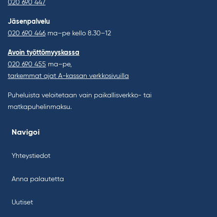
020 690 447
Jäsenpalvelu
020 690 446
ma–pe kello 8.30–12
Avoin työttömyyskassa
020 690 455
ma–pe,
tarkemmat ajat A-kassan verkkosivuilla
Puheluista veloitetaan vain paikallisverkko- tai
matkapuhelinmaksu.
Navigoi
Yhteystiedot
Anna palautetta
Uutiset