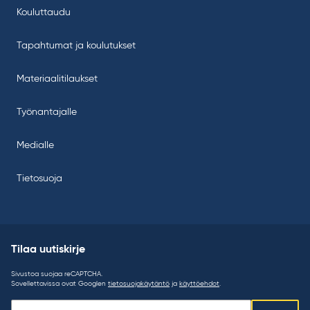
Kouluttaudu
Tapahtumat ja koulutukset
Materiaalitilaukset
Työnantajalle
Medialle
Tietosuoja
Tilaa uutiskirje
Sivustoa suojaa reCAPTCHA.
Sovellettavissa ovat Googlen
tietosuojakäytäntö
ja
käyttöehdot
.
Tilaa