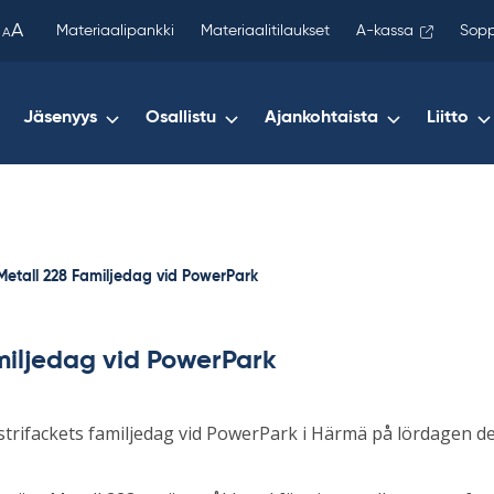
been
A
Materiaalipankki
Materiaalitilaukset
A-kassa
Sopp
A
copied
to
your
Jäsenyys
Osallistu
Ajankohtaista
Liitto
clipboard.)
Metall 228 Familjedag vid PowerPark
iljedag vid PowerPark
trifackets familjedag vid PowerPark i Härmä på lördagen den 