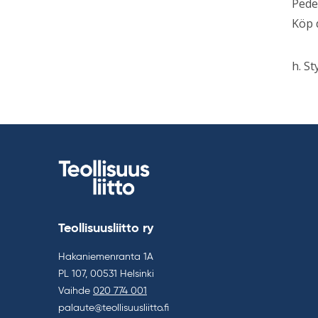
Pede
Köp 
h. St
Teollisuusliitto ry
Hakaniemenranta 1A
PL 107, 00531 Helsinki
Vaihde
020 774 001
palaute@teollisuusliitto.fi