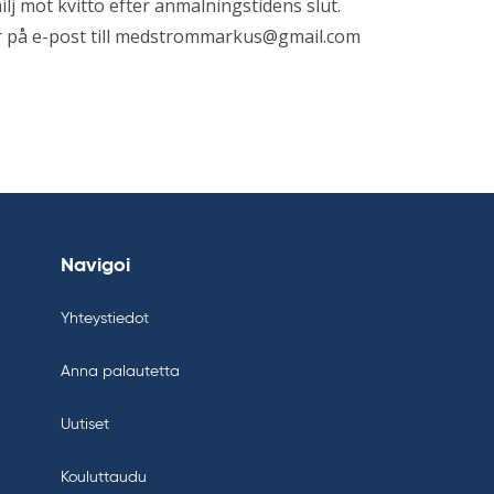
j mot kvitto efter anmälningstidens slut.
på e-post till
medstrommarkus@gmail.com
Navigoi
Yhteystiedot
Anna palautetta
Uutiset
Kouluttaudu