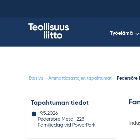
Skip
to
content
Työelämä
Etusivu
-
Ammattiosastojen tapahtumat
-
Pedersöre 
Fam
Tapahtuman tiedot
Tapahtuman
9.5.2026
ajankohta
Pedersöre Metall 228
Indus
Familjedag vid PowerPark