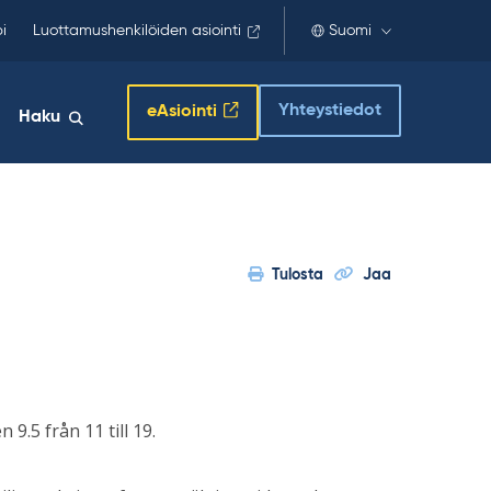
i
Luottamushenkilöiden asiointi
Suomi
Yhteystiedot
eAsiointi
Haku
Tulosta
Jaa
9.5 från 11 till 19.