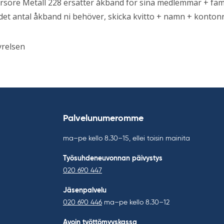
rsöre Metall 228 ersätter åkband för sina medlemmar + famil
det antal åkband ni behöver, skicka kvitto + namn + kontonr 
yrelsen
Palvelunumeromme
ma–pe kello 8.30–15, ellei toisin mainita
Työsuhdeneuvonnan päivystys
020 690 447
Jäsenpalvelu
020 690 446
ma–pe kello 8.30–12
Avoin työttömyyskassa