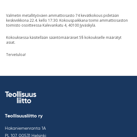
Valmetin metallityöväen ammattiosasto 74 kevätkokous pidetään
keskiviikkona 22.4. kello 17:30. Kokouspaikkana toimii ammattiosaston
toimisto osoitteessa Kalevankatu 4, 40100 Jyväskylä.
Kokouksessa käsitellään sääntömääräiset 5§ kokoukselle määrätyt
asiat.
Tervetuloa!
Teollisuusliitto ry
Hakaniemenranta 1A
PL 107, 00531 Helsinki