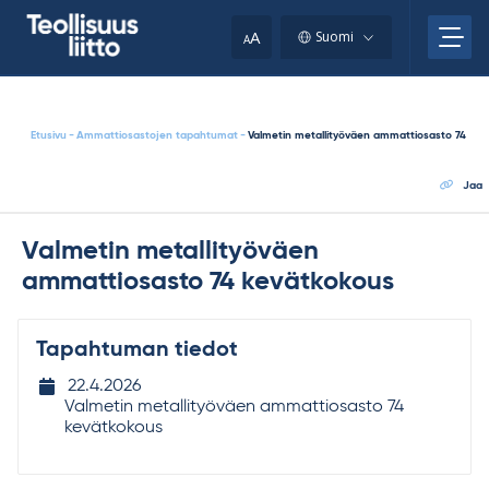
Skip
your
to
A
Suomi
A
content
clipboard.)
Etusivu
-
Ammattiosastojen tapahtumat
-
Valmetin metallityöväen ammattiosasto 74 ke
Jaa
Valmetin metallityöväen
ammattiosasto 74 kevätkokous
Tapahtuman tiedot
Tapahtuman
22.4.2026
ajankohta
Valmetin metallityöväen ammattiosasto 74
kevätkokous