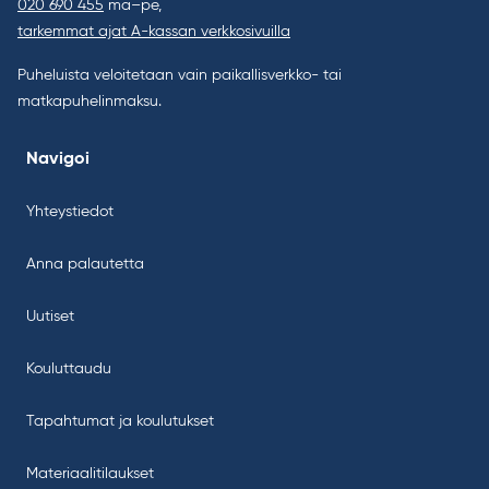
020 690 455
ma–pe,
tarkemmat ajat A-kassan verkkosivuilla
Puheluista veloitetaan vain paikallisverkko- tai
matkapuhelinmaksu.
Navigoi
Yhteystiedot
Anna palautetta
Uutiset
Kouluttaudu
Tapahtumat ja koulutukset
Materiaalitilaukset