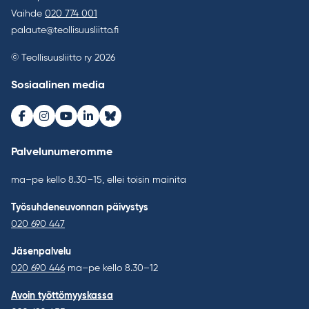
Vaihde
020 774 001
palaute@teollisuusliitto.fi
© Teollisuusliitto ry 2026
Sosiaalinen media
Facebook
Instagram
Youtube
LinkedIn
Bluesky
Palvelunumeromme
ma–pe kello 8.30–15, ellei toisin mainita
Työsuhdeneuvonnan päivystys
020 690 447
Jäsenpalvelu
020 690 446
ma–pe kello 8.30–12
Avoin työttömyyskassa