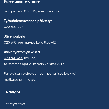
Palvelunumeromme
ma–pe kello 8.30–15, ellei toisin mainita
Työsuhdeneuvonnan päivystys
020 690 447
Jäsenpalvelu
020 690 446
ma–pe kello 8.30–12
Avoin työttömyyskassa
020 690 455
ma–pe,
tarkemmat ajat A-kassan verkkosivuilla
Puheluista veloitetaan vain paikallisverkko- tai
matkapuhelinmaksu.
Navigoi
Yhteystiedot