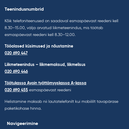
Teenindusnumbrid
Kõik telefoniteenused on saadaval esmaspäevast reedeni kell
8.30–15.00, välja arvatud liikmeteenindus, mis töötab
esmaspäevast reedeni kell 8.30–12.00.
Tööalased küsimused ja nõustamine
020 690 447
Liikmeteenindus – liikmemaksud, liikmelisus
020 690 446
Töötukassa Avoin työttömyyskassa A-kassa
020 690 455
esmaspäevast reedeni
Helistamine maksab nii lautatelefonilt kui mobiililt tavapärase
paketikohase hinna.
Navigeerimine