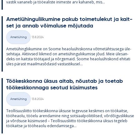
vas­tik va­na­neb ja töö­ea­liste ini­meste arv ka­ha­neb, mis...
Ame­tiü­hin­gu­lii­ku­mine pa­kub toi­me­tu­le­kut ja kait­
set ja an­nab või­ma­luse mõ­ju­tada
Kirjoitettu
Ametiühing
13.8.2024
Kategooriad
Ame­tiü­hinglii­ku­mine on Soome heao­luü­his­konna võt­me­täht­susega üle­
se­hi­taja. Ak­tiiv­sed liik­med on ame­tiü­hin­gu­lii­ku­mise jõud. Meie üle­san­
deks on kaitsta töö­ta­jaid ja nõr­ge­maid. Soome heao­luü­his­kond ehi­tati
üles pä­rast maa­il­masõ­da­sid vas­tas­ti­kusel...
Töö­kesk­konna ük­sus ai­tab, nõus­tab ja toe­tab
töö­kesk­kon­naga seo­tud kü­si­mus­tes
Kirjoitettu
Ametiühing
13.8.2024
Kategooriad
Teol­li­suus­liitto töö­kesk­konna ük­suse te­ge­vuse kesk­mes on töö­kaitse,
töö­heaolu, töö­elu aren­da­mine ning sot­si­aal­po­lii­ti­li­sed, võrdõi­gus­lik­kuse
ja võrd­suse kü­si­mused – Teol­li­suus­liitto töö­kesk­konna ük­sus te­ge­leb
töö­kaitse ja töö­heaolu eden­da­mi­sega...