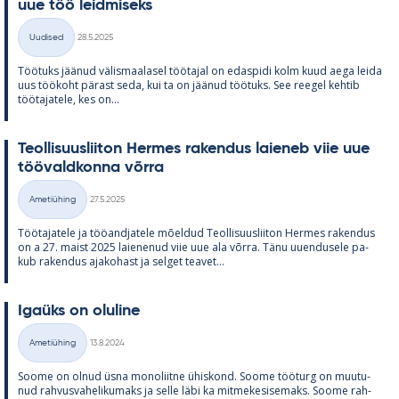
uue töö leid­mi­seks
Kirjoitettu
Uudised
28.5.2025
Kategooriad
Töö­tuks jää­nud vä­lis­maa­la­sel töö­ta­jal on edas­pidi kolm kuud aega leida
uus töö­koht pä­rast seda, kui ta on jää­nud töö­tuks. See ree­gel keh­tib
töö­ta­ja­tele, kes on...
Teol­li­suus­lii­ton Her­mes ra­ken­dus lai­e­neb viie uue
töö­vald­konna võrra
Kirjoitettu
Ametiühing
27.5.2025
Kategooriad
Töö­ta­ja­tele ja töö­and­ja­tele mõel­dud Teol­li­suus­lii­ton Her­mes ra­ken­dus
on a 27. maist 2025 lai­e­ne­nud viie uue ala võrra. Tänu uu­en­dusele pa­
kub ra­ken­dus aja­ko­hast ja sel­get tea­vet...
Igaüks on olu­line
Kirjoitettu
Ametiühing
13.8.2024
Kategooriad
Soome on ol­nud üsna mo­no­liitne ühis­kond. Soome töö­turg on muu­tu­
nud rah­vus­va­he­li­ku­maks ja selle läbi ka mit­me­ke­si­se­maks. Soome rah­