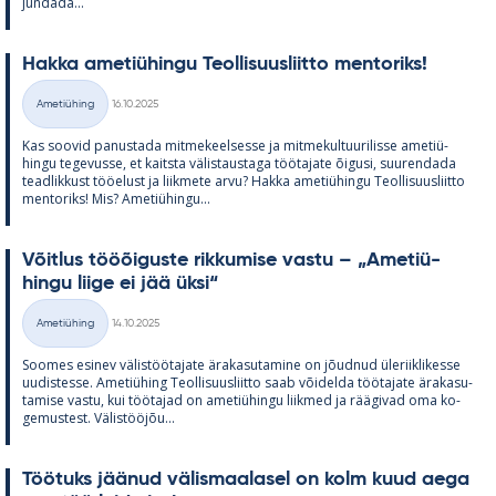
jun­dada...
Hakka ame­tiü­hingu Teol­li­suus­liitto men­to­riks!
Kirjoitettu
Ametiühing
16.10.2025
Kategooriad
Kas soo­vid pa­nus­tada mit­me­keel­sesse ja mit­me­kul­tuu­ri­lisse ame­tiü­
hingu te­ge­vusse, et kaitsta vä­lis­taus­taga töö­ta­jate õi­gusi, suu­ren­dada
tead­lik­kust töö­elust ja liik­mete arvu? Hakka ame­tiü­hingu Teol­li­suus­liitto
men­to­riks! Mis? Ame­tiü­hingu...
Võit­lus tööõi­guste rik­ku­mise vastu – „Ame­tiü­
hingu liige ei jää üksi“
Kirjoitettu
Ametiühing
14.10.2025
Kategooriad
Soo­mes esi­nev vä­lis­töö­ta­jate ära­ka­su­ta­mine on jõud­nud üle­riikli­kesse
uu­dis­tesse. Ame­tiü­hing Teol­li­suus­liitto saab või­delda töö­ta­jate ära­ka­su­
ta­mise vastu, kui töö­ta­jad on ame­tiü­hingu liik­med ja rää­gi­vad oma ko­
ge­mus­test. Vä­lis­tööjõu...
Töö­tuks jää­nud vä­lis­maa­la­sel on kolm kuud aega