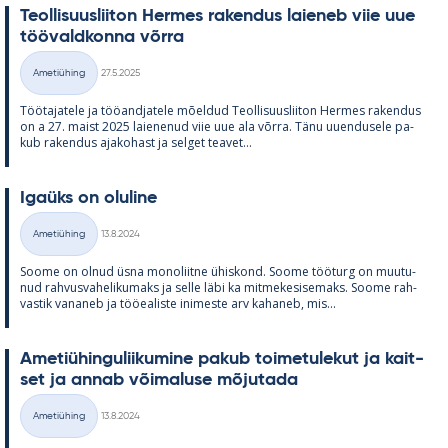
Teol­li­suus­lii­ton Her­mes ra­ken­dus lai­e­neb viie uue
töö­vald­konna võrra
Kirjoitettu
Ametiühing
27.5.2025
Kategooriad
Töö­ta­ja­tele ja töö­and­ja­tele mõel­dud Teol­li­suus­lii­ton Her­mes ra­ken­dus
on a 27. maist 2025 lai­e­ne­nud viie uue ala võrra. Tänu uu­en­dusele pa­
kub ra­ken­dus aja­ko­hast ja sel­get tea­vet...
Igaüks on olu­line
Kirjoitettu
Ametiühing
13.8.2024
Kategooriad
Soome on ol­nud üsna mo­no­liitne ühis­kond. Soome töö­turg on muu­tu­
nud rah­vus­va­he­li­ku­maks ja selle läbi ka mit­me­ke­si­se­maks. Soome rah­
vas­tik va­na­neb ja töö­ea­liste ini­meste arv ka­ha­neb, mis...
Ame­tiü­hin­gu­lii­ku­mine pa­kub toi­me­tu­le­kut ja kait­
set ja an­nab või­ma­luse mõ­ju­tada
Kirjoitettu
Ametiühing
13.8.2024
Kategooriad