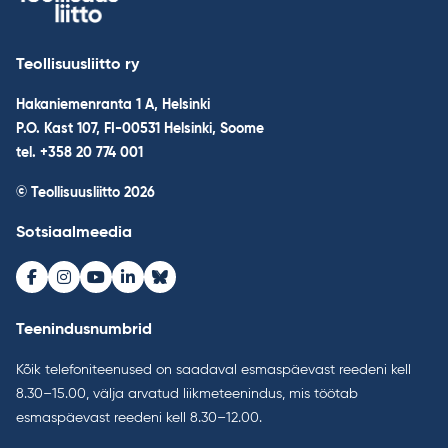
Teollisuusliitto ry
Hakaniemenranta 1 A, Helsinki
P.O. Kast 107, FI-00531 Helsinki, Soome
tel. +358 20 774 001
© Teollisuusliitto 2026
Sotsiaalmeedia
Facebook
Instagram
Youtube
LinkedIn
Bluesky
Teenindusnumbrid
Kõik telefoniteenused on saadaval esmaspäevast reedeni kell
8.30–15.00, välja arvatud liikmeteenindus, mis töötab
esmaspäevast reedeni kell 8.30–12.00.