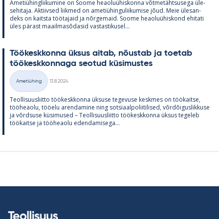
Ame­tiü­hinglii­ku­mine on Soome heao­luü­his­konna võt­me­täht­susega üle­
se­hi­taja. Ak­tiiv­sed liik­med on ame­tiü­hin­gu­lii­ku­mise jõud. Meie üle­san­
deks on kaitsta töö­ta­jaid ja nõr­ge­maid. Soome heao­luü­his­kond ehi­tati
üles pä­rast maa­il­masõ­da­sid vas­tas­ti­kusel...
Töö­kesk­konna ük­sus ai­tab, nõus­tab ja toe­tab
töö­kesk­kon­naga seo­tud kü­si­mus­tes
Kirjoitettu
Ametiühing
13.8.2024
Kategooriad
Teol­li­suus­liitto töö­kesk­konna ük­suse te­ge­vuse kesk­mes on töö­kaitse,
töö­heaolu, töö­elu aren­da­mine ning sot­si­aal­po­lii­ti­li­sed, võrdõi­gus­lik­kuse
ja võrd­suse kü­si­mused – Teol­li­suus­liitto töö­kesk­konna ük­sus te­ge­leb
töö­kaitse ja töö­heaolu eden­da­mi­sega...