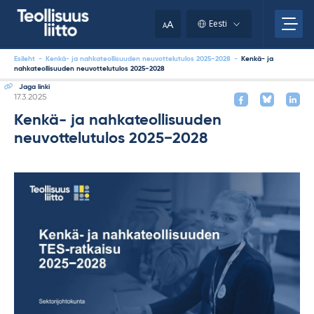
Skip
to
A
Eesti
A
content
Esileht
-
Kenkä- ja nahkateollisuuden neuvottelutulos 2025−2028
-
Kenkä- ja
nahkateollisuuden neuvottelutulos 2025−2028
Jaga linki
Kirjoitettu
17.3.2025
Kenkä- ja nahkateollisuuden
neuvottelutulos 2025−2028