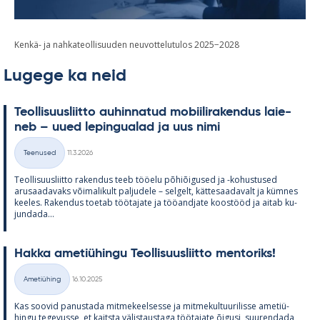
Kenkä- ja nahkateollisuuden neuvottelutulos 2025−2028
Lugege ka neid
Teol­li­suus­liitto au­hin­na­tud mo­bii­li­ra­ken­dus lai­e­
neb – uued le­pin­gua­lad ja uus nimi
Kirjoitettu
Teenused
11.3.2026
Kategooriad
Teol­li­suus­liitto ra­ken­dus teeb töö­elu põ­hiõi­gused ja -ko­hus­tused
arusaa­da­vaks või­ma­li­kult pal­ju­dele – sel­gelt, kät­te­saa­da­valt ja küm­nes
kee­les. Ra­ken­dus toe­tab töö­ta­jate ja töö­and­jate koos­tööd ja ai­tab ku­
jun­dada...
Hakka ame­tiü­hingu Teol­li­suus­liitto men­to­riks!
Kirjoitettu
Ametiühing
16.10.2025
Kategooriad
Kas soo­vid pa­nus­tada mit­me­keel­sesse ja mit­me­kul­tuu­ri­lisse ame­tiü­
hingu te­ge­vusse, et kaitsta vä­lis­taus­taga töö­ta­jate õi­gusi, suu­ren­dada