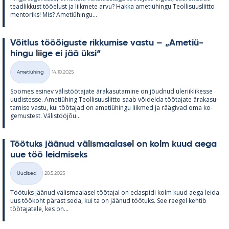
tead­lik­kust töö­elust ja liik­mete arvu? Hakka ame­tiü­hingu Teol­li­suus­liitto
men­to­riks! Mis? Ame­tiü­hingu...
Võit­lus tööõi­guste rik­ku­mise vastu – „Ame­tiü­
hingu liige ei jää üksi“
Kirjoitettu
Ametiühing
14.10.2025
Kategooriad
Soo­mes esi­nev vä­lis­töö­ta­jate ära­ka­su­ta­mine on jõud­nud üle­riikli­kesse
uu­dis­tesse. Ame­tiü­hing Teol­li­suus­liitto saab või­delda töö­ta­jate ära­ka­su­
ta­mise vastu, kui töö­ta­jad on ame­tiü­hingu liik­med ja rää­gi­vad oma ko­
ge­mus­test. Vä­lis­tööjõu...
Töö­tuks jää­nud vä­lis­maa­la­sel on kolm kuud aega
uue töö leid­mi­seks
Kirjoitettu
Uudised
28.5.2025
Kategooriad
Töö­tuks jää­nud vä­lis­maa­la­sel töö­ta­jal on edas­pidi kolm kuud aega leida
uus töö­koht pä­rast seda, kui ta on jää­nud töö­tuks. See ree­gel keh­tib
töö­ta­ja­tele, kes on...