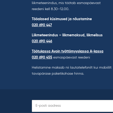
liikmeteenindus, mis töötab esmaspäevast
reedeni kell 8.30–12.00.
Tööalased küsimused ja nõustamine
020 690 447
Liikmeteenindus – liikmemaksud, liikmelisus
020 690 446
Töötukassa Avoin työttömyyskassa A-kassa
020 690 455
esmaspäevast reedeni
Helistamine maksab nii lautatelefonilt kui mobiililt
tavapärase paketikohase hinna.
Telli
uudiskiri: