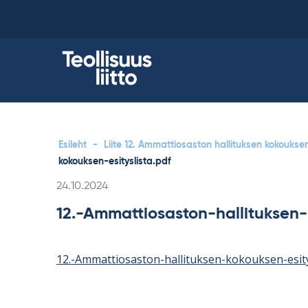
Skip
to
content
Esileht
-
Liite 12. Ammattiosaston hallituksen kokouksen
kokouksen-esityslista.pdf
Kirjoitettu
24.10.2024
12.-Ammattiosaston-hallituksen-
12.-Ammattiosaston-hallituksen-kokouksen-esity