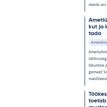
meste arv k
Ame­tiü­
kut ja 
tada
Ametiühin
Kategooria
Ame­tiü­hi
täht­susega
lii­ku­mise
ge­maid. So
masõ­da­sid 
Töö­kes
toe­tab