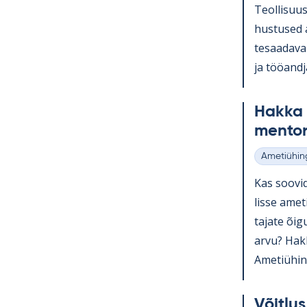
Teol­li­suu
hus­tused a
te­saa­da­v
ja töö­and­
Hakka a
men­to­r
Ametiühin
Kategooria
Kas soo­vid
lisse ame­t
ta­jate õi­
arvu? Hakka
Ame­tiü­hin
Võit­lu