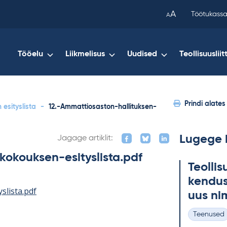
been
A
Töötukassa
A
copied
to
your
Tööelu
Liikmelisus
Uudised
Teollisuusliit
clipboard.)
Prindi alates
 esityslista
-
12.-Ammattiosaston-hallituksen-
Lugege 
Jagage artiklit:
kokouksen-esityslista.pdf
Teol­li­
ken­dus
slista.pdf
uus ni
Teenused
Kategooria