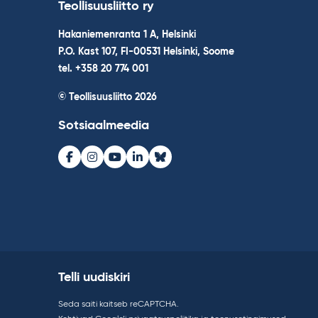
Teollisuusliitto ry
Hakaniemenranta 1 A, Helsinki
P.O. Kast 107, FI-00531 Helsinki, Soome
tel. +358 20 774 001
© Teollisuusliitto 2026
Sotsiaalmeedia
Facebook
Instagram
Youtube
LinkedIn
Bluesky
Telli uudiskiri
Seda saiti kaitseb reCAPTCHA.