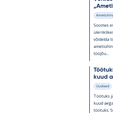
„Ame­ti
Ametiühin
Kategooria
Soo­mes esi
üle­riikli­k
või­delda t
ame­tiü­hin
tööjõu...
Töö­tuk
kuud a
Uudised
Kategooria
Töö­tuks jä
kuud aega 
töö­tuks. Se