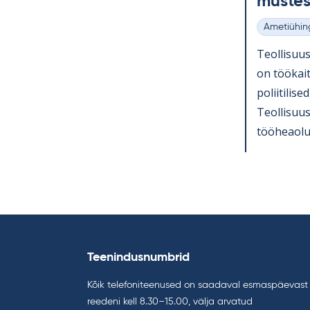
mus­te
Ametiühin
Kategooria
Teol­li­suu
on töö­kait
po­lii­ti­li
Teol­li­suu
töö­heaolu 
Teenindusnumbrid
Kõik telefoniteenused on saadaval esmaspäevast
reedeni kell 8.30–15.00, välja arvatud