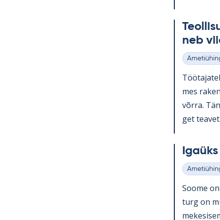
Teol­li­
neb vii
Ametiühin
Kategooria
Töö­ta­ja­te
mes ra­ken­
võrra. Tänu
get tea­vet.
Igaüks 
Ametiühin
Kategooria
Soome on o
turg on muu
me­ke­si­se