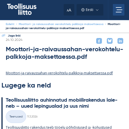
Skip
to
A
Eesti
A
content
Esileht
-
Moottori- ja raivaussahan verokohtelu palkkoja maksettaessa
-
Moottori-
ja-raivaussahan-verokohtelu-palkkoja-maksettaessa.pdf
Jaga linki
Kirjoitettu
24.10.2024
Moottori-ja-raivaussahan-verokohtelu-
palkkoja-maksettaessa.pdf
Moottori-ja-raivaussahan-verokohtelu-palkkoja-maksettaessa.pdf
Lugege ka neid
Teol­li­suus­liitto au­hin­na­tud mo­bii­li­ra­ken­dus lai­e­
neb – uued le­pin­gua­lad ja uus nimi
Kirjoitettu
Teenused
11.3.2026
Kategooriad
Teol­li­suus­liitto ra­ken­dus teeb töö­elu põ­hiõi­gused ja -ko­hus­tused