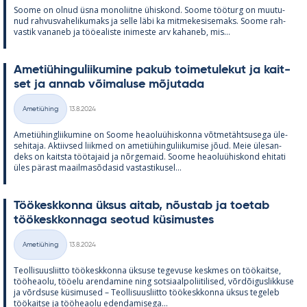
Soome on ol­nud üsna mo­no­liitne ühis­kond. Soome töö­turg on muu­tu­
nud rah­vus­va­he­li­ku­maks ja selle läbi ka mit­me­ke­si­se­maks. Soome rah­
vas­tik va­na­neb ja töö­ea­liste ini­meste arv ka­ha­neb, mis...
Ame­tiü­hin­gu­lii­ku­mine pa­kub toi­me­tu­le­kut ja kait­
set ja an­nab või­ma­luse mõ­ju­tada
Kirjoitettu
Ametiühing
13.8.2024
Kategooriad
Ame­tiü­hinglii­ku­mine on Soome heao­luü­his­konna võt­me­täht­susega üle­
se­hi­taja. Ak­tiiv­sed liik­med on ame­tiü­hin­gu­lii­ku­mise jõud. Meie üle­san­
deks on kaitsta töö­ta­jaid ja nõr­ge­maid. Soome heao­luü­his­kond ehi­tati
üles pä­rast maa­il­masõ­da­sid vas­tas­ti­kusel...
Töö­kesk­konna ük­sus ai­tab, nõus­tab ja toe­tab
töö­kesk­kon­naga seo­tud kü­si­mus­tes
Kirjoitettu
Ametiühing
13.8.2024
Kategooriad
Teol­li­suus­liitto töö­kesk­konna ük­suse te­ge­vuse kesk­mes on töö­kaitse,
töö­heaolu, töö­elu aren­da­mine ning sot­si­aal­po­lii­ti­li­sed, võrdõi­gus­lik­kuse
ja võrd­suse kü­si­mused – Teol­li­suus­liitto töö­kesk­konna ük­sus te­ge­leb
töö­kaitse ja töö­heaolu eden­da­mi­sega...