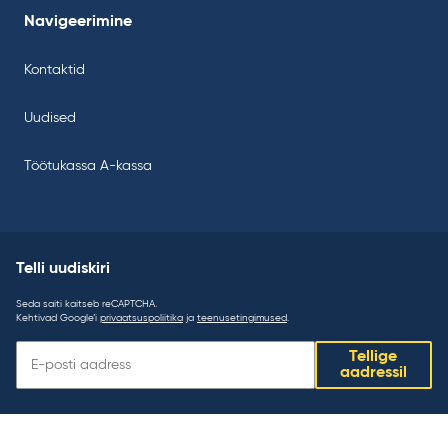
Navigeerimine
Kontaktid
Uudised
Töötukassa A-kassa
Telli uudiskiri
Seda saiti kaitseb reCAPTCHA.
Kehtivad Google’i
privaatsuspoliitika
ja
teenusetingimused
.
Telli
Tellige
uudiskiri:
aadressil