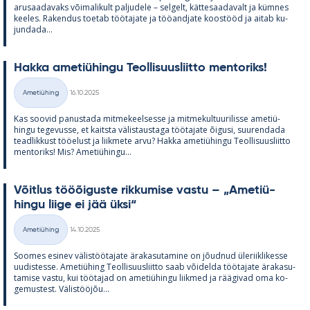
arusaa­da­vaks või­ma­li­kult pal­ju­dele – sel­gelt, kät­te­saa­da­valt ja küm­nes
kee­les. Ra­ken­dus toe­tab töö­ta­jate ja töö­and­jate koos­tööd ja ai­tab ku­
jun­dada...
Hakka ame­tiü­hingu Teol­li­suus­liitto men­to­riks!
Kirjoitettu
Ametiühing
16.10.2025
Kategooriad
Kas soo­vid pa­nus­tada mit­me­keel­sesse ja mit­me­kul­tuu­ri­lisse ame­tiü­
hingu te­ge­vusse, et kaitsta vä­lis­taus­taga töö­ta­jate õi­gusi, suu­ren­dada
tead­lik­kust töö­elust ja liik­mete arvu? Hakka ame­tiü­hingu Teol­li­suus­liitto
men­to­riks! Mis? Ame­tiü­hingu...
Võit­lus tööõi­guste rik­ku­mise vastu – „Ame­tiü­
hingu liige ei jää üksi“
Kirjoitettu
Ametiühing
14.10.2025
Kategooriad
Soo­mes esi­nev vä­lis­töö­ta­jate ära­ka­su­ta­mine on jõud­nud üle­riikli­kesse
uu­dis­tesse. Ame­tiü­hing Teol­li­suus­liitto saab või­delda töö­ta­jate ära­ka­su­
ta­mise vastu, kui töö­ta­jad on ame­tiü­hingu liik­med ja rää­gi­vad oma ko­
ge­mus­test. Vä­lis­tööjõu...