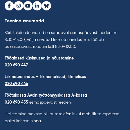
Facebook
Instagram
Youtube
LinkedIn
Bluesky
Teenindusnumbrid
Kõik telefoniteenused on saadaval esmaspäevast reedeni kell
8.30–15.00, välja arvatud liikmeteenindus, mis töötab
esmaspäevast reedeni kell 8.30–12.00.
Tööalased küsimused ja nõustamine
020 690 447
Liikmeteenindus – liikmemaksud, liikmelisus
020 690 446
Töötukassa Avoin työttömyyskassa A-kassa
020 690 455
esmaspäevast reedeni
Helistamine maksab nii lautatelefonilt kui mobiililt tavapärase
paketikohase hinna.