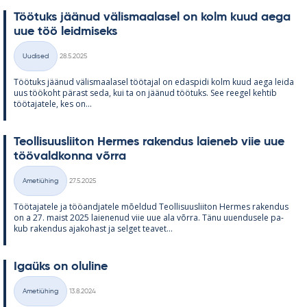
Töö­tuks jää­nud vä­lis­maa­la­sel on kolm kuud aega
uue töö leid­mi­seks
Kirjoitettu
Uudised
28.5.2025
Kategooriad
Töö­tuks jää­nud vä­lis­maa­la­sel töö­ta­jal on edas­pidi kolm kuud aega leida
uus töö­koht pä­rast seda, kui ta on jää­nud töö­tuks. See ree­gel keh­tib
töö­ta­ja­tele, kes on...
Teol­li­suus­lii­ton Her­mes ra­ken­dus lai­e­neb viie uue
töö­vald­konna võrra
Kirjoitettu
Ametiühing
27.5.2025
Kategooriad
Töö­ta­ja­tele ja töö­and­ja­tele mõel­dud Teol­li­suus­lii­ton Her­mes ra­ken­dus
on a 27. maist 2025 lai­e­ne­nud viie uue ala võrra. Tänu uu­en­dusele pa­
kub ra­ken­dus aja­ko­hast ja sel­get tea­vet...
Igaüks on olu­line
Kirjoitettu
Ametiühing
13.8.2024
Kategooriad