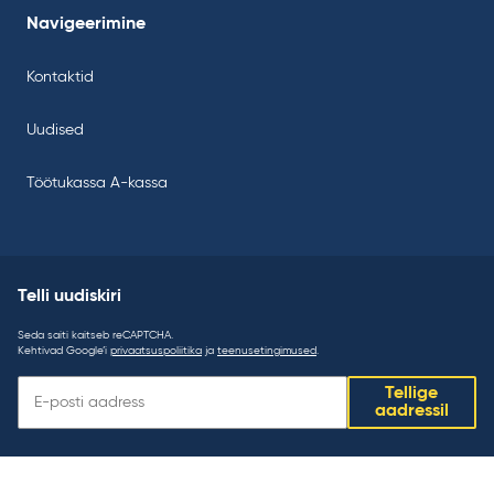
Navigeerimine
Kontaktid
Uudised
Töötukassa A-kassa
Telli uudiskiri
Seda saiti kaitseb reCAPTCHA.
Kehtivad Google’i
privaatsuspoliitika
ja
teenusetingimused
.
Telli
Tellige
uudiskiri:
aadressil