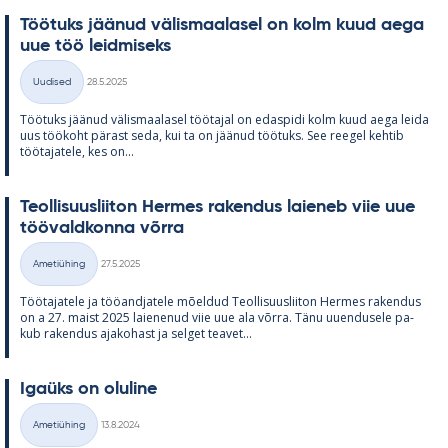
Töö­tuks jää­nud vä­lis­maa­la­sel on kolm kuud aega
uue töö leid­mi­seks
Kirjoitettu
Uudised
28.5.2025
Kategooriad
Töö­tuks jää­nud vä­lis­maa­la­sel töö­ta­jal on edas­pidi kolm kuud aega leida
uus töö­koht pä­rast seda, kui ta on jää­nud töö­tuks. See ree­gel keh­tib
töö­ta­ja­tele, kes on...
Teol­li­suus­lii­ton Her­mes ra­ken­dus lai­e­neb viie uue
töö­vald­konna võrra
Kirjoitettu
Ametiühing
27.5.2025
Kategooriad
Töö­ta­ja­tele ja töö­and­ja­tele mõel­dud Teol­li­suus­lii­ton Her­mes ra­ken­dus
on a 27. maist 2025 lai­e­ne­nud viie uue ala võrra. Tänu uu­en­dusele pa­
kub ra­ken­dus aja­ko­hast ja sel­get tea­vet...
Igaüks on olu­line
Kirjoitettu
Ametiühing
13.8.2024
Kategooriad