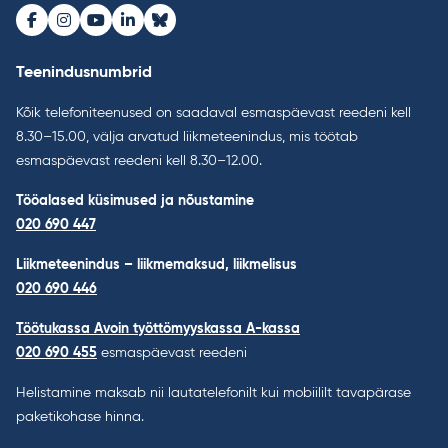
Facebook
Instagram
Youtube
LinkedIn
Bluesky
Teenindusnumbrid
Kõik telefoniteenused on saadaval esmaspäevast reedeni kell
8.30–15.00, välja arvatud liikmeteenindus, mis töötab
esmaspäevast reedeni kell 8.30–12.00.
Tööalased küsimused ja nõustamine
020 690 447
Liikmeteenindus – liikmemaksud, liikmelisus
020 690 446
Töötukassa Avoin työttömyyskassa A-kassa
020 690 455
esmaspäevast reedeni
Helistamine maksab nii lautatelefonilt kui mobiililt tavapärase
paketikohase hinna.