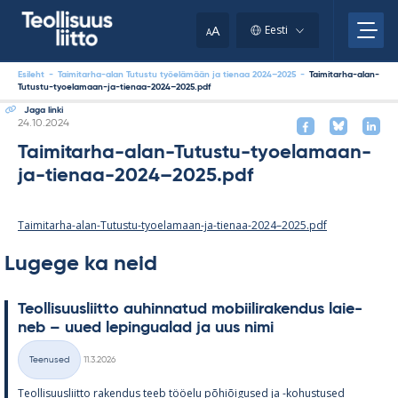
Skip
to
A
Eesti
A
content
Esileht
-
Taimitarha-alan Tutustu työelämään ja tienaa 2024–2025
-
Taimitarha-alan-
Tutustu-tyoelamaan-ja-tienaa-2024–2025.pdf
Jaga linki
Kirjoitettu
24.10.2024
Taimitarha-alan-Tutustu-tyoelamaan-
ja-tienaa-2024–2025.pdf
Taimitarha-alan-Tutustu-tyoelamaan-ja-tienaa-2024–2025.pdf
Lugege ka neid
Teol­li­suus­liitto au­hin­na­tud mo­bii­li­ra­ken­dus lai­e­
neb – uued le­pin­gua­lad ja uus nimi
Kirjoitettu
Teenused
11.3.2026
Kategooriad
Teol­li­suus­liitto ra­ken­dus teeb töö­elu põ­hiõi­gused ja -ko­hus­tused