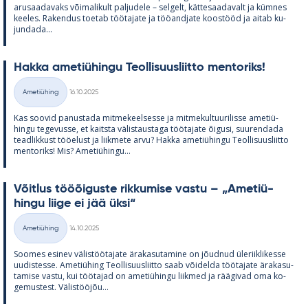
arusaa­da­vaks või­ma­li­kult pal­ju­dele – sel­gelt, kät­te­saa­da­valt ja küm­nes
kee­les. Ra­ken­dus toe­tab töö­ta­jate ja töö­and­jate koos­tööd ja ai­tab ku­
jun­dada...
Hakka ame­tiü­hingu Teol­li­suus­liitto men­to­riks!
Kirjoitettu
Ametiühing
16.10.2025
Kategooriad
Kas soo­vid pa­nus­tada mit­me­keel­sesse ja mit­me­kul­tuu­ri­lisse ame­tiü­
hingu te­ge­vusse, et kaitsta vä­lis­taus­taga töö­ta­jate õi­gusi, suu­ren­dada
tead­lik­kust töö­elust ja liik­mete arvu? Hakka ame­tiü­hingu Teol­li­suus­liitto
men­to­riks! Mis? Ame­tiü­hingu...
Võit­lus tööõi­guste rik­ku­mise vastu – „Ame­tiü­
hingu liige ei jää üksi“
Kirjoitettu
Ametiühing
14.10.2025
Kategooriad
Soo­mes esi­nev vä­lis­töö­ta­jate ära­ka­su­ta­mine on jõud­nud üle­riikli­kesse
uu­dis­tesse. Ame­tiü­hing Teol­li­suus­liitto saab või­delda töö­ta­jate ära­ka­su­
ta­mise vastu, kui töö­ta­jad on ame­tiü­hingu liik­med ja rää­gi­vad oma ko­
ge­mus­test. Vä­lis­tööjõu...