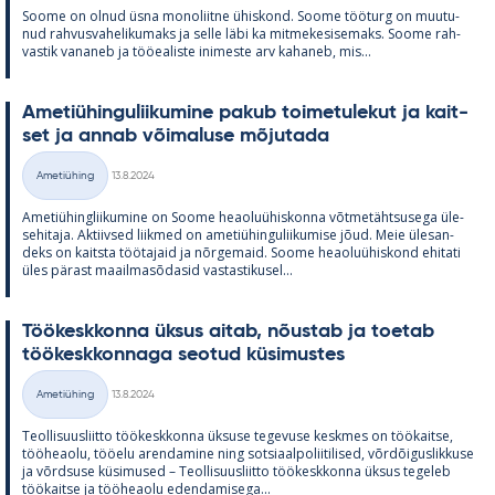
Soome on ol­nud üsna mo­no­liitne ühis­kond. Soome töö­turg on muu­tu­
nud rah­vus­va­he­li­ku­maks ja selle läbi ka mit­me­ke­si­se­maks. Soome rah­
vas­tik va­na­neb ja töö­ea­liste ini­meste arv ka­ha­neb, mis...
Ame­tiü­hin­gu­lii­ku­mine pa­kub toi­me­tu­le­kut ja kait­
set ja an­nab või­ma­luse mõ­ju­tada
Kirjoitettu
Ametiühing
13.8.2024
Kategooriad
Ame­tiü­hinglii­ku­mine on Soome heao­luü­his­konna võt­me­täht­susega üle­
se­hi­taja. Ak­tiiv­sed liik­med on ame­tiü­hin­gu­lii­ku­mise jõud. Meie üle­san­
deks on kaitsta töö­ta­jaid ja nõr­ge­maid. Soome heao­luü­his­kond ehi­tati
üles pä­rast maa­il­masõ­da­sid vas­tas­ti­kusel...
Töö­kesk­konna ük­sus ai­tab, nõus­tab ja toe­tab
töö­kesk­kon­naga seo­tud kü­si­mus­tes
Kirjoitettu
Ametiühing
13.8.2024
Kategooriad
Teol­li­suus­liitto töö­kesk­konna ük­suse te­ge­vuse kesk­mes on töö­kaitse,
töö­heaolu, töö­elu aren­da­mine ning sot­si­aal­po­lii­ti­li­sed, võrdõi­gus­lik­kuse
ja võrd­suse kü­si­mused – Teol­li­suus­liitto töö­kesk­konna ük­sus te­ge­leb
töö­kaitse ja töö­heaolu eden­da­mi­sega...