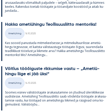
arusaa­da­vaks või­ma­li­kult pal­ju­dele – sel­gelt, kät­te­saa­da­valt ja küm­nes
kee­les. Ra­ken­dus toe­tab töö­ta­jate ja töö­and­jate koos­tööd ja ai­tab ku­
jun­dada...
Hakka ame­tiü­hingu Teol­li­suus­liitto men­to­riks!
Kirjoitettu
Ametiühing
16.10.2025
Kategooriad
Kas soo­vid pa­nus­tada mit­me­keel­sesse ja mit­me­kul­tuu­ri­lisse ame­tiü­
hingu te­ge­vusse, et kaitsta vä­lis­taus­taga töö­ta­jate õi­gusi, suu­ren­dada
tead­lik­kust töö­elust ja liik­mete arvu? Hakka ame­tiü­hingu Teol­li­suus­liitto
men­to­riks! Mis? Ame­tiü­hingu...
Võit­lus tööõi­guste rik­ku­mise vastu – „Ame­tiü­
hingu liige ei jää üksi“
Kirjoitettu
Ametiühing
14.10.2025
Kategooriad
Soo­mes esi­nev vä­lis­töö­ta­jate ära­ka­su­ta­mine on jõud­nud üle­riikli­kesse
uu­dis­tesse. Ame­tiü­hing Teol­li­suus­liitto saab või­delda töö­ta­jate ära­ka­su­
ta­mise vastu, kui töö­ta­jad on ame­tiü­hingu liik­med ja rää­gi­vad oma ko­
ge­mus­test. Vä­lis­tööjõu...