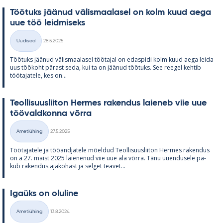
Töö­tuks jää­nud vä­lis­maa­la­sel on kolm kuud aega
uue töö leid­mi­seks
Kirjoitettu
Uudised
28.5.2025
Kategooriad
Töö­tuks jää­nud vä­lis­maa­la­sel töö­ta­jal on edas­pidi kolm kuud aega leida
uus töö­koht pä­rast seda, kui ta on jää­nud töö­tuks. See ree­gel keh­tib
töö­ta­ja­tele, kes on...
Teol­li­suus­lii­ton Her­mes ra­ken­dus lai­e­neb viie uue
töö­vald­konna võrra
Kirjoitettu
Ametiühing
27.5.2025
Kategooriad
Töö­ta­ja­tele ja töö­and­ja­tele mõel­dud Teol­li­suus­lii­ton Her­mes ra­ken­dus
on a 27. maist 2025 lai­e­ne­nud viie uue ala võrra. Tänu uu­en­dusele pa­
kub ra­ken­dus aja­ko­hast ja sel­get tea­vet...
Igaüks on olu­line
Kirjoitettu
Ametiühing
13.8.2024
Kategooriad