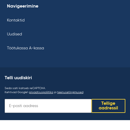
Navigeerimine
Kontaktid
Uudised
Töötukassa A-kassa
Telli uudiskiri
Seda saiti kaitseb reCAPTCHA.
Kehtivad Google’i
privaatsuspoliitika
ja
teenusetingimused
.
Telli
Tellige
uudiskiri:
aadressil