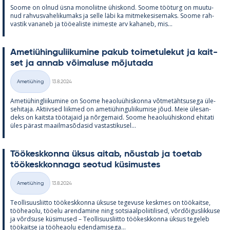
Soome on ol­nud üsna mo­no­liitne ühis­kond. Soome töö­turg on muu­tu­
nud rah­vus­va­he­li­ku­maks ja selle läbi ka mit­me­ke­si­se­maks. Soome rah­
vas­tik va­na­neb ja töö­ea­liste ini­meste arv ka­ha­neb, mis...
Ame­tiü­hin­gu­lii­ku­mine pa­kub toi­me­tu­le­kut ja kait­
set ja an­nab või­ma­luse mõ­ju­tada
Kirjoitettu
Ametiühing
13.8.2024
Kategooriad
Ame­tiü­hinglii­ku­mine on Soome heao­luü­his­konna võt­me­täht­susega üle­
se­hi­taja. Ak­tiiv­sed liik­med on ame­tiü­hin­gu­lii­ku­mise jõud. Meie üle­san­
deks on kaitsta töö­ta­jaid ja nõr­ge­maid. Soome heao­luü­his­kond ehi­tati
üles pä­rast maa­il­masõ­da­sid vas­tas­ti­kusel...
Töö­kesk­konna ük­sus ai­tab, nõus­tab ja toe­tab
töö­kesk­kon­naga seo­tud kü­si­mus­tes
Kirjoitettu
Ametiühing
13.8.2024
Kategooriad
Teol­li­suus­liitto töö­kesk­konna ük­suse te­ge­vuse kesk­mes on töö­kaitse,
töö­heaolu, töö­elu aren­da­mine ning sot­si­aal­po­lii­ti­li­sed, võrdõi­gus­lik­kuse
ja võrd­suse kü­si­mused – Teol­li­suus­liitto töö­kesk­konna ük­sus te­ge­leb
töö­kaitse ja töö­heaolu eden­da­mi­sega...