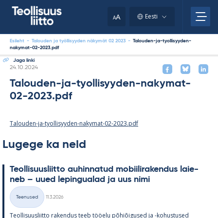
Skip
to
A
Eesti
A
content
Esileht
-
Talouden ja työllisyyden näkymät 02 2023
-
Talouden-ja-tyollisyyden-
nakymat-02-2023.pdf
Jaga linki
Kirjoitettu
24.10.2024
Talouden-ja-tyollisyyden-nakymat-
02-2023.pdf
Talouden-ja-tyollisyyden-nakymat-02-2023.pdf
Lugege ka neid
Teol­li­suus­liitto au­hin­na­tud mo­bii­li­ra­ken­dus lai­e­
neb – uued le­pin­gua­lad ja uus nimi
Kirjoitettu
Teenused
11.3.2026
Kategooriad
Teol­li­suus­liitto ra­ken­dus teeb töö­elu põ­hiõi­gused ja -ko­hus­tused