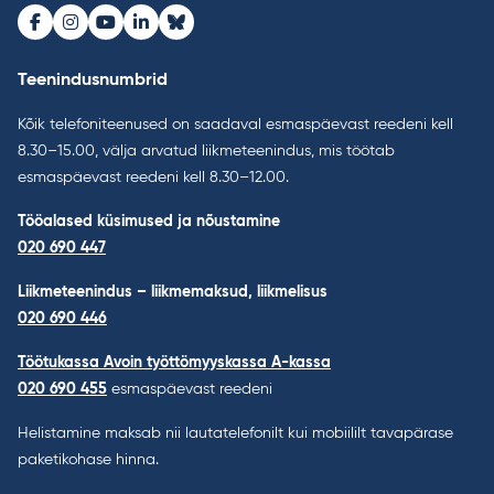
Facebook
Instagram
Youtube
LinkedIn
Bluesky
Teenindusnumbrid
Kõik telefoniteenused on saadaval esmaspäevast reedeni kell
8.30–15.00, välja arvatud liikmeteenindus, mis töötab
esmaspäevast reedeni kell 8.30–12.00.
Tööalased küsimused ja nõustamine
020 690 447
Liikmeteenindus – liikmemaksud, liikmelisus
020 690 446
Töötukassa Avoin työttömyyskassa A-kassa
020 690 455
esmaspäevast reedeni
Helistamine maksab nii lautatelefonilt kui mobiililt tavapärase
paketikohase hinna.