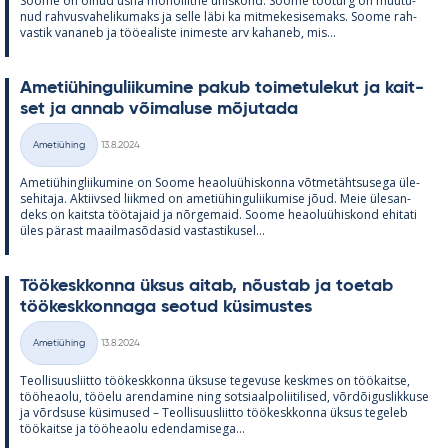
Soome on ol­nud üsna mo­no­liitne ühis­kond. Soome töö­turg on muu­tu­
nud rah­vus­va­he­li­ku­maks ja selle läbi ka mit­me­ke­si­se­maks. Soome rah­
vas­tik va­na­neb ja töö­ea­liste ini­meste arv ka­ha­neb, mis...
Ame­tiü­hin­gu­lii­ku­mine pa­kub toi­me­tu­le­kut ja kait­
set ja an­nab või­ma­luse mõ­ju­tada
Kirjoitettu
Ametiühing
13.8.2024
Kategooriad
Ame­tiü­hinglii­ku­mine on Soome heao­luü­his­konna võt­me­täht­susega üle­
se­hi­taja. Ak­tiiv­sed liik­med on ame­tiü­hin­gu­lii­ku­mise jõud. Meie üle­san­
deks on kaitsta töö­ta­jaid ja nõr­ge­maid. Soome heao­luü­his­kond ehi­tati
üles pä­rast maa­il­masõ­da­sid vas­tas­ti­kusel...
Töö­kesk­konna ük­sus ai­tab, nõus­tab ja toe­tab
töö­kesk­kon­naga seo­tud kü­si­mus­tes
Kirjoitettu
Ametiühing
13.8.2024
Kategooriad
Teol­li­suus­liitto töö­kesk­konna ük­suse te­ge­vuse kesk­mes on töö­kaitse,
töö­heaolu, töö­elu aren­da­mine ning sot­si­aal­po­lii­ti­li­sed, võrdõi­gus­lik­kuse
ja võrd­suse kü­si­mused – Teol­li­suus­liitto töö­kesk­konna ük­sus te­ge­leb
töö­kaitse ja töö­heaolu eden­da­mi­sega...