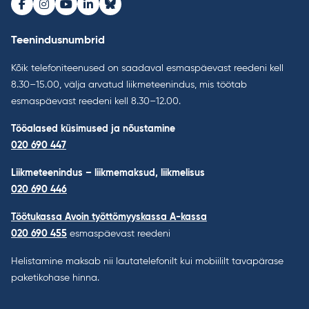
Facebook
Instagram
Youtube
LinkedIn
Bluesky
Teenindusnumbrid
Kõik telefoniteenused on saadaval esmaspäevast reedeni kell
8.30–15.00, välja arvatud liikmeteenindus, mis töötab
esmaspäevast reedeni kell 8.30–12.00.
Tööalased küsimused ja nõustamine
020 690 447
Liikmeteenindus – liikmemaksud, liikmelisus
020 690 446
Töötukassa Avoin työttömyyskassa A-kassa
020 690 455
esmaspäevast reedeni
Helistamine maksab nii lautatelefonilt kui mobiililt tavapärase
paketikohase hinna.