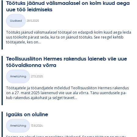
Töö­tuks jää­nud vä­lis­maa­la­sel on kolm kuud aega
uue töö leid­mi­seks
Kirjoitettu
Uudised
28.5.2025
Kategooriad
Töö­tuks jää­nud vä­lis­maa­la­sel töö­ta­jal on edas­pidi kolm kuud aega leida
uus töö­koht pä­rast seda, kui ta on jää­nud töö­tuks. See ree­gel keh­tib
töö­ta­ja­tele, kes on...
Teol­li­suus­lii­ton Her­mes ra­ken­dus lai­e­neb viie uue
töö­vald­konna võrra
Kirjoitettu
Ametiühing
27.5.2025
Kategooriad
Töö­ta­ja­tele ja töö­and­ja­tele mõel­dud Teol­li­suus­lii­ton Her­mes ra­ken­dus
on a 27. maist 2025 lai­e­ne­nud viie uue ala võrra. Tänu uu­en­dusele pa­
kub ra­ken­dus aja­ko­hast ja sel­get tea­vet...
Igaüks on olu­line
Kirjoitettu
Ametiühing
13.8.2024
Kategooriad