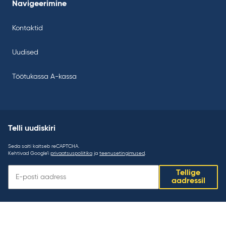
Navigeerimine
Kontaktid
Uudised
Töötukassa A-kassa
Telli uudiskiri
Seda saiti kaitseb reCAPTCHA.
Kehtivad Google’i
privaatsuspoliitika
ja
teenusetingimused
.
Telli
Tellige
uudiskiri:
aadressil