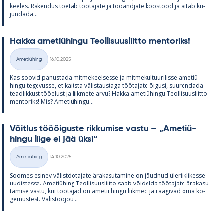
kee­les. Ra­ken­dus toe­tab töö­ta­jate ja töö­and­jate koos­tööd ja ai­tab ku­
jun­dada...
Hakka ame­tiü­hingu Teol­li­suus­liitto men­to­riks!
Kirjoitettu
Ametiühing
16.10.2025
Kategooriad
Kas soo­vid pa­nus­tada mit­me­keel­sesse ja mit­me­kul­tuu­ri­lisse ame­tiü­
hingu te­ge­vusse, et kaitsta vä­lis­taus­taga töö­ta­jate õi­gusi, suu­ren­dada
tead­lik­kust töö­elust ja liik­mete arvu? Hakka ame­tiü­hingu Teol­li­suus­liitto
men­to­riks! Mis? Ame­tiü­hingu...
Võit­lus tööõi­guste rik­ku­mise vastu – „Ame­tiü­
hingu liige ei jää üksi“
Kirjoitettu
Ametiühing
14.10.2025
Kategooriad
Soo­mes esi­nev vä­lis­töö­ta­jate ära­ka­su­ta­mine on jõud­nud üle­riikli­kesse
uu­dis­tesse. Ame­tiü­hing Teol­li­suus­liitto saab või­delda töö­ta­jate ära­ka­su­
ta­mise vastu, kui töö­ta­jad on ame­tiü­hingu liik­med ja rää­gi­vad oma ko­
ge­mus­test. Vä­lis­tööjõu...