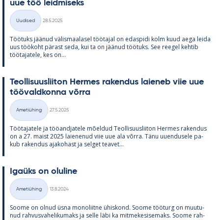
uue töö leid­mi­seks
Kirjoitettu
Uudised
28.5.2025
Kategooriad
Töö­tuks jää­nud vä­lis­maa­la­sel töö­ta­jal on edas­pidi kolm kuud aega leida
uus töö­koht pä­rast seda, kui ta on jää­nud töö­tuks. See ree­gel keh­tib
töö­ta­ja­tele, kes on...
Teol­li­suus­lii­ton Her­mes ra­ken­dus lai­e­neb viie uue
töö­vald­konna võrra
Kirjoitettu
Ametiühing
27.5.2025
Kategooriad
Töö­ta­ja­tele ja töö­and­ja­tele mõel­dud Teol­li­suus­lii­ton Her­mes ra­ken­dus
on a 27. maist 2025 lai­e­ne­nud viie uue ala võrra. Tänu uu­en­dusele pa­
kub ra­ken­dus aja­ko­hast ja sel­get tea­vet...
Igaüks on olu­line
Kirjoitettu
Ametiühing
13.8.2024
Kategooriad
Soome on ol­nud üsna mo­no­liitne ühis­kond. Soome töö­turg on muu­tu­
nud rah­vus­va­he­li­ku­maks ja selle läbi ka mit­me­ke­si­se­maks. Soome rah­