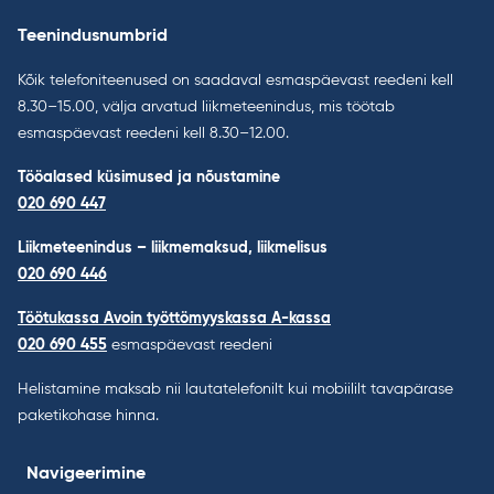
Teenindusnumbrid
Kõik telefoniteenused on saadaval esmaspäevast reedeni kell
8.30–15.00, välja arvatud liikmeteenindus, mis töötab
esmaspäevast reedeni kell 8.30–12.00.
Tööalased küsimused ja nõustamine
020 690 447
Liikmeteenindus – liikmemaksud, liikmelisus
020 690 446
Töötukassa Avoin työttömyyskassa A-kassa
020 690 455
esmaspäevast reedeni
Helistamine maksab nii lautatelefonilt kui mobiililt tavapärase
paketikohase hinna.
Navigeerimine