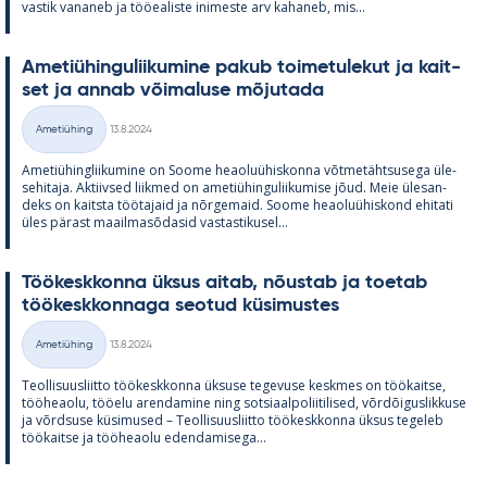
vas­tik va­na­neb ja töö­ea­liste ini­meste arv ka­ha­neb, mis...
Ame­tiü­hin­gu­lii­ku­mine pa­kub toi­me­tu­le­kut ja kait­
set ja an­nab või­ma­luse mõ­ju­tada
Kirjoitettu
Ametiühing
13.8.2024
Kategooriad
Ame­tiü­hinglii­ku­mine on Soome heao­luü­his­konna võt­me­täht­susega üle­
se­hi­taja. Ak­tiiv­sed liik­med on ame­tiü­hin­gu­lii­ku­mise jõud. Meie üle­san­
deks on kaitsta töö­ta­jaid ja nõr­ge­maid. Soome heao­luü­his­kond ehi­tati
üles pä­rast maa­il­masõ­da­sid vas­tas­ti­kusel...
Töö­kesk­konna ük­sus ai­tab, nõus­tab ja toe­tab
töö­kesk­kon­naga seo­tud kü­si­mus­tes
Kirjoitettu
Ametiühing
13.8.2024
Kategooriad
Teol­li­suus­liitto töö­kesk­konna ük­suse te­ge­vuse kesk­mes on töö­kaitse,
töö­heaolu, töö­elu aren­da­mine ning sot­si­aal­po­lii­ti­li­sed, võrdõi­gus­lik­kuse
ja võrd­suse kü­si­mused – Teol­li­suus­liitto töö­kesk­konna ük­sus te­ge­leb
töö­kaitse ja töö­heaolu eden­da­mi­sega...