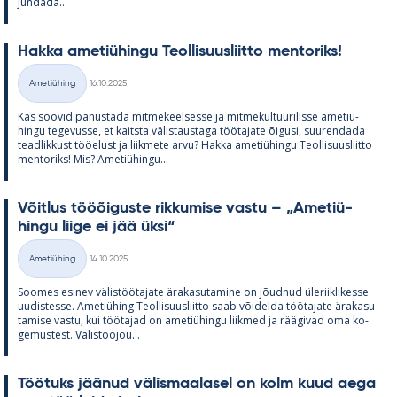
jun­dada...
Hakka ame­tiü­hingu Teol­li­suus­liitto men­to­riks!
Kirjoitettu
Ametiühing
16.10.2025
Kategooriad
Kas soo­vid pa­nus­tada mit­me­keel­sesse ja mit­me­kul­tuu­ri­lisse ame­tiü­
hingu te­ge­vusse, et kaitsta vä­lis­taus­taga töö­ta­jate õi­gusi, suu­ren­dada
tead­lik­kust töö­elust ja liik­mete arvu? Hakka ame­tiü­hingu Teol­li­suus­liitto
men­to­riks! Mis? Ame­tiü­hingu...
Võit­lus tööõi­guste rik­ku­mise vastu – „Ame­tiü­
hingu liige ei jää üksi“
Kirjoitettu
Ametiühing
14.10.2025
Kategooriad
Soo­mes esi­nev vä­lis­töö­ta­jate ära­ka­su­ta­mine on jõud­nud üle­riikli­kesse
uu­dis­tesse. Ame­tiü­hing Teol­li­suus­liitto saab või­delda töö­ta­jate ära­ka­su­
ta­mise vastu, kui töö­ta­jad on ame­tiü­hingu liik­med ja rää­gi­vad oma ko­
ge­mus­test. Vä­lis­tööjõu...
Töö­tuks jää­nud vä­lis­maa­la­sel on kolm kuud aega