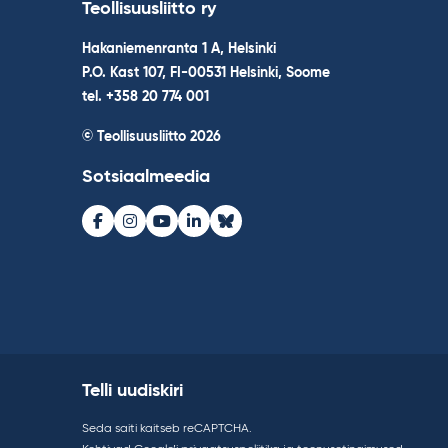
Teollisuusliitto ry
Hakaniemenranta 1 A, Helsinki
P.O. Kast 107, FI-00531 Helsinki, Soome
tel. +358 20 774 001
© Teollisuusliitto 2026
Sotsiaalmeedia
Facebook
Instagram
Youtube
LinkedIn
Bluesky
Telli uudiskiri
Seda saiti kaitseb reCAPTCHA.