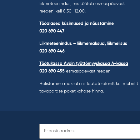
liikmeteenindus, mis töötab esmaspäevast
reedeni kell 8.30–12.00.
Tööalased küsimused ja nõustamine
020 690 447
Liikmeteenindus – liikmemaksud, liikmelisus
020 690 446
Töötukassa Avoin työttömyyskassa A-kassa
020 690 455
esmaspäevast reedeni
Helistamine maksab nii lautatelefonilt kui mobiililt
tavapärase paketikohase hinna.
Telli
uudiskiri: