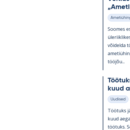
„Ame­ti
Ametiühin
Kategooria
Soo­mes esi
üle­riikli­k
või­delda t
ame­tiü­hin
tööjõu...
Töö­tuk
kuud a
Uudised
Kategooria
Töö­tuks jä
kuud aega 
töö­tuks. Se