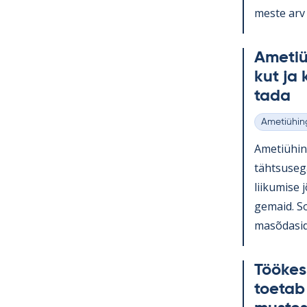
meste arv k
Ame­tiü­
kut ja 
tada
Ametiühin
Kategooria
Ame­tiü­hi
täht­susega
lii­ku­mise
ge­maid. So
masõ­da­sid 
Töö­kes
toe­tab