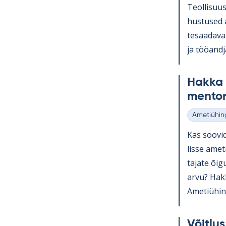
Teol­li­suu
hus­tused a
te­saa­da­v
ja töö­and­
Hakka a
men­to­r
Ametiühin
Kategooria
Kas soo­vid
lisse ame­t
ta­jate õi­
arvu? Hakka
Ame­tiü­hin
Võit­lu