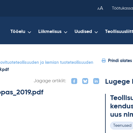
been
A
Töötukassa
A
copied
to
your
Tööelu
Liikmelisus
Uudised
Teollisuusliit
clipboard.)
Prindi alates
vituoteteollisuuden ja kemian tuoteteollisuuden
9.pdf
Lugege 
Jagage artiklit:
pas_2019.pdf
Teol­li­
ken­dus
uus ni
Teenused
Kategooria