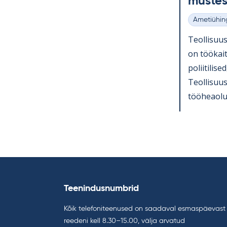
mus­te
Ametiühin
Kategooria
Teol­li­suu
on töö­kait
po­lii­ti­li
Teol­li­suu
töö­heaolu 
Teenindusnumbrid
Kõik telefoniteenused on saadaval esmaspäevast
reedeni kell 8.30–15.00, välja arvatud