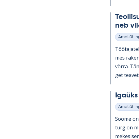
Teol­li­
neb vii
Ametiühin
Kategooria
Töö­ta­ja­te
mes ra­ken­
võrra. Tänu
get tea­vet.
Igaüks 
Ametiühin
Kategooria
Soome on o
turg on muu
me­ke­si­se