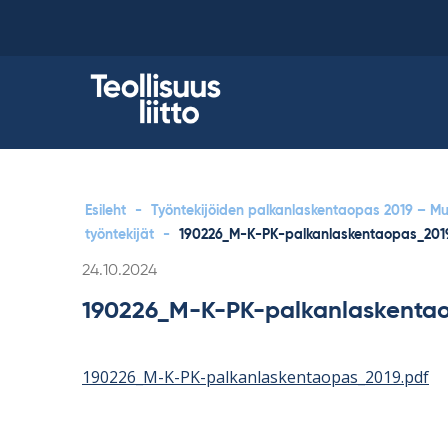
Skip
to
content
Esileht
-
Työntekijöiden palkanlaskentaopas 2019 – Muo
työntekijät
-
190226_M-K-PK-palkanlaskentaopas_201
Kirjoitettu
24.10.2024
190226_M-K-PK-palkanlaskentao
190226_M-K-PK-palkanlaskentaopas_2019.pdf