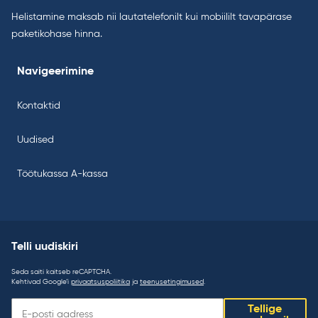
Helistamine maksab nii lautatelefonilt kui mobiililt tavapärase
paketikohase hinna.
Navigeerimine
Kontaktid
Uudised
Töötukassa A-kassa
Telli uudiskiri
Seda saiti kaitseb reCAPTCHA.
Kehtivad Google’i
privaatsuspoliitika
ja
teenusetingimused
.
Telli
Tellige
uudiskiri: