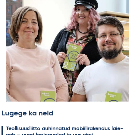
Lugege ka neid
Teol­li­suus­liitto au­hin­na­tud mo­bii­li­ra­ken­dus lai­e­
neb – uued le­pin­gua­lad ja uus nimi