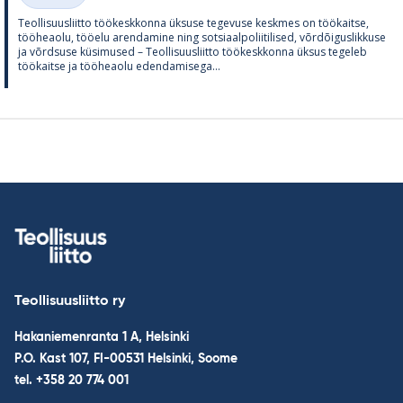
Teol­li­suus­liitto töö­kesk­konna ük­suse te­ge­vuse kesk­mes on töö­kaitse,
töö­heaolu, töö­elu aren­da­mine ning sot­si­aal­po­lii­ti­li­sed, võrdõi­gus­lik­kuse
ja võrd­suse kü­si­mused – Teol­li­suus­liitto töö­kesk­konna ük­sus te­ge­leb
töö­kaitse ja töö­heaolu eden­da­mi­sega...
Teollisuusliitto ry
Hakaniemenranta 1 A, Helsinki
P.O. Kast 107, FI-00531 Helsinki, Soome
tel. +358 20 774 001