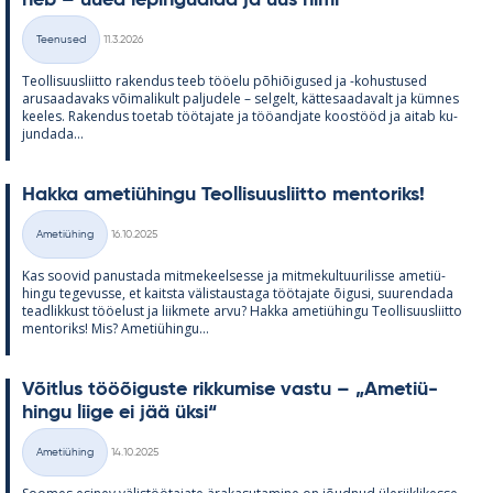
Kirjoitettu
Teenused
11.3.2026
Kategooriad
Teol­li­suus­liitto ra­ken­dus teeb töö­elu põ­hiõi­gused ja -ko­hus­tused
arusaa­da­vaks või­ma­li­kult pal­ju­dele – sel­gelt, kät­te­saa­da­valt ja küm­nes
kee­les. Ra­ken­dus toe­tab töö­ta­jate ja töö­and­jate koos­tööd ja ai­tab ku­
jun­dada...
Hakka ame­tiü­hingu Teol­li­suus­liitto men­to­riks!
Kirjoitettu
Ametiühing
16.10.2025
Kategooriad
Kas soo­vid pa­nus­tada mit­me­keel­sesse ja mit­me­kul­tuu­ri­lisse ame­tiü­
hingu te­ge­vusse, et kaitsta vä­lis­taus­taga töö­ta­jate õi­gusi, suu­ren­dada
tead­lik­kust töö­elust ja liik­mete arvu? Hakka ame­tiü­hingu Teol­li­suus­liitto
men­to­riks! Mis? Ame­tiü­hingu...
Võit­lus tööõi­guste rik­ku­mise vastu – „Ame­tiü­
hingu liige ei jää üksi“
Kirjoitettu
Ametiühing
14.10.2025
Kategooriad