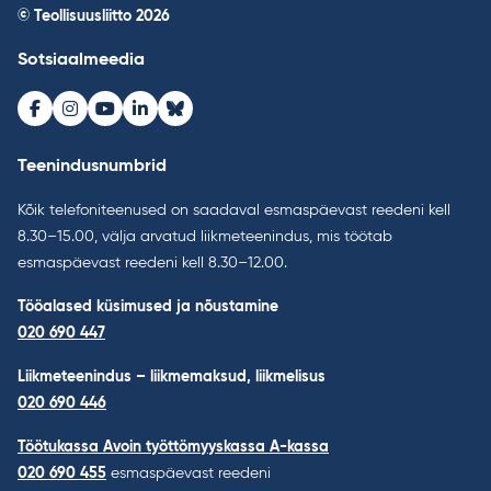
© Teollisuusliitto 2026
Sotsiaalmeedia
Facebook
Instagram
Youtube
LinkedIn
Bluesky
Teenindusnumbrid
Kõik telefoniteenused on saadaval esmaspäevast reedeni kell
8.30–15.00, välja arvatud liikmeteenindus, mis töötab
esmaspäevast reedeni kell 8.30–12.00.
Tööalased küsimused ja nõustamine
020 690 447
Liikmeteenindus – liikmemaksud, liikmelisus
020 690 446
Töötukassa Avoin työttömyyskassa A-kassa
020 690 455
esmaspäevast reedeni