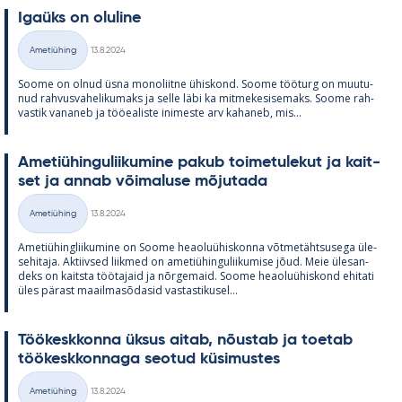
Igaüks on olu­line
Kirjoitettu
Ametiühing
13.8.2024
Kategooriad
Soome on ol­nud üsna mo­no­liitne ühis­kond. Soome töö­turg on muu­tu­
nud rah­vus­va­he­li­ku­maks ja selle läbi ka mit­me­ke­si­se­maks. Soome rah­
vas­tik va­na­neb ja töö­ea­liste ini­meste arv ka­ha­neb, mis...
Ame­tiü­hin­gu­lii­ku­mine pa­kub toi­me­tu­le­kut ja kait­
set ja an­nab või­ma­luse mõ­ju­tada
Kirjoitettu
Ametiühing
13.8.2024
Kategooriad
Ame­tiü­hinglii­ku­mine on Soome heao­luü­his­konna võt­me­täht­susega üle­
se­hi­taja. Ak­tiiv­sed liik­med on ame­tiü­hin­gu­lii­ku­mise jõud. Meie üle­san­
deks on kaitsta töö­ta­jaid ja nõr­ge­maid. Soome heao­luü­his­kond ehi­tati
üles pä­rast maa­il­masõ­da­sid vas­tas­ti­kusel...
Töö­kesk­konna ük­sus ai­tab, nõus­tab ja toe­tab
töö­kesk­kon­naga seo­tud kü­si­mus­tes
Kirjoitettu
Ametiühing
13.8.2024
Kategooriad