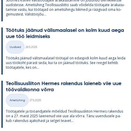
Soo­mes esi­nev vä­lis­töö­ta­jate ära­ka­su­ta­mine on jõud­nud üle­riikli­kesse
uu­dis­tesse. Ame­tiü­hing Teol­li­suus­liitto saab või­delda töö­ta­jate ära­ka­su­
ta­mise vastu, kui töö­ta­jad on ame­tiü­hingu liik­med ja rää­gi­vad oma ko­
ge­mus­test. Vä­lis­tööjõu...
Töö­tuks jää­nud vä­lis­maa­la­sel on kolm kuud aega
uue töö leid­mi­seks
Kirjoitettu
Uudised
28.5.2025
Kategooriad
Töö­tuks jää­nud vä­lis­maa­la­sel töö­ta­jal on edas­pidi kolm kuud aega leida
uus töö­koht pä­rast seda, kui ta on jää­nud töö­tuks. See ree­gel keh­tib
töö­ta­ja­tele, kes on...
Teol­li­suus­lii­ton Her­mes ra­ken­dus lai­e­neb viie uue
töö­vald­konna võrra
Kirjoitettu
Ametiühing
27.5.2025
Kategooriad
Töö­ta­ja­tele ja töö­and­ja­tele mõel­dud Teol­li­suus­lii­ton Her­mes ra­ken­dus
on a 27. maist 2025 lai­e­ne­nud viie uue ala võrra. Tänu uu­en­dusele pa­
kub ra­ken­dus aja­ko­hast ja sel­get tea­vet...