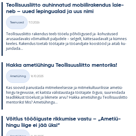
Teol­li­suus­liitto au­hin­na­tud mo­bii­li­ra­ken­dus lai­e­
neb – uued le­pin­gua­lad ja uus nimi
Kirjoitettu
Teenused
11.3.2026
Kategooriad
Teol­li­suus­liitto ra­ken­dus teeb töö­elu põ­hiõi­gused ja -ko­hus­tused
arusaa­da­vaks või­ma­li­kult pal­ju­dele – sel­gelt, kät­te­saa­da­valt ja küm­nes
kee­les. Ra­ken­dus toe­tab töö­ta­jate ja töö­and­jate koos­tööd ja ai­tab ku­
jun­dada...
Hakka ame­tiü­hingu Teol­li­suus­liitto men­to­riks!
Kirjoitettu
Ametiühing
16.10.2025
Kategooriad
Kas soo­vid pa­nus­tada mit­me­keel­sesse ja mit­me­kul­tuu­ri­lisse ame­tiü­
hingu te­ge­vusse, et kaitsta vä­lis­taus­taga töö­ta­jate õi­gusi, suu­ren­dada
tead­lik­kust töö­elust ja liik­mete arvu? Hakka ame­tiü­hingu Teol­li­suus­liitto
men­to­riks! Mis? Ame­tiü­hingu...
Võit­lus tööõi­guste rik­ku­mise vastu – „Ame­tiü­
hingu liige ei jää üksi“
Kirjoitettu