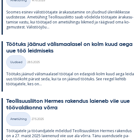
Ametiühing
14.10.2025
Kategooriad
Soo­mes esi­nev vä­lis­töö­ta­jate ära­ka­su­ta­mine on jõud­nud üle­riikli­kesse
uu­dis­tesse. Ame­tiü­hing Teol­li­suus­liitto saab või­delda töö­ta­jate ära­ka­su­
ta­mise vastu, kui töö­ta­jad on ame­tiü­hingu liik­med ja rää­gi­vad oma ko­
ge­mus­test. Vä­lis­tööjõu...
Töö­tuks jää­nud vä­lis­maa­la­sel on kolm kuud aega
uue töö leid­mi­seks
Kirjoitettu
Uudised
28.5.2025
Kategooriad
Töö­tuks jää­nud vä­lis­maa­la­sel töö­ta­jal on edas­pidi kolm kuud aega leida
uus töö­koht pä­rast seda, kui ta on jää­nud töö­tuks. See ree­gel keh­tib
töö­ta­ja­tele, kes on...
Teol­li­suus­lii­ton Her­mes ra­ken­dus lai­e­neb viie uue
töö­vald­konna võrra
Kirjoitettu
Ametiühing
27.5.2025
Kategooriad
Töö­ta­ja­tele ja töö­and­ja­tele mõel­dud Teol­li­suus­lii­ton Her­mes ra­ken­dus
on a 27. maist 2025 lai­e­ne­nud viie uue ala võrra. Tänu uu­en­dusele pa­