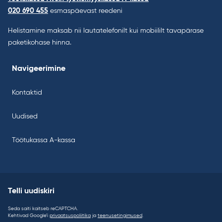
020 690 455
esmaspäevast reedeni
Helistamine maksab nii lautatelefonilt kui mobiililt tavapärase
paketikohase hinna.
Navigeerimine
Kontaktid
Uudised
Töötukassa A-kassa
Telli uudiskiri
Seda saiti kaitseb reCAPTCHA.
Kehtivad Google’i
privaatsuspoliitika
ja
teenusetingimused
.