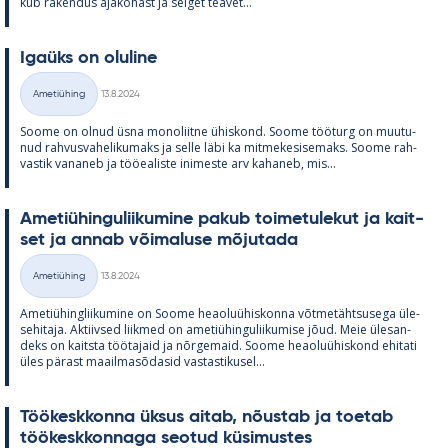
kub ra­ken­dus aja­ko­hast ja sel­get tea­vet...
Igaüks on olu­line
Kirjoitettu
Ametiühing
13.8.2024
Kategooriad
Soome on ol­nud üsna mo­no­liitne ühis­kond. Soome töö­turg on muu­tu­
nud rah­vus­va­he­li­ku­maks ja selle läbi ka mit­me­ke­si­se­maks. Soome rah­
vas­tik va­na­neb ja töö­ea­liste ini­meste arv ka­ha­neb, mis...
Ame­tiü­hin­gu­lii­ku­mine pa­kub toi­me­tu­le­kut ja kait­
set ja an­nab või­ma­luse mõ­ju­tada
Kirjoitettu
Ametiühing
13.8.2024
Kategooriad
Ame­tiü­hinglii­ku­mine on Soome heao­luü­his­konna võt­me­täht­susega üle­
se­hi­taja. Ak­tiiv­sed liik­med on ame­tiü­hin­gu­lii­ku­mise jõud. Meie üle­san­
deks on kaitsta töö­ta­jaid ja nõr­ge­maid. Soome heao­luü­his­kond ehi­tati
üles pä­rast maa­il­masõ­da­sid vas­tas­ti­kusel...
Töö­kesk­konna ük­sus ai­tab, nõus­tab ja toe­tab
töö­kesk­kon­naga seo­tud kü­si­mus­tes