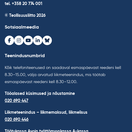
tel. +358 20 774 001
© Teollisuusliitto 2026
Sotsiaalmeedia
Facebook
Instagram
Youtube
LinkedIn
Bluesky
Teenindusnumbrid
Kõik telefoniteenused on saadaval esmaspäevast reedeni kell
8.30–15.00, välja arvatud liikmeteenindus, mis töötab
esmaspäevast reedeni kell 8.30–12.00.
Tööalased küsimused ja nõustamine
020 690 447
Liikmeteenindus – liikmemaksud, liikmelisus
020 690 446
Töötukassa Avoin työttömyyskassa A-kassa