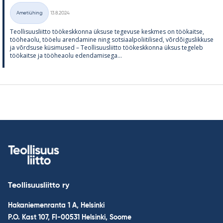
Kirjoitettu
Ametiühing
13.8.2024
Kategooriad
Teol­li­suus­liitto töö­kesk­konna ük­suse te­ge­vuse kesk­mes on töö­kaitse,
töö­heaolu, töö­elu aren­da­mine ning sot­si­aal­po­lii­ti­li­sed, võrdõi­gus­lik­kuse
ja võrd­suse kü­si­mused – Teol­li­suus­liitto töö­kesk­konna ük­sus te­ge­leb
töö­kaitse ja töö­heaolu eden­da­mi­sega...
Teollisuusliitto ry
Hakaniemenranta 1 A, Helsinki
P.O. Kast 107, FI-00531 Helsinki, Soome