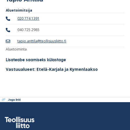
Aluetoimitsija
020 774 1391
040 725 2985
tapio.anttila@teollisuusliitto.fi
Aluetoiminta
Lisateabe saamiseks külastage
Vastuualueet: Etelä-Karjala ja Kymenlaakso
Jaga linki