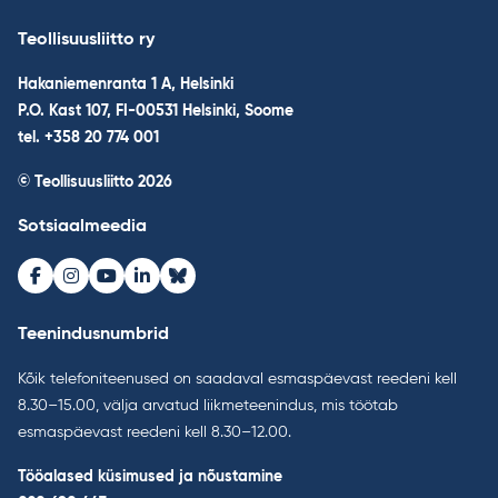
Teollisuusliitto ry
Hakaniemenranta 1 A, Helsinki
P.O. Kast 107, FI-00531 Helsinki, Soome
tel. +358 20 774 001
© Teollisuusliitto 2026
Sotsiaalmeedia
Facebook
Instagram
Youtube
LinkedIn
Bluesky
Teenindusnumbrid
Kõik telefoniteenused on saadaval esmaspäevast reedeni kell
8.30–15.00, välja arvatud liikmeteenindus, mis töötab
esmaspäevast reedeni kell 8.30–12.00.
Tööalased küsimused ja nõustamine