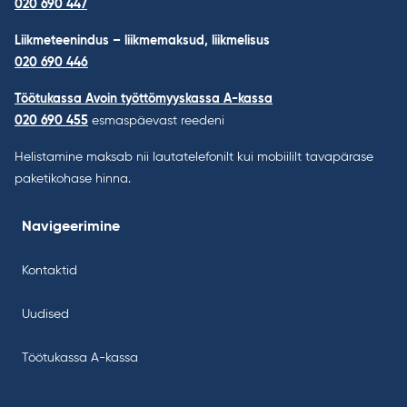
020 690 447
Liikmeteenindus – liikmemaksud, liikmelisus
020 690 446
Töötukassa Avoin työttömyyskassa A-kassa
020 690 455
esmaspäevast reedeni
Helistamine maksab nii lautatelefonilt kui mobiililt tavapärase
paketikohase hinna.
Navigeerimine
Kontaktid
Uudised
Töötukassa A-kassa