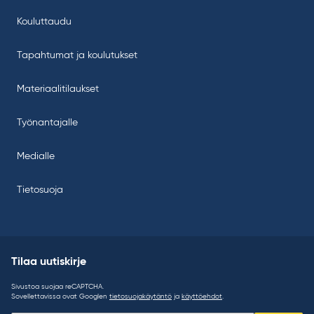
Kouluttaudu
Tapahtumat ja koulutukset
Materiaalitilaukset
Työnantajalle
Medialle
Tietosuoja
Tilaa uutiskirje
Sivustoa suojaa reCAPTCHA.
Sovellettavissa ovat Googlen
tietosuojakäytäntö
ja
käyttöehdot
.