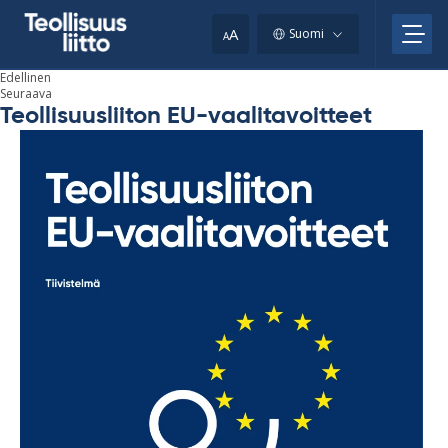
Skip
your
to
A
Suomi
A
content
clipboard.)
Edellinen
Seuraava
Teollisuusliiton EU-vaalitavoitteet