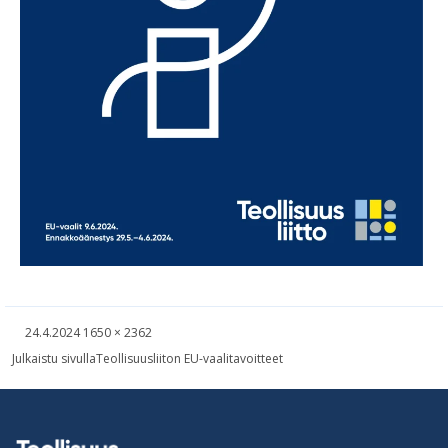
Kirjoitettu
Täysikokoinen
24.4.2024
1650 × 2362
kuva
Artikkelien
Julkaistu sivulla
Teollisuusliiton EU-vaalitavoitteet
selaus