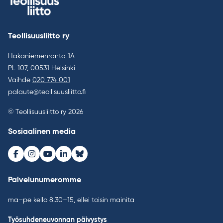
Teollisuusliitto ry
Hakaniemenranta 1A
PL 107, 00531 Helsinki
Vaihde
020 774 001
palaute@teollisuusliitto.fi
© Teollisuusliitto ry 2026
Sosiaalinen media
Facebook
Instagram
Youtube
LinkedIn
Bluesky
Palvelunumeromme
ma–pe kello 8.30–15, ellei toisin mainita
Työsuhdeneuvonnan päivystys