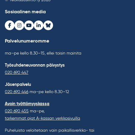
© Teollisuusliitto ry 2026
Sosiaalinen media
Facebook
Instagram
Youtube
LinkedIn
Bluesky
Palvelunumeromme
ma–pe kello 8.30–15, ellei toisin mainita
Työsuhdeneuvonnan päivystys
020 690 447
Jäsenpalvelu
020 690 446
ma–pe kello 8.30–12
Avoin työttömyyskassa
020 690 455
ma–pe,
tarkemmat ajat A-kassan verkkosivuilla
Puheluista veloitetaan vain paikallisverkko- tai