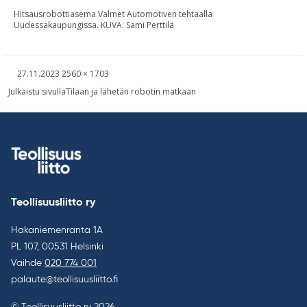
Hitsausrobottiasema Valmet Automotiven tehtaalla
Uudessakaupungissa. KUVA: Sami Perttilä
Kirjoitettu
Täysikokoinen
27.11.2023
2560 × 1703
kuva
Artikkelien
Julkaistu sivulla
Tilaan ja lähetän robotin matkaan
selaus
Teollisuusliitto ry
Hakaniemenranta 1A
PL 107, 00531 Helsinki
Vaihde
020 774 001
palaute@teollisuusliitto.fi