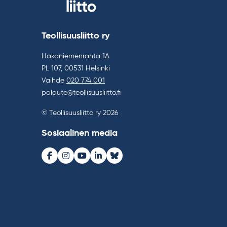
Teollisuusliitto ry
Hakaniemenranta 1A
PL 107, 00531 Helsinki
Vaihde
020 774 001
palaute@teollisuusliitto.fi
© Teollisuusliitto ry 2026
Sosiaalinen media
Facebook
Instagram
Youtube
LinkedIn
Bluesky