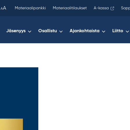
been
A
Materiaalipankki
Materiaalitilaukset
A-kassa
Sopp
A
copied
to
your
Jäsenyys
Osallistu
Ajankohtaista
Liitto
clipboard.)