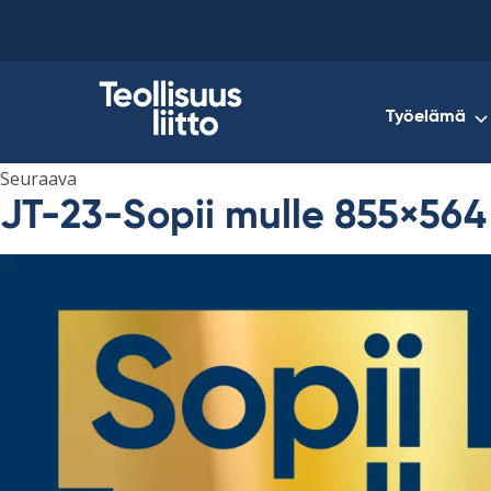
Skip
to
content
Työelämä
Seuraava
JT-23-Sopii mulle 855×564