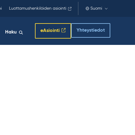
i
Luottamushenkilöiden asiointi
Suomi
Yhteystiedot
eAsiointi
Haku