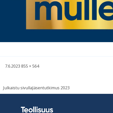
Kirjoitettu
Täysikokoinen
7.6.2023
855 × 564
kuva
Artikkelien
Julkaistu sivulla
Jäsentutkimus 2023
selaus