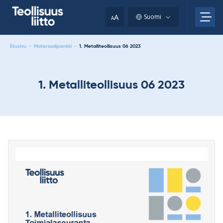
Skip
your
to
A
Suomi
A
content
clipboard.)
Etusivu
-
Materiaalipankki
-
1. Metalliteollisuus 06 2023
1. Metalliteollisuus 06 2023