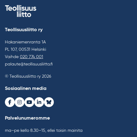
Teollisuusliitto ry
Hakaniemenranta 1A
PL 107, 00531 Helsinki
Vaihde
020 774 001
palaute@teollisuusliitto.fi
© Teollisuusliitto ry 2026
Sosiaalinen media
Facebook
Instagram
Youtube
LinkedIn
Bluesky
Palvelunumeromme
ma–pe kello 8.30–15, ellei toisin mainita