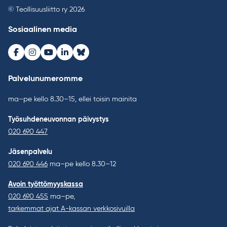
© Teollisuusliitto ry 2026
Sosiaalinen media
Facebook
Instagram
Youtube
LinkedIn
Bluesky
Palvelunumeromme
ma–pe kello 8.30–15, ellei toisin mainita
Työsuhdeneuvonnan päivystys
020 690 447
Jäsenpalvelu
020 690 446
ma–pe kello 8.30–12
Avoin työttömyyskassa
020 690 455
ma–pe,
tarkemmat ajat A-kassan verkkosivuilla