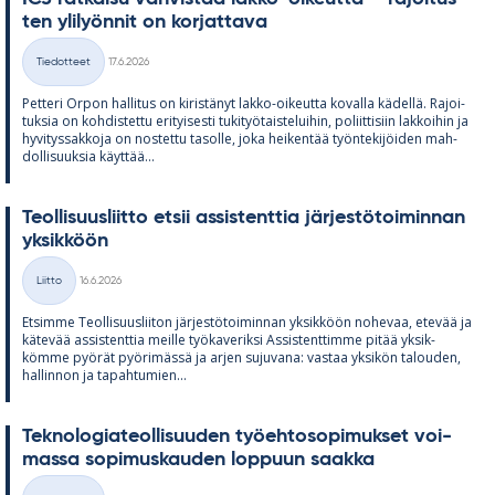
ten yli­lyön­nit on kor­jat­tava
Kirjoitettu
Tiedotteet
17.6.2026
Kategoriat
Pet­teri Or­pon hal­li­tus on ki­ris­tä­nyt lakko-oi­keutta ko­valla kä­dellä. Ra­joi­
tuk­sia on koh­dis­tettu eri­tyi­sesti tu­ki­työ­tais­te­lui­hin, po­liit­ti­siin lak­koi­hin ja
hy­vi­tys­sak­koja on nos­tettu ta­solle, joka hei­ken­tää työn­te­ki­jöi­den mah­
dol­li­suuk­sia käyt­tää...
Teol­li­suus­liitto et­sii as­sis­tent­tia jär­jes­tö­toi­min­nan
yk­sik­köön
Kirjoitettu
Liitto
16.6.2026
Kategoriat
Et­simme Teol­li­suus­lii­ton jär­jes­tö­toi­min­nan yk­sik­köön no­he­vaa, ete­vää ja
kä­te­vää as­sis­tent­tia meille työ­ka­ve­riksi As­sis­tent­timme pi­tää yk­sik­
kömme pyö­rät pyö­ri­mässä ja ar­jen su­ju­vana: vas­taa yk­si­kön ta­lou­den,
hal­lin­non ja ta­pah­tu­mien...
Tek­no­lo­gia­teol­li­suu­den työ­eh­to­so­pi­muk­set voi­
massa so­pi­mus­kau­den lop­puun saakka
Kirjoitettu