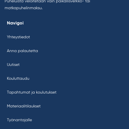
Puheluista veloitetaan vain paikallisverkko- tai
matkapuhelinmaksu.
Navigoi
Yhteystiedot
Anna palautetta
Uutiset
Kouluttaudu
Tapahtumat ja koulutukset
Materiaalitilaukset
Työnantajalle