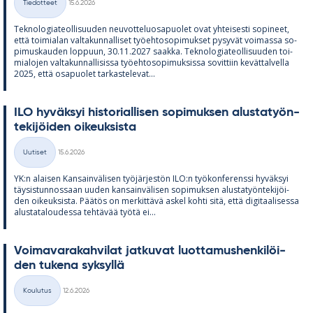
Tiedotteet
15.6.2026
Kategoriat
Tek­no­lo­gia­teol­li­suu­den neu­vot­te­luos­a­puo­let ovat yh­tei­sesti so­pi­neet,
että toi­mia­lan val­ta­kun­nal­li­set työ­eh­to­so­pi­muk­set py­sy­vät voi­massa so­
pi­mus­kau­den lop­puun, 30.11.2027 saakka. Tek­no­lo­gia­teol­li­suu­den toi­
mia­lo­jen val­ta­kun­nal­li­sissa työ­eh­to­so­pi­muk­sissa so­vit­tiin ke­vät­tal­vella
2025, että os­a­puo­let tar­kas­te­le­vat...
ILO hy­väk­syi his­to­rial­li­sen so­pi­muk­sen alus­ta­työn­
te­ki­jöi­den oi­keuk­sista
Kirjoitettu
Uutiset
15.6.2026
Kategoriat
YK:n alai­sen Kan­sain­vä­li­sen työ­jär­jes­tön ILO:n työ­kon­fe­renssi hy­väk­syi
täy­sis­tun­nos­saan uu­den kan­sain­vä­li­sen so­pi­muk­sen alus­ta­työn­te­ki­jöi­
den oi­keuk­sista. Pää­tös on mer­kit­tävä as­kel kohti sitä, että di­gi­taa­li­sessa
alus­ta­ta­lou­dessa teh­tä­vää työtä ei...
Voi­ma­va­ra­kah­vi­lat jat­ku­vat luot­ta­mus­hen­ki­löi­
den tu­kena syk­syllä
Kirjoitettu
Koulutus
12.6.2026
Kategoriat