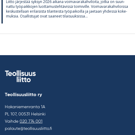
Liitto jär­jes­tää syk­syn 2026 ai­kana voi­ma­va­ra­kah­vi­loita, jotka on suun­
nattu työ­paik­ko­jen luot­ta­mus­teh­tä­vissä toi­mi­ville. Voi­ma­va­ra­kah­vi­loissa
kes­kus­tel­laan eri­lai­sista ti­lan­teista työ­pai­koilla ja jae­taan yh­dessä ko­ke­
muk­sia. Osal­lis­tu­jat ovat saa­neet ti­lai­suuk­sissa...
Teollisuusliitto ry
Hakaniemenranta 1A
PL 107, 00531 Helsinki
Vaihde
020 774 001
palaute@teollisuusliitto.fi