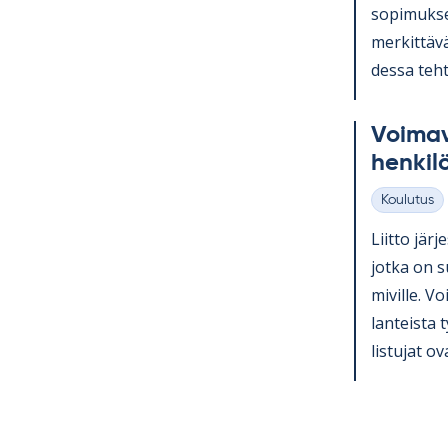
so­pi­muk­se
mer­kit­tävä
dessa teh­t
Voi­ma­v
hen­ki­l
Koulutus
Kategoriat
Liitto jär­j
jotka on su
mi­ville. Voi
lan­teista 
lis­tu­jat ov