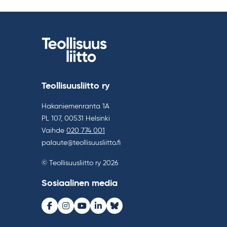
Teollisuusliitto ry
Hakaniemenranta 1A
PL 107, 00531 Helsinki
Vaihde
020 774 001
palaute@teollisuusliitto.fi
© Teollisuusliitto ry 2026
Sosiaalinen media
Facebook
Instagram
Youtube
LinkedIn
Bluesky