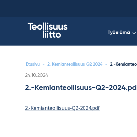
Skip
to
content
Työelämä
Etusivu
-
2. Kemianteollisuus Q2 2024
-
2.-Kemianteo
Kirjoitettu
24.10.2024
2.-Kemianteollisuus-Q2-2024.pd
2.-Kemianteollisuus-Q2-2024.pdf