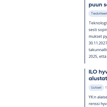
puun 
Tiedotteet
Kategoriat
Tek­no­lo­gi
sesti so­pi­
muk­set py
30.11.2027 
ta­kun­nal­li
2025, että o
ILO hy­v
alus­ta­
K
Uutiset
1
Kategoriat
YK:n alai­se
renssi hy­v