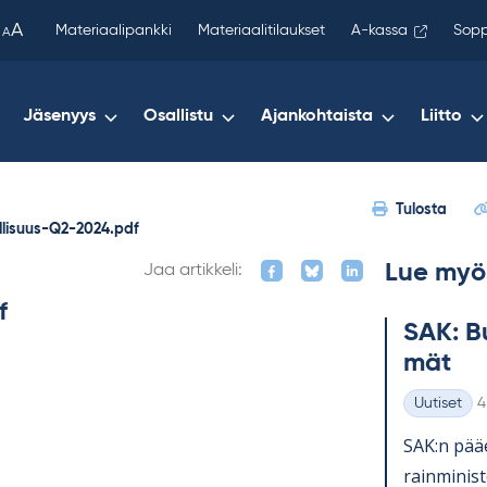
been
A
Materiaalipankki
Materiaalitilaukset
A-kassa
Sopp
A
copied
to
your
Jäsenyys
Osallistu
Ajankohtaista
Liitto
clipboard.)
Tulosta
llisuus-Q2-2024.pdf
Lue myö
Jaa artikkeli:
f
SAK: Bu
mät
K
Uutiset
4
Kategoriat
SAK:n pää­e
rain­mi­nis­