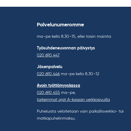
Palvelunumeromme
ma–pe kello 8.30–15, ellei toisin mainita
Työsuhdeneuvonnan päivystys
020 690 447
Jäsenpalvelu
020 690 446
ma–pe kello 8.30–12
Avoin työttömyyskassa
020 690 455
ma–pe,
tarkemmat ajat A-kassan verkkosivuilla
Puheluista veloitetaan vain paikallisverkko- tai
matkapuhelinmaksu.