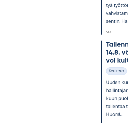
tyä työt­tö
vah­vis­ta­
sen­tin. Hal
SAK
Tal­lenn
14.8. vä
voi kui
Koulutus
Kategoriat
Uu­den kurs
hal­lin­ta­
kuun puo­li
tal­len­taa 
Huom!...