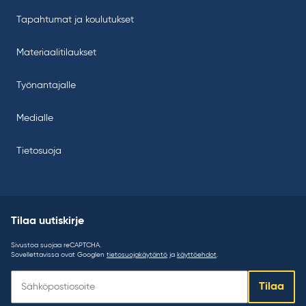
Tapahtumat ja koulutukset
Materiaalitilaukset
Työnantajalle
Medialle
Tietosuoja
Tilaa uutiskirje
Sivustoa suojaa reCAPTCHA.
Sovellettavissa ovat Googlen
tietosuojakäytäntö
ja
käyttöehdot
.
Tilaa
Tilaa
uutiskirje: