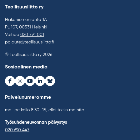
Teollisuusliitto ry
Hakaniemenranta 1A
PL 107, 00531 Helsinki
Vaihde
020 774 001
palaute@teollisuusliitto.fi
© Teollisuusliitto ry 2026
Sosiaalinen media
Facebook
Instagram
Youtube
LinkedIn
Bluesky
Palvelunumeromme
ma–pe kello 8.30–15, ellei toisin mainita
Työsuhdeneuvonnan päivystys
020 690 447