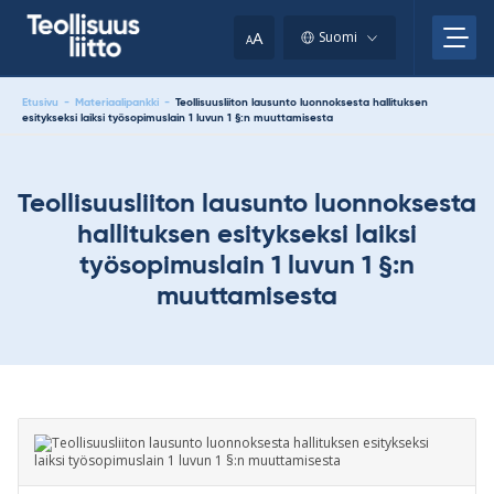
Skip
your
to
A
Suomi
A
content
clipboard.)
Etusivu
-
Materiaalipankki
-
Teollisuusliiton lausunto luonnoksesta hallituksen
esitykseksi laiksi työsopimuslain 1 luvun 1 §:n muuttamisesta
Teollisuusliiton lausunto luonnoksesta
hallituksen esitykseksi laiksi
työsopimuslain 1 luvun 1 §:n
muuttamisesta