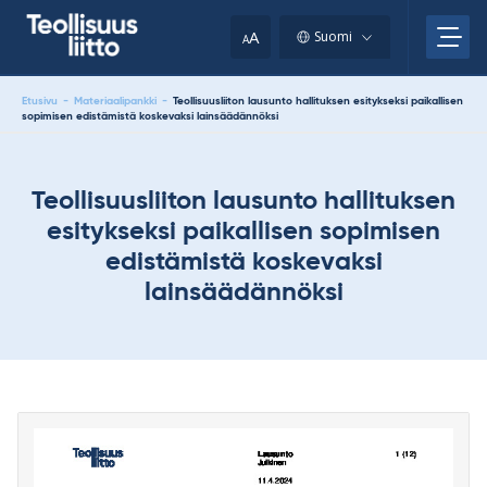
Skip
your
to
A
Suomi
A
content
clipboard.)
Etusivu
-
Materiaalipankki
-
Teollisuusliiton lausunto hallituksen esitykseksi paikallisen
sopimisen edistämistä koskevaksi lainsäädännöksi
Teollisuusliiton lausunto hallituksen
esitykseksi paikallisen sopimisen
edistämistä koskevaksi
lainsäädännöksi