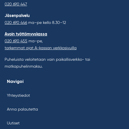
020 690 447
Jäsenpalvelu
020 690 446
ma–pe kello 8.30–12
Avoin työttömyyskassa
020 690 455
ma–pe,
tarkemmat ajat A-kassan verkkosivuilla
Puheluista veloitetaan vain paikallisverkko- tai
matkapuhelinmaksu.
Navigoi
Yhteystiedot
Anna palautetta
Uutiset