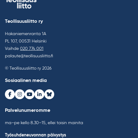
Teollisuusliitto ry
Hakaniemenranta 1A
PL 107, 00531 Helsinki
Vaihde
020 774 001
palaute@teollisuusliitto.fi
© Teollisuusliitto ry 2026
Sosiaalinen media
Facebook
Instagram
Youtube
LinkedIn
Bluesky
Palvelunumeromme
ma–pe kello 8.30–15, ellei toisin mainita
Työsuhdeneuvonnan päivystys