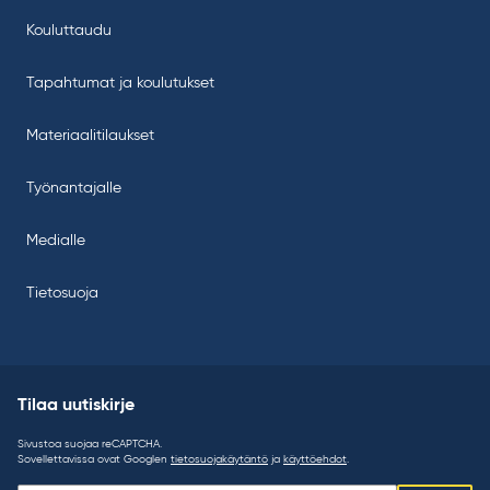
Kouluttaudu
Tapahtumat ja koulutukset
Materiaalitilaukset
Työnantajalle
Medialle
Tietosuoja
Tilaa uutiskirje
Sivustoa suojaa reCAPTCHA.
Sovellettavissa ovat Googlen
tietosuojakäytäntö
ja
käyttöehdot
.