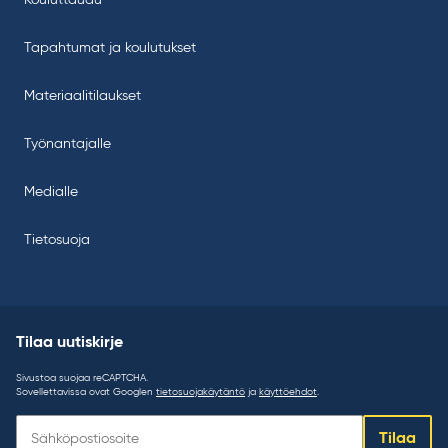
Kouluttaudu
Tapahtumat ja koulutukset
Materiaalitilaukset
Työnantajalle
Medialle
Tietosuoja
Tilaa uutiskirje
Sivustoa suojaa reCAPTCHA.
Sovellettavissa ovat Googlen
tietosuojakäytäntö
ja
käyttöehdot
.
Tilaa
Tilaa
uutiskirje: