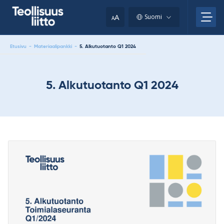
Skip
your
to
A
Suomi
A
content
clipboard.)
Etusivu
-
Materiaalipankki
-
5. Alkutuotanto Q1 2024
5. Alkutuotanto Q1 2024