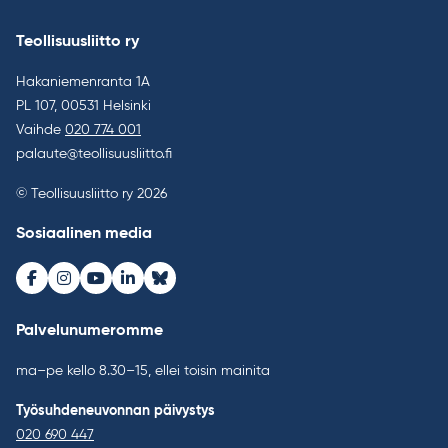
Teollisuusliitto ry
Hakaniemenranta 1A
PL 107, 00531 Helsinki
Vaihde
020 774 001
palaute@teollisuusliitto.fi
© Teollisuusliitto ry 2026
Sosiaalinen media
Facebook
Instagram
Youtube
LinkedIn
Bluesky
Palvelunumeromme
ma–pe kello 8.30–15, ellei toisin mainita
Työsuhdeneuvonnan päivystys
020 690 447