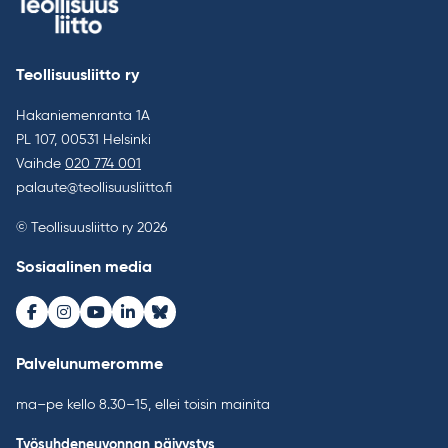
Teollisuusliitto ry
Hakaniemenranta 1A
PL 107, 00531 Helsinki
Vaihde
020 774 001
palaute@teollisuusliitto.fi
© Teollisuusliitto ry 2026
Sosiaalinen media
Facebook
Instagram
Youtube
LinkedIn
Bluesky
Palvelunumeromme
ma–pe kello 8.30–15, ellei toisin mainita
Työsuhdeneuvonnan päivystys