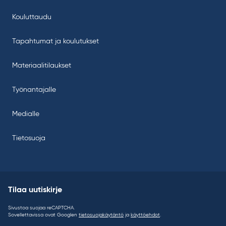
Kouluttaudu
Tapahtumat ja koulutukset
Materiaalitilaukset
Työnantajalle
Medialle
Tietosuoja
Tilaa uutiskirje
Sivustoa suojaa reCAPTCHA.
Sovellettavissa ovat Googlen
tietosuojakäytäntö
ja
käyttöehdot
.