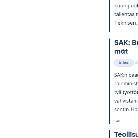
kuun puo­li
tal­len­taa 
Tek­ni­sen..
SAK: Bu
mät
K
Uutiset
4
Kategoriat
SAK:n pää­e
rain­mi­nis­
tyä työt­tö
vah­vis­ta­
sen­tin. Hal
SAK
Teol­li­