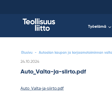
Skip
to
content
Työelämä
Etusivu
-
Autoalan kaupan ja korjaamotoiminnan valta- 
Kirjoitettu
24.10.2024
Auto_Valta-ja-siirto.pdf
Auto_Valta-ja-siirto.pdf