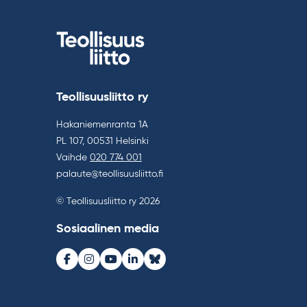
Teollisuusliitto ry
Hakaniemenranta 1A
PL 107, 00531 Helsinki
Vaihde
020 774 001
palaute@teollisuusliitto.fi
© Teollisuusliitto ry 2026
Sosiaalinen media
Facebook
Instagram
Youtube
LinkedIn
Bluesky