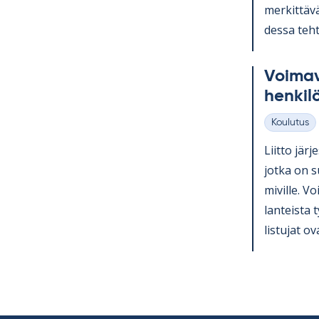
mer­kit­tävä
dessa teh­t
Voi­ma­v
hen­ki­l
Koulutus
Kategoriat
Liitto jär­j
jotka on su
mi­ville. Voi
lan­teista 
lis­tu­jat ov