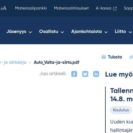
been
A
Materiaalipankki
Materiaalitilaukset
A-kassa
Sopp
A
copied
to
your
Jäsenyys
Osallistu
Ajankohtaista
Liitto
clipboard.)
Tulosta
ja siirtokirja
-
Auto_Valta-ja-siirto.pdf
Lue myö
Jaa artikkeli:
Tal­lenn
14.8. 
Koulutus
Kategoriat
Uu­den kurs
hal­lin­ta­