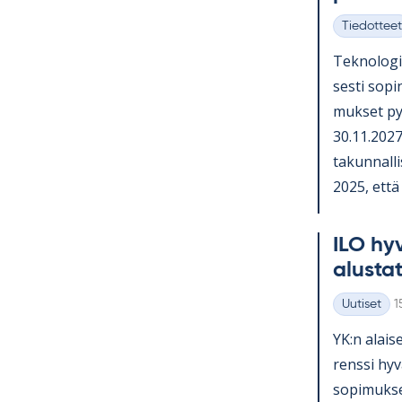
Tiedotteet
Kategoriat
Tek­no­lo­gi
sesti so­pi­
muk­set py
30.11.2027 
ta­kun­nal­li
2025, että o
ILO hy­v
alus­ta­
K
Uutiset
1
Kategoriat
YK:n alai­se
renssi hy­v
so­pi­muk­se