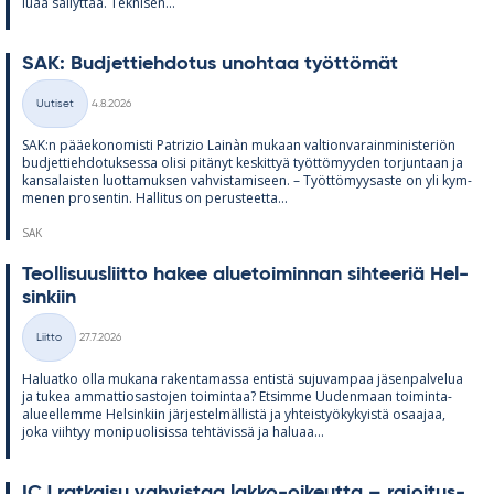
luaa säi­lyt­tää. Tek­ni­sen...
SAK: Bud­jet­tieh­do­tus unoh­taa työt­tö­mät
Kirjoitettu
Uutiset
4.8.2026
Kategoriat
SAK:n pää­e­ko­no­misti Pat­rizio Lainàn mu­kaan val­tion­va­rain­mi­nis­te­riön
bud­jet­tieh­do­tuk­sessa olisi pi­tä­nyt kes­kit­tyä työt­tö­myy­den tor­jun­taan ja
kan­sa­lais­ten luot­ta­muk­sen vah­vis­ta­mi­seen. – Työt­tö­myy­saste on yli kym­
me­nen pro­sen­tin. Hal­li­tus on pe­rus­teetta...
SAK
Teol­li­suus­liitto ha­kee alue­toi­min­nan sih­tee­riä Hel­
sin­kiin
Kirjoitettu
Liitto
27.7.2026
Kategoriat
Ha­luatko olla mu­kana ra­ken­ta­massa en­tistä su­ju­vam­paa jä­sen­pal­ve­lua
ja tu­kea am­mat­tio­sas­to­jen toi­min­taa? Et­simme Uu­den­maan toi­minta-
alu­eel­lemme Hel­sin­kiin jär­jes­tel­mäl­listä ja yh­teis­työ­ky­kyistä osaa­jaa,
joka viih­tyy mo­ni­puo­li­sissa teh­tä­vissä ja ha­luaa...
ICJ rat­kaisu vah­vis­taa lakko-oi­keutta – ra­joi­tus­