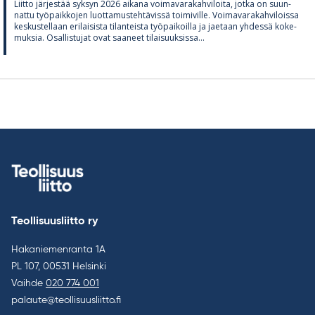
Liitto jär­jes­tää syk­syn 2026 ai­kana voi­ma­va­ra­kah­vi­loita, jotka on suun­
nattu työ­paik­ko­jen luot­ta­mus­teh­tä­vissä toi­mi­ville. Voi­ma­va­ra­kah­vi­loissa
kes­kus­tel­laan eri­lai­sista ti­lan­teista työ­pai­koilla ja jae­taan yh­dessä ko­ke­
muk­sia. Osal­lis­tu­jat ovat saa­neet ti­lai­suuk­sissa...
Teollisuusliitto ry
Hakaniemenranta 1A
PL 107, 00531 Helsinki
Vaihde
020 774 001
palaute@teollisuusliitto.fi