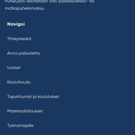
Puheluista veloitetaan vain paikallisverkko- tai
matkapuhelinmaksu.
Navigoi
Yhteystiedot
Anna palautetta
Uutiset
Kouluttaudu
Tapahtumat ja koulutukset
Materiaalitilaukset
Työnantajalle