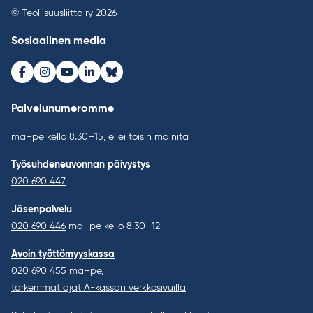
© Teollisuusliitto ry 2026
Sosiaalinen media
Facebook
Instagram
Youtube
LinkedIn
Bluesky
Palvelunumeromme
ma–pe kello 8.30–15, ellei toisin mainita
Työsuhdeneuvonnan päivystys
020 690 447
Jäsenpalvelu
020 690 446
ma–pe kello 8.30–12
Avoin työttömyyskassa
020 690 455
ma–pe,
tarkemmat ajat A-kassan verkkosivuilla