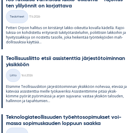
ten yli­lyön­nit on kor­jat­tava
Kirjoitettu
Tiedotteet
17.6.2026
Kategoriat
Pet­teri Or­pon hal­li­tus on ki­ris­tä­nyt lakko-oi­keutta ko­valla kä­dellä. Ra­joi­
tuk­sia on koh­dis­tettu eri­tyi­sesti tu­ki­työ­tais­te­lui­hin, po­liit­ti­siin lak­koi­hin ja
hy­vi­tys­sak­koja on nos­tettu ta­solle, joka hei­ken­tää työn­te­ki­jöi­den mah­
dol­li­suuk­sia käyt­tää...
Teol­li­suus­liitto et­sii as­sis­tent­tia jär­jes­tö­toi­min­nan
yk­sik­köön
Kirjoitettu
Liitto
16.6.2026
Kategoriat
Et­simme Teol­li­suus­lii­ton jär­jes­tö­toi­min­nan yk­sik­köön no­he­vaa, ete­vää ja
kä­te­vää as­sis­tent­tia meille työ­ka­ve­riksi As­sis­tent­timme pi­tää yk­sik­
kömme pyö­rät pyö­ri­mässä ja ar­jen su­ju­vana: vas­taa yk­si­kön ta­lou­den,
hal­lin­non ja ta­pah­tu­mien...
Tek­no­lo­gia­teol­li­suu­den työ­eh­to­so­pi­muk­set voi­
massa so­pi­mus­kau­den lop­puun saakka
Kirjoitettu