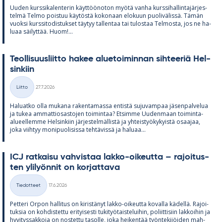
Uu­den kurs­si­ka­len­te­rin käyt­töö­no­ton myötä vanha kurs­si­hal­lin­ta­jär­jes­
telmä Telmo pois­tuu käy­töstä ko­ko­naan elo­kuun puo­li­vä­lissä. Tä­män
vuoksi kurs­si­to­dis­tuk­set täy­tyy tal­len­taa tai tu­los­taa Tel­mosta, jos ne ha­
luaa säi­lyt­tää. Huom!...
Teol­li­suus­liitto ha­kee alue­toi­min­nan sih­tee­riä Hel­
sin­kiin
Kirjoitettu
Liitto
27.7.2026
Kategoriat
Ha­luatko olla mu­kana ra­ken­ta­massa en­tistä su­ju­vam­paa jä­sen­pal­ve­lua
ja tu­kea am­mat­tio­sas­to­jen toi­min­taa? Et­simme Uu­den­maan toi­minta-
alu­eel­lemme Hel­sin­kiin jär­jes­tel­mäl­listä ja yh­teis­työ­ky­kyistä osaa­jaa,
joka viih­tyy mo­ni­puo­li­sissa teh­tä­vissä ja ha­luaa...
ICJ rat­kaisu vah­vis­taa lakko-oi­keutta – ra­joi­tus­
ten yli­lyön­nit on kor­jat­tava
Kirjoitettu
Tiedotteet
17.6.2026
Kategoriat
Pet­teri Or­pon hal­li­tus on ki­ris­tä­nyt lakko-oi­keutta ko­valla kä­dellä. Ra­joi­
tuk­sia on koh­dis­tettu eri­tyi­sesti tu­ki­työ­tais­te­lui­hin, po­liit­ti­siin lak­koi­hin ja
hy­vi­tys­sak­koja on nos­tettu ta­solle, joka hei­ken­tää työn­te­ki­jöi­den mah­