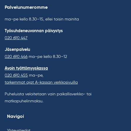
Palvelunumeromme
ma–pe kello 8.30–15, ellei toisin mainita
Työsuhdeneuvonnan päivystys
020 690 447
Jäsenpalvelu
020 690 446
ma–pe kello 8.30–12
Avoin työttömyyskassa
020 690 455
ma–pe,
tarkemmat ajat A-kassan verkkosivuilla
Puheluista veloitetaan vain paikallisverkko- tai
matkapuhelinmaksu.
Navigoi
Yhteystiedot