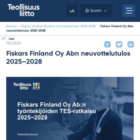
Skip
your
to
A
Suomi
A
content
clipboard.)
Etusivu
-
Fiskars Finland Oy Ab:n neuvottelutulos 2025–2028
-
Fiskars Finland Oy Abn
neuvottelutulos 2025–2028
Jaa
Kirjoitettu
19.3.2025
Fiskars Finland Oy Abn neuvottelutulos
2025–2028