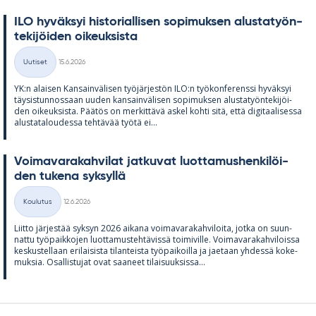
ILO hy­väk­syi his­to­rial­li­sen so­pi­muk­sen alus­ta­työn­
te­ki­jöi­den oi­keuk­sista
Kirjoitettu
Uutiset
15.6.2026
Kategoriat
YK:n alai­sen Kan­sain­vä­li­sen työ­jär­jes­tön ILO:n työ­kon­fe­renssi hy­väk­syi
täy­sis­tun­nos­saan uu­den kan­sain­vä­li­sen so­pi­muk­sen alus­ta­työn­te­ki­jöi­
den oi­keuk­sista. Pää­tös on mer­kit­tävä as­kel kohti sitä, että di­gi­taa­li­sessa
alus­ta­ta­lou­dessa teh­tä­vää työtä ei...
Voi­ma­va­ra­kah­vi­lat jat­ku­vat luot­ta­mus­hen­ki­löi­
den tu­kena syk­syllä
Kirjoitettu
Koulutus
12.6.2026
Kategoriat
Liitto jär­jes­tää syk­syn 2026 ai­kana voi­ma­va­ra­kah­vi­loita, jotka on suun­
nattu työ­paik­ko­jen luot­ta­mus­teh­tä­vissä toi­mi­ville. Voi­ma­va­ra­kah­vi­loissa
kes­kus­tel­laan eri­lai­sista ti­lan­teista työ­pai­koilla ja jae­taan yh­dessä ko­ke­
muk­sia. Osal­lis­tu­jat ovat saa­neet ti­lai­suuk­sissa...