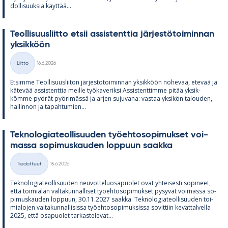
dol­li­suuk­sia käyt­tää...
Teol­li­suus­liitto et­sii as­sis­tent­tia jär­jes­tö­toi­min­nan
yk­sik­köön
Kirjoitettu
Liitto
16.6.2026
Kategoriat
Et­simme Teol­li­suus­lii­ton jär­jes­tö­toi­min­nan yk­sik­köön no­he­vaa, ete­vää ja
kä­te­vää as­sis­tent­tia meille työ­ka­ve­riksi As­sis­tent­timme pi­tää yk­sik­
kömme pyö­rät pyö­ri­mässä ja ar­jen su­ju­vana: vas­taa yk­si­kön ta­lou­den,
hal­lin­non ja ta­pah­tu­mien...
Tek­no­lo­gia­teol­li­suu­den työ­eh­to­so­pi­muk­set voi­
massa so­pi­mus­kau­den lop­puun saakka
Kirjoitettu
Tiedotteet
15.6.2026
Kategoriat
Tek­no­lo­gia­teol­li­suu­den neu­vot­te­luos­a­puo­let ovat yh­tei­sesti so­pi­neet,
että toi­mia­lan val­ta­kun­nal­li­set työ­eh­to­so­pi­muk­set py­sy­vät voi­massa so­
pi­mus­kau­den lop­puun, 30.11.2027 saakka. Tek­no­lo­gia­teol­li­suu­den toi­
mia­lo­jen val­ta­kun­nal­li­sissa työ­eh­to­so­pi­muk­sissa so­vit­tiin ke­vät­tal­vella
2025, että os­a­puo­let tar­kas­te­le­vat...