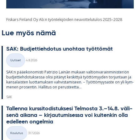
Fiskars Finland Oy Ab:n työntekijöiden neuvottelutulos 2025–2028
Lue myös nämä
SAK: Bud­jet­tieh­do­tus unoh­taa työt­tö­mät
Kirjoitettu
Uutiset
4.8.2026
Kategoriat
SAK:n pää­e­ko­no­misti Pat­rizio Lainàn mu­kaan val­tion­va­rain­mi­nis­te­riön
bud­jet­tieh­do­tuk­sessa olisi pi­tä­nyt kes­kit­tyä työt­tö­myy­den tor­jun­taan ja
kan­sa­lais­ten luot­ta­muk­sen vah­vis­ta­mi­seen. – Työt­tö­myy­saste on yli kym­
me­nen pro­sen­tin. Hal­li­tus on pe­rus­teetta...
SAK
Tal­lenna kurs­si­to­dis­tuk­sesi Tel­mosta 3.–14.8. vä­li­
senä ai­kana – kir­jau­tu­mi­sessa voi kui­ten­kin olla
edel­leen on­gel­mia
Kirjoitettu
Koulutus
31.7.2026
Kategoriat