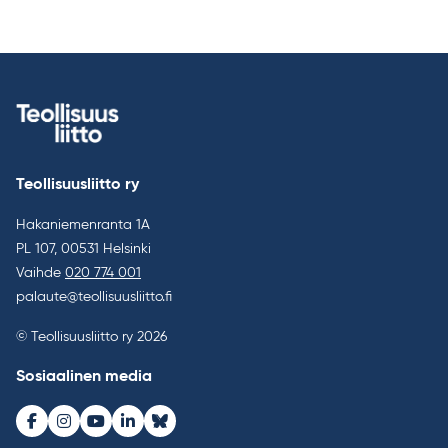
Teollisuusliitto ry
Hakaniemenranta 1A
PL 107, 00531 Helsinki
Vaihde
020 774 001
palaute@teollisuusliitto.fi
© Teollisuusliitto ry 2026
Sosiaalinen media
Facebook
Instagram
Youtube
LinkedIn
Bluesky