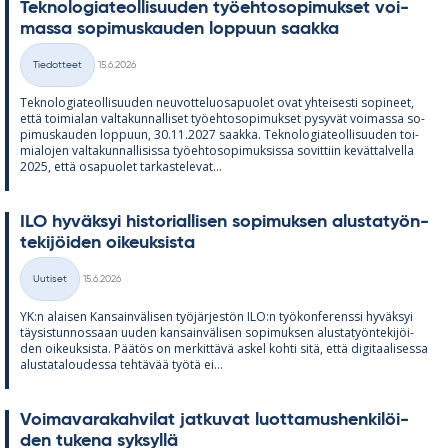
Tek­no­lo­gia­teol­li­suu­den työ­eh­to­so­pi­muk­set voi­
massa so­pi­mus­kau­den lop­puun saakka
Kirjoitettu
Tiedotteet
15.6.2026
Kategoriat
Tek­no­lo­gia­teol­li­suu­den neu­vot­te­luos­a­puo­let ovat yh­tei­sesti so­pi­neet,
että toi­mia­lan val­ta­kun­nal­li­set työ­eh­to­so­pi­muk­set py­sy­vät voi­massa so­
pi­mus­kau­den lop­puun, 30.11.2027 saakka. Tek­no­lo­gia­teol­li­suu­den toi­
mia­lo­jen val­ta­kun­nal­li­sissa työ­eh­to­so­pi­muk­sissa so­vit­tiin ke­vät­tal­vella
2025, että os­a­puo­let tar­kas­te­le­vat...
ILO hy­väk­syi his­to­rial­li­sen so­pi­muk­sen alus­ta­työn­
te­ki­jöi­den oi­keuk­sista
Kirjoitettu
Uutiset
15.6.2026
Kategoriat
YK:n alai­sen Kan­sain­vä­li­sen työ­jär­jes­tön ILO:n työ­kon­fe­renssi hy­väk­syi
täy­sis­tun­nos­saan uu­den kan­sain­vä­li­sen so­pi­muk­sen alus­ta­työn­te­ki­jöi­
den oi­keuk­sista. Pää­tös on mer­kit­tävä as­kel kohti sitä, että di­gi­taa­li­sessa
alus­ta­ta­lou­dessa teh­tä­vää työtä ei...
Voi­ma­va­ra­kah­vi­lat jat­ku­vat luot­ta­mus­hen­ki­löi­
den tu­kena syk­syllä