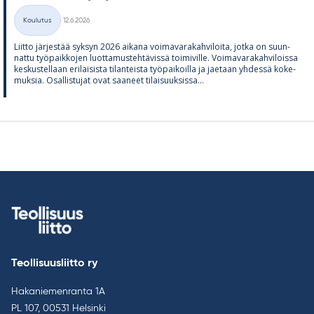
Kirjoitettu
Koulutus
12.6.2026
Kategoriat
Liitto jär­jes­tää syk­syn 2026 ai­kana voi­ma­va­ra­kah­vi­loita, jotka on suun­
nattu työ­paik­ko­jen luot­ta­mus­teh­tä­vissä toi­mi­ville. Voi­ma­va­ra­kah­vi­loissa
kes­kus­tel­laan eri­lai­sista ti­lan­teista työ­pai­koilla ja jae­taan yh­dessä ko­ke­
muk­sia. Osal­lis­tu­jat ovat saa­neet ti­lai­suuk­sissa...
Teollisuusliitto ry
Hakaniemenranta 1A
PL 107, 00531 Helsinki