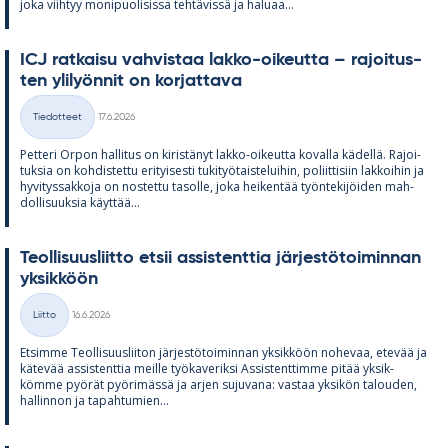
joka viih­tyy mo­ni­puo­li­sissa teh­tä­vissä ja ha­luaa...
ICJ rat­kaisu vah­vis­taa lakko-oi­keutta – ra­joi­tus­
ten yli­lyön­nit on kor­jat­tava
Kirjoitettu
Tiedotteet
17.6.2026
Kategoriat
Pet­teri Or­pon hal­li­tus on ki­ris­tä­nyt lakko-oi­keutta ko­valla kä­dellä. Ra­joi­
tuk­sia on koh­dis­tettu eri­tyi­sesti tu­ki­työ­tais­te­lui­hin, po­liit­ti­siin lak­koi­hin ja
hy­vi­tys­sak­koja on nos­tettu ta­solle, joka hei­ken­tää työn­te­ki­jöi­den mah­
dol­li­suuk­sia käyt­tää...
Teol­li­suus­liitto et­sii as­sis­tent­tia jär­jes­tö­toi­min­nan
yk­sik­köön
Kirjoitettu
Liitto
16.6.2026
Kategoriat
Et­simme Teol­li­suus­lii­ton jär­jes­tö­toi­min­nan yk­sik­köön no­he­vaa, ete­vää ja
kä­te­vää as­sis­tent­tia meille työ­ka­ve­riksi As­sis­tent­timme pi­tää yk­sik­
kömme pyö­rät pyö­ri­mässä ja ar­jen su­ju­vana: vas­taa yk­si­kön ta­lou­den,
hal­lin­non ja ta­pah­tu­mien...