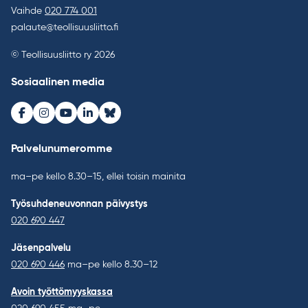
Vaihde
020 774 001
palaute@teollisuusliitto.fi
© Teollisuusliitto ry 2026
Sosiaalinen media
Facebook
Instagram
Youtube
LinkedIn
Bluesky
Palvelunumeromme
ma–pe kello 8.30–15, ellei toisin mainita
Työsuhdeneuvonnan päivystys
020 690 447
Jäsenpalvelu
020 690 446
ma–pe kello 8.30–12
Avoin työttömyyskassa