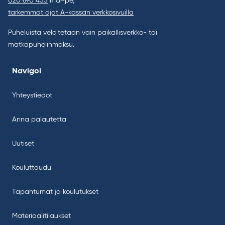
020 690 455
ma–pe,
tarkemmat ajat A-kassan verkkosivuilla
Puheluista veloitetaan vain paikallisverkko- tai
matkapuhelinmaksu.
Navigoi
Yhteystiedot
Anna palautetta
Uutiset
Kouluttaudu
Tapahtumat ja koulutukset
Materiaalitilaukset