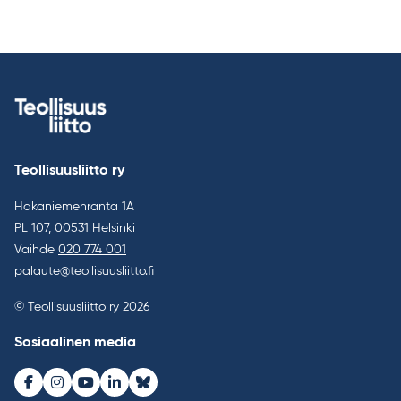
Teollisuusliitto ry
Hakaniemenranta 1A
PL 107, 00531 Helsinki
Vaihde
020 774 001
palaute@teollisuusliitto.fi
© Teollisuusliitto ry 2026
Sosiaalinen media
Facebook
Instagram
Youtube
LinkedIn
Bluesky