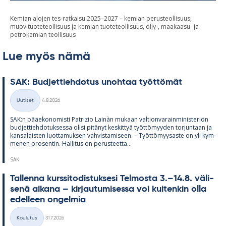
Kemian alojen tes-ratkaisu 2025–2027 – kemian perusteollisuus,
muovituoteteollisuus ja kemian tuoteteollisuus, öljy-, maakaasu- ja
petrokemian teollisuus
Lue myös nämä
SAK: Bud­jet­tieh­do­tus unoh­taa työt­tö­mät
Kirjoitettu
Uutiset
4.8.2026
Kategoriat
SAK:n pää­e­ko­no­misti Pat­rizio Lainàn mu­kaan val­tion­va­rain­mi­nis­te­riön
bud­jet­tieh­do­tuk­sessa olisi pi­tä­nyt kes­kit­tyä työt­tö­myy­den tor­jun­taan ja
kan­sa­lais­ten luot­ta­muk­sen vah­vis­ta­mi­seen. – Työt­tö­myy­saste on yli kym­
me­nen pro­sen­tin. Hal­li­tus on pe­rus­teetta...
SAK
Tal­lenna kurs­si­to­dis­tuk­sesi Tel­mosta 3.–14.8. vä­li­
senä ai­kana – kir­jau­tu­mi­sessa voi kui­ten­kin olla
edel­leen on­gel­mia
Kirjoitettu
Koulutus
31.7.2026
Kategoriat