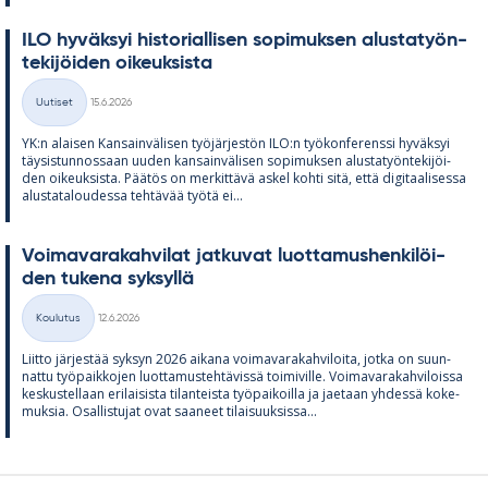
ILO hy­väk­syi his­to­rial­li­sen so­pi­muk­sen alus­ta­työn­
te­ki­jöi­den oi­keuk­sista
Kirjoitettu
Uutiset
15.6.2026
Kategoriat
YK:n alai­sen Kan­sain­vä­li­sen työ­jär­jes­tön ILO:n työ­kon­fe­renssi hy­väk­syi
täy­sis­tun­nos­saan uu­den kan­sain­vä­li­sen so­pi­muk­sen alus­ta­työn­te­ki­jöi­
den oi­keuk­sista. Pää­tös on mer­kit­tävä as­kel kohti sitä, että di­gi­taa­li­sessa
alus­ta­ta­lou­dessa teh­tä­vää työtä ei...
Voi­ma­va­ra­kah­vi­lat jat­ku­vat luot­ta­mus­hen­ki­löi­
den tu­kena syk­syllä
Kirjoitettu
Koulutus
12.6.2026
Kategoriat
Liitto jär­jes­tää syk­syn 2026 ai­kana voi­ma­va­ra­kah­vi­loita, jotka on suun­
nattu työ­paik­ko­jen luot­ta­mus­teh­tä­vissä toi­mi­ville. Voi­ma­va­ra­kah­vi­loissa
kes­kus­tel­laan eri­lai­sista ti­lan­teista työ­pai­koilla ja jae­taan yh­dessä ko­ke­
muk­sia. Osal­lis­tu­jat ovat saa­neet ti­lai­suuk­sissa...