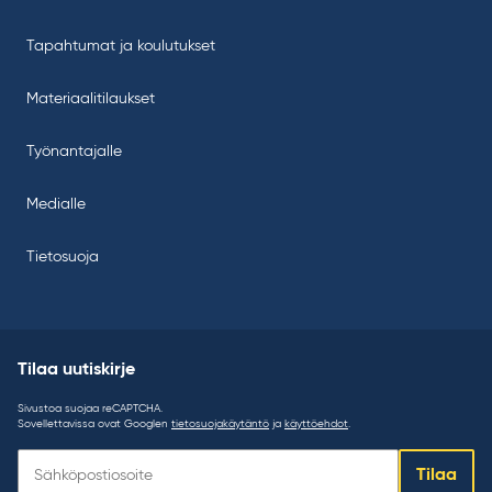
Tapahtumat ja koulutukset
Materiaalitilaukset
Työnantajalle
Medialle
Tietosuoja
Tilaa uutiskirje
Sivustoa suojaa reCAPTCHA.
Sovellettavissa ovat Googlen
tietosuojakäytäntö
ja
käyttöehdot
.
Tilaa
Tilaa
uutiskirje: