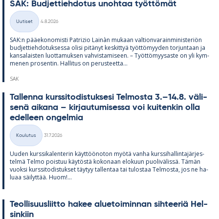
SAK: Bud­jet­tieh­do­tus unoh­taa työt­tö­mät
Kirjoitettu
Uutiset
4.8.2026
Kategoriat
SAK:n pää­e­ko­no­misti Pat­rizio Lainàn mu­kaan val­tion­va­rain­mi­nis­te­riön
bud­jet­tieh­do­tuk­sessa olisi pi­tä­nyt kes­kit­tyä työt­tö­myy­den tor­jun­taan ja
kan­sa­lais­ten luot­ta­muk­sen vah­vis­ta­mi­seen. – Työt­tö­myy­saste on yli kym­
me­nen pro­sen­tin. Hal­li­tus on pe­rus­teetta...
SAK
Tal­lenna kurs­si­to­dis­tuk­sesi Tel­mosta 3.–14.8. vä­li­
senä ai­kana – kir­jau­tu­mi­sessa voi kui­ten­kin olla
edel­leen on­gel­mia
Kirjoitettu
Koulutus
31.7.2026
Kategoriat
Uu­den kurs­si­ka­len­te­rin käyt­töö­no­ton myötä vanha kurs­si­hal­lin­ta­jär­jes­
telmä Telmo pois­tuu käy­töstä ko­ko­naan elo­kuun puo­li­vä­lissä. Tä­män
vuoksi kurs­si­to­dis­tuk­set täy­tyy tal­len­taa tai tu­los­taa Tel­mosta, jos ne ha­
luaa säi­lyt­tää. Huom!...
Teol­li­suus­liitto ha­kee alue­toi­min­nan sih­tee­riä Hel­
sin­kiin