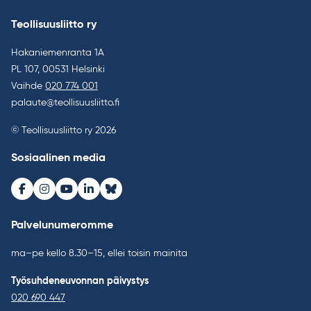
Teollisuusliitto ry
Hakaniemenranta 1A
PL 107, 00531 Helsinki
Vaihde
020 774 001
palaute@teollisuusliitto.fi
© Teollisuusliitto ry 2026
Sosiaalinen media
Facebook
Instagram
Youtube
LinkedIn
Bluesky
Palvelunumeromme
ma–pe kello 8.30–15, ellei toisin mainita
Työsuhdeneuvonnan päivystys
020 690 447