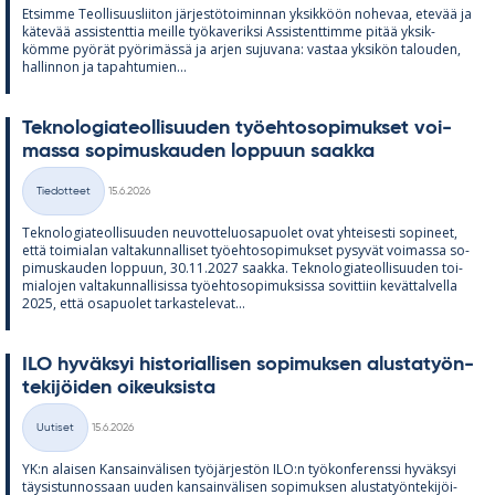
Et­simme Teol­li­suus­lii­ton jär­jes­tö­toi­min­nan yk­sik­köön no­he­vaa, ete­vää ja
kä­te­vää as­sis­tent­tia meille työ­ka­ve­riksi As­sis­tent­timme pi­tää yk­sik­
kömme pyö­rät pyö­ri­mässä ja ar­jen su­ju­vana: vas­taa yk­si­kön ta­lou­den,
hal­lin­non ja ta­pah­tu­mien...
Tek­no­lo­gia­teol­li­suu­den työ­eh­to­so­pi­muk­set voi­
massa so­pi­mus­kau­den lop­puun saakka
Kirjoitettu
Tiedotteet
15.6.2026
Kategoriat
Tek­no­lo­gia­teol­li­suu­den neu­vot­te­luos­a­puo­let ovat yh­tei­sesti so­pi­neet,
että toi­mia­lan val­ta­kun­nal­li­set työ­eh­to­so­pi­muk­set py­sy­vät voi­massa so­
pi­mus­kau­den lop­puun, 30.11.2027 saakka. Tek­no­lo­gia­teol­li­suu­den toi­
mia­lo­jen val­ta­kun­nal­li­sissa työ­eh­to­so­pi­muk­sissa so­vit­tiin ke­vät­tal­vella
2025, että os­a­puo­let tar­kas­te­le­vat...
ILO hy­väk­syi his­to­rial­li­sen so­pi­muk­sen alus­ta­työn­
te­ki­jöi­den oi­keuk­sista
Kirjoitettu
Uutiset
15.6.2026
Kategoriat
YK:n alai­sen Kan­sain­vä­li­sen työ­jär­jes­tön ILO:n työ­kon­fe­renssi hy­väk­syi
täy­sis­tun­nos­saan uu­den kan­sain­vä­li­sen so­pi­muk­sen alus­ta­työn­te­ki­jöi­