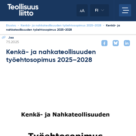
Skip
your
to
A
FI
A
content
clipboard.)
Etusivu
-
Kenkä- ja nahkateollisuuden työehtosopimus 2025–2028
-
Kenkä- ja
nahkateollisuuden työehtosopimus 2025–2028
Jaa
Kirjoitettu
7.5.2025
Kenkä- ja nahkateollisuuden
työehtosopimus 2025–2028