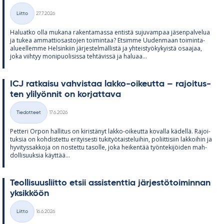
Kirjoitettu
Liitto
27.7.2026
Kategoriat
Ha­luatko olla mu­kana ra­ken­ta­massa en­tistä su­ju­vam­paa jä­sen­pal­ve­lua
ja tu­kea am­mat­tio­sas­to­jen toi­min­taa? Et­simme Uu­den­maan toi­minta-
alu­eel­lemme Hel­sin­kiin jär­jes­tel­mäl­listä ja yh­teis­työ­ky­kyistä osaa­jaa,
joka viih­tyy mo­ni­puo­li­sissa teh­tä­vissä ja ha­luaa...
ICJ rat­kaisu vah­vis­taa lakko-oi­keutta – ra­joi­tus­
ten yli­lyön­nit on kor­jat­tava
Kirjoitettu
Tiedotteet
17.6.2026
Kategoriat
Pet­teri Or­pon hal­li­tus on ki­ris­tä­nyt lakko-oi­keutta ko­valla kä­dellä. Ra­joi­
tuk­sia on koh­dis­tettu eri­tyi­sesti tu­ki­työ­tais­te­lui­hin, po­liit­ti­siin lak­koi­hin ja
hy­vi­tys­sak­koja on nos­tettu ta­solle, joka hei­ken­tää työn­te­ki­jöi­den mah­
dol­li­suuk­sia käyt­tää...
Teol­li­suus­liitto et­sii as­sis­tent­tia jär­jes­tö­toi­min­nan
yk­sik­köön
Kirjoitettu
Liitto
16.6.2026
Kategoriat