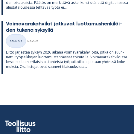
den oi­keuk­sista. Pää­tös on mer­kit­tävä as­kel kohti sitä, että di­gi­taa­li­sessa
alus­ta­ta­lou­dessa teh­tä­vää työtä ei...
Voi­ma­va­ra­kah­vi­lat jat­ku­vat luot­ta­mus­hen­ki­löi­
den tu­kena syk­syllä
Kirjoitettu
Koulutus
12.6.2026
Kategoriat
Liitto jär­jes­tää syk­syn 2026 ai­kana voi­ma­va­ra­kah­vi­loita, jotka on suun­
nattu työ­paik­ko­jen luot­ta­mus­teh­tä­vissä toi­mi­ville. Voi­ma­va­ra­kah­vi­loissa
kes­kus­tel­laan eri­lai­sista ti­lan­teista työ­pai­koilla ja jae­taan yh­dessä ko­ke­
muk­sia. Osal­lis­tu­jat ovat saa­neet ti­lai­suuk­sissa...