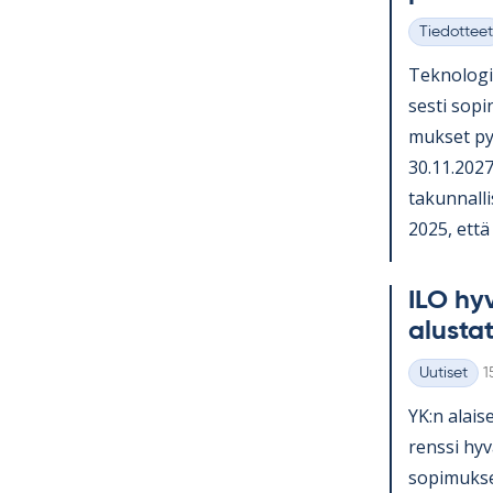
Tiedotteet
Kategoriat
Tek­no­lo­gi
sesti so­pi­
muk­set py
30.11.2027 
ta­kun­nal­li
2025, että o
ILO hy­v
alus­ta­
K
Uutiset
1
Kategoriat
YK:n alai­se
renssi hy­v
so­pi­muk­se