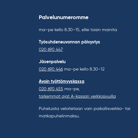
Palvelunumeromme
ma–pe kello 8.30–15, ellei toisin mainita
Työsuhdeneuvonnan päivystys
020 690 447
Jäsenpalvelu
020 690 446
ma–pe kello 8.30–12
Avoin työttömyyskassa
020 690 455
ma–pe,
tarkemmat ajat A-kassan verkkosivuilla
Puheluista veloitetaan vain paikallisverkko- tai
matkapuhelinmaksu.