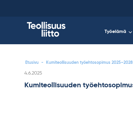
Skip
to
content
Työelämä
Etusivu
-
Kumiteollisuuden työehtosopimus 2025–2028
Kirjoitettu
4.6.2025
Kumiteollisuuden työehtosopim