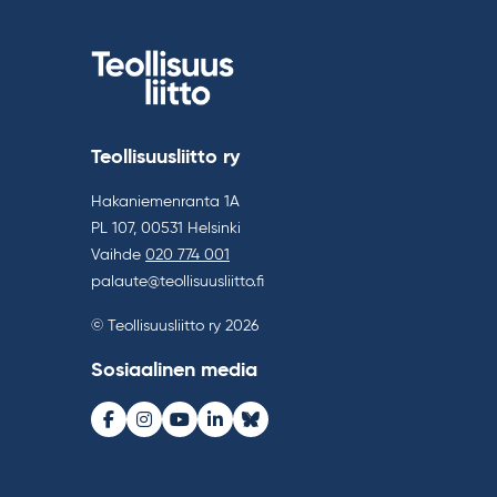
Teollisuusliitto ry
Hakaniemenranta 1A
PL 107, 00531 Helsinki
Vaihde
020 774 001
palaute@teollisuusliitto.fi
© Teollisuusliitto ry 2026
Sosiaalinen media
Facebook
Instagram
Youtube
LinkedIn
Bluesky