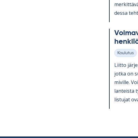
mer­kit­tävä
dessa teh­t
Voi­ma­v
hen­ki­l
Koulutus
Kategoriat
Liitto jär­j
jotka on su
mi­ville. Voi
lan­teista 
lis­tu­jat ov