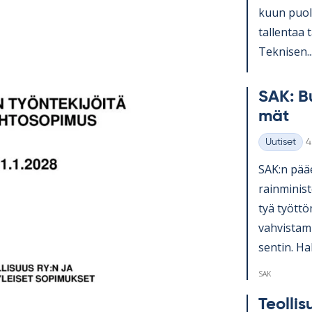
kuun puo­li
tal­len­taa 
Tek­ni­sen..
SAK: Bu
mät
K
Uutiset
4
Kategoriat
SAK:n pää­e
rain­mi­nis­
tyä työt­tö
vah­vis­ta­
sen­tin. Hal
SAK
Teol­li­