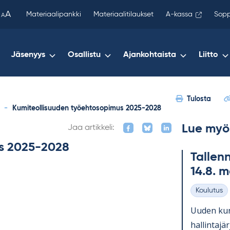
been
A
Materiaalipankki
Materiaalitilaukset
A-kassa
Sopp
A
copied
to
your
Jäsenyys
Osallistu
Ajankohtaista
Liitto
clipboard.)
Tulosta
-
Kumiteollisuuden työehtosopimus 2025-2028
Lue myö
Jaa artikkeli:
us 2025-2028
Tal­lenn
14.8. 
Koulutus
Kategoriat
Uu­den kurs
hal­lin­ta­