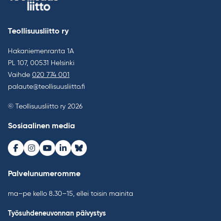
Teollisuusliitto ry
Hakaniemenranta 1A
PL 107, 00531 Helsinki
Vaihde
020 774 001
palaute@teollisuusliitto.fi
© Teollisuusliitto ry 2026
Sosiaalinen media
Facebook
Instagram
Youtube
LinkedIn
Bluesky
Palvelunumeromme
ma–pe kello 8.30–15, ellei toisin mainita
Työsuhdeneuvonnan päivystys