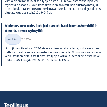
YK:n alai­sen Kan­sain­vä­li­sen työ­jär­jes­tön ILO:n työ­kon­fe­renssi hy­väk­syi
täy­sis­tun­nos­saan uu­den kan­sain­vä­li­sen so­pi­muk­sen alus­ta­työn­te­ki­jöi­
den oi­keuk­sista. Pää­tös on mer­kit­tävä as­kel kohti sitä, että di­gi­taa­li­sessa
alus­ta­ta­lou­dessa teh­tä­vää työtä ei...
Voi­ma­va­ra­kah­vi­lat jat­ku­vat luot­ta­mus­hen­ki­löi­
den tu­kena syk­syllä
Kirjoitettu
Koulutus
12.6.2026
Kategoriat
Liitto jär­jes­tää syk­syn 2026 ai­kana voi­ma­va­ra­kah­vi­loita, jotka on suun­
nattu työ­paik­ko­jen luot­ta­mus­teh­tä­vissä toi­mi­ville. Voi­ma­va­ra­kah­vi­loissa
kes­kus­tel­laan eri­lai­sista ti­lan­teista työ­pai­koilla ja jae­taan yh­dessä ko­ke­
muk­sia. Osal­lis­tu­jat ovat saa­neet ti­lai­suuk­sissa...