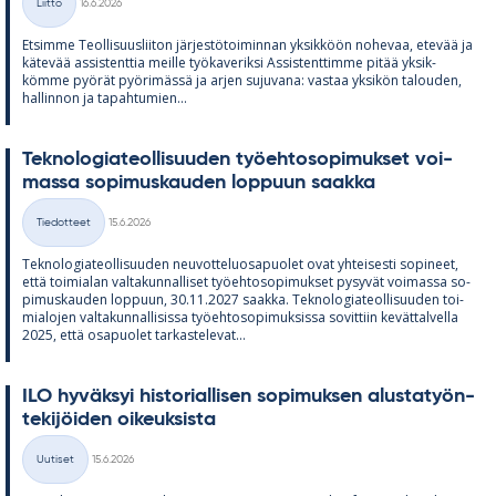
Liitto
16.6.2026
Kategoriat
Et­simme Teol­li­suus­lii­ton jär­jes­tö­toi­min­nan yk­sik­köön no­he­vaa, ete­vää ja
kä­te­vää as­sis­tent­tia meille työ­ka­ve­riksi As­sis­tent­timme pi­tää yk­sik­
kömme pyö­rät pyö­ri­mässä ja ar­jen su­ju­vana: vas­taa yk­si­kön ta­lou­den,
hal­lin­non ja ta­pah­tu­mien...
Tek­no­lo­gia­teol­li­suu­den työ­eh­to­so­pi­muk­set voi­
massa so­pi­mus­kau­den lop­puun saakka
Kirjoitettu
Tiedotteet
15.6.2026
Kategoriat
Tek­no­lo­gia­teol­li­suu­den neu­vot­te­luos­a­puo­let ovat yh­tei­sesti so­pi­neet,
että toi­mia­lan val­ta­kun­nal­li­set työ­eh­to­so­pi­muk­set py­sy­vät voi­massa so­
pi­mus­kau­den lop­puun, 30.11.2027 saakka. Tek­no­lo­gia­teol­li­suu­den toi­
mia­lo­jen val­ta­kun­nal­li­sissa työ­eh­to­so­pi­muk­sissa so­vit­tiin ke­vät­tal­vella
2025, että os­a­puo­let tar­kas­te­le­vat...
ILO hy­väk­syi his­to­rial­li­sen so­pi­muk­sen alus­ta­työn­
te­ki­jöi­den oi­keuk­sista
Kirjoitettu
Uutiset
15.6.2026
Kategoriat