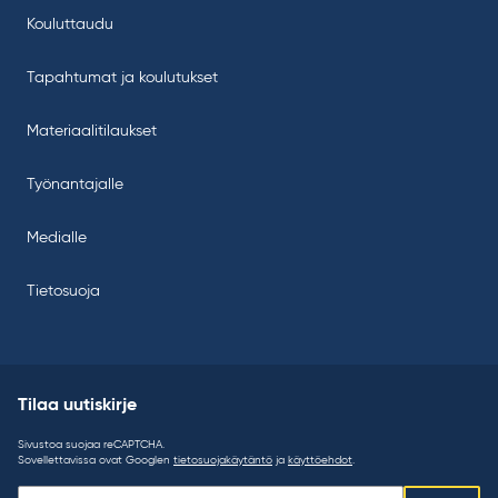
Kouluttaudu
Tapahtumat ja koulutukset
Materiaalitilaukset
Työnantajalle
Medialle
Tietosuoja
Tilaa uutiskirje
Sivustoa suojaa reCAPTCHA.
Sovellettavissa ovat Googlen
tietosuojakäytäntö
ja
käyttöehdot
.
Tilaa