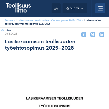
Skip
your
to
A
Suomi
A
content
clipboard.)
Etusivu
-
Lasikeraamisen teollisuuden työehtosopimus 2025–2028
-
Lasikeraamisen
teollisuuden työehtosopimus 2025–2028
Jaa
Kirjoitettu
26.5.2025
Lasikeraamisen teollisuuden
työehtosopimus 2025–2028