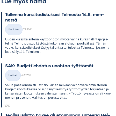
Lue myös nämä
Tal­lenna kurs­si­to­dis­tuk­sesi Tel­mosta 14.8. men­
nessä
Kirjoitettu
Koulutus
7.8.2026
Kategoriat
Uu­den kurs­si­ka­len­te­rin käyt­töö­no­ton myötä vanha kurs­si­hal­lin­ta­jär­jes­
telmä Telmo pois­tuu käy­töstä ko­ko­naan elo­kuun puo­li­vä­lissä. Tä­män
vuoksi kurs­si­to­dis­tuk­set täy­tyy tal­len­taa tai tu­los­taa Tel­mosta, jos ne ha­
luaa säi­lyt­tää. Tek­ni­sen...
SAK: Bud­jet­tieh­do­tus unoh­taa työt­tö­mät
Kirjoitettu
Uutiset
4.8.2026
Kategoriat
SAK:n pää­e­ko­no­misti Pat­rizio Lainàn mu­kaan val­tion­va­rain­mi­nis­te­riön
bud­jet­tieh­do­tuk­sessa olisi pi­tä­nyt kes­kit­tyä työt­tö­myy­den tor­jun­taan ja
kan­sa­lais­ten luot­ta­muk­sen vah­vis­ta­mi­seen. – Työt­tö­myy­saste on yli kym­
me­nen pro­sen­tin. Hal­li­tus on pe­rus­teetta...
SAK
Teol­li­suus­liitto ha­kee alue­toi­min­nan sih­tee­riä Hel­