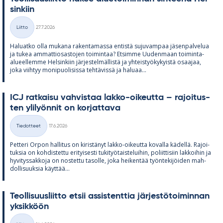
sin­kiin
Kirjoitettu
Liitto
27.7.2026
Kategoriat
Ha­luatko olla mu­kana ra­ken­ta­massa en­tistä su­ju­vam­paa jä­sen­pal­ve­lua
ja tu­kea am­mat­tio­sas­to­jen toi­min­taa? Et­simme Uu­den­maan toi­minta-
alu­eel­lemme Hel­sin­kiin jär­jes­tel­mäl­listä ja yh­teis­työ­ky­kyistä osaa­jaa,
joka viih­tyy mo­ni­puo­li­sissa teh­tä­vissä ja ha­luaa...
ICJ rat­kaisu vah­vis­taa lakko-oi­keutta – ra­joi­tus­
ten yli­lyön­nit on kor­jat­tava
Kirjoitettu
Tiedotteet
17.6.2026
Kategoriat
Pet­teri Or­pon hal­li­tus on ki­ris­tä­nyt lakko-oi­keutta ko­valla kä­dellä. Ra­joi­
tuk­sia on koh­dis­tettu eri­tyi­sesti tu­ki­työ­tais­te­lui­hin, po­liit­ti­siin lak­koi­hin ja
hy­vi­tys­sak­koja on nos­tettu ta­solle, joka hei­ken­tää työn­te­ki­jöi­den mah­
dol­li­suuk­sia käyt­tää...
Teol­li­suus­liitto et­sii as­sis­tent­tia jär­jes­tö­toi­min­nan
yk­sik­köön
Kirjoitettu