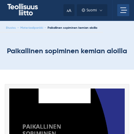
Skip
your
to
A
Suomi
A
content
clipboard.)
Etusivu
-
Materiaalipankki
-
Paikallinen sopiminen kemian aloilla
Paikallinen sopiminen kemian aloilla