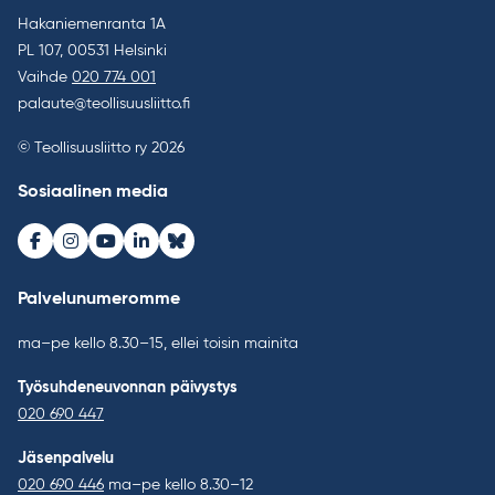
Hakaniemenranta 1A
PL 107, 00531 Helsinki
Vaihde
020 774 001
palaute@teollisuusliitto.fi
© Teollisuusliitto ry 2026
Sosiaalinen media
Facebook
Instagram
Youtube
LinkedIn
Bluesky
Palvelunumeromme
ma–pe kello 8.30–15, ellei toisin mainita
Työsuhdeneuvonnan päivystys
020 690 447
Jäsenpalvelu
020 690 446
ma–pe kello 8.30–12