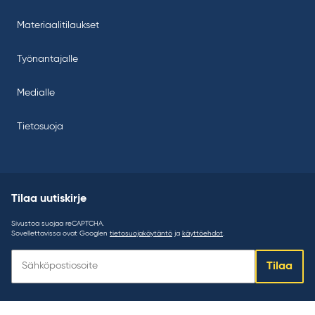
Materiaalitilaukset
Työnantajalle
Medialle
Tietosuoja
Tilaa uutiskirje
Sivustoa suojaa reCAPTCHA.
Sovellettavissa ovat Googlen
tietosuojakäytäntö
ja
käyttöehdot
.
Tilaa
Tilaa
uutiskirje: