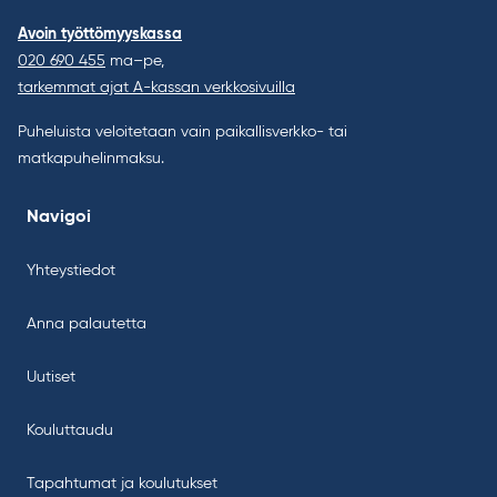
Avoin työttömyyskassa
020 690 455
ma–pe,
tarkemmat ajat A-kassan verkkosivuilla
Puheluista veloitetaan vain paikallisverkko- tai
matkapuhelinmaksu.
Navigoi
Yhteystiedot
Anna palautetta
Uutiset
Kouluttaudu
Tapahtumat ja koulutukset