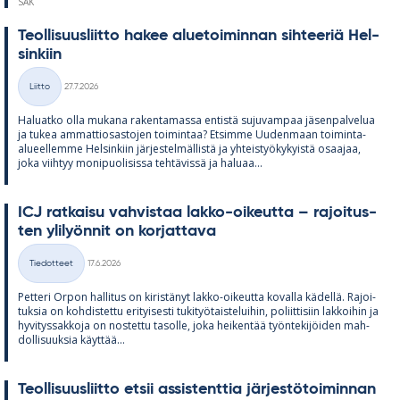
SAK
Teol­li­suus­liitto ha­kee alue­toi­min­nan sih­tee­riä Hel­
sin­kiin
Kirjoitettu
Liitto
27.7.2026
Kategoriat
Ha­luatko olla mu­kana ra­ken­ta­massa en­tistä su­ju­vam­paa jä­sen­pal­ve­lua
ja tu­kea am­mat­tio­sas­to­jen toi­min­taa? Et­simme Uu­den­maan toi­minta-
alu­eel­lemme Hel­sin­kiin jär­jes­tel­mäl­listä ja yh­teis­työ­ky­kyistä osaa­jaa,
joka viih­tyy mo­ni­puo­li­sissa teh­tä­vissä ja ha­luaa...
ICJ rat­kaisu vah­vis­taa lakko-oi­keutta – ra­joi­tus­
ten yli­lyön­nit on kor­jat­tava
Kirjoitettu
Tiedotteet
17.6.2026
Kategoriat
Pet­teri Or­pon hal­li­tus on ki­ris­tä­nyt lakko-oi­keutta ko­valla kä­dellä. Ra­joi­
tuk­sia on koh­dis­tettu eri­tyi­sesti tu­ki­työ­tais­te­lui­hin, po­liit­ti­siin lak­koi­hin ja
hy­vi­tys­sak­koja on nos­tettu ta­solle, joka hei­ken­tää työn­te­ki­jöi­den mah­
dol­li­suuk­sia käyt­tää...
Teol­li­suus­liitto et­sii as­sis­tent­tia jär­jes­tö­toi­min­nan