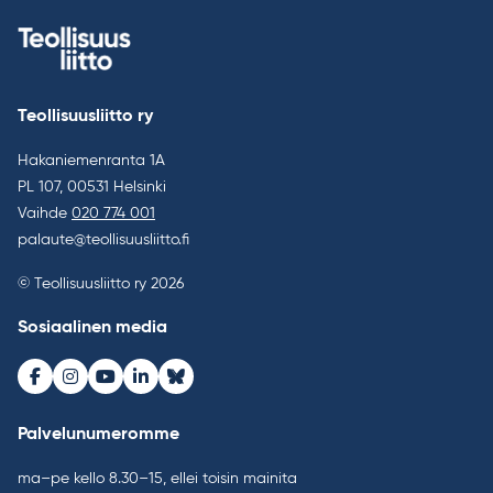
Teollisuusliitto ry
Hakaniemenranta 1A
PL 107, 00531 Helsinki
Vaihde
020 774 001
palaute@teollisuusliitto.fi
© Teollisuusliitto ry 2026
Sosiaalinen media
Facebook
Instagram
Youtube
LinkedIn
Bluesky
Palvelunumeromme
ma–pe kello 8.30–15, ellei toisin mainita