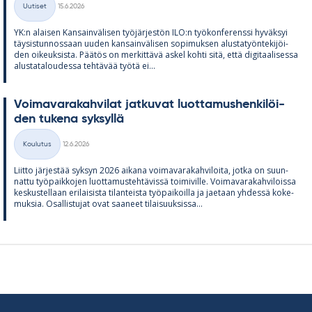
Uutiset
15.6.2026
Kategoriat
YK:n alai­sen Kan­sain­vä­li­sen työ­jär­jes­tön ILO:n työ­kon­fe­renssi hy­väk­syi
täy­sis­tun­nos­saan uu­den kan­sain­vä­li­sen so­pi­muk­sen alus­ta­työn­te­ki­jöi­
den oi­keuk­sista. Pää­tös on mer­kit­tävä as­kel kohti sitä, että di­gi­taa­li­sessa
alus­ta­ta­lou­dessa teh­tä­vää työtä ei...
Voi­ma­va­ra­kah­vi­lat jat­ku­vat luot­ta­mus­hen­ki­löi­
den tu­kena syk­syllä
Kirjoitettu
Koulutus
12.6.2026
Kategoriat
Liitto jär­jes­tää syk­syn 2026 ai­kana voi­ma­va­ra­kah­vi­loita, jotka on suun­
nattu työ­paik­ko­jen luot­ta­mus­teh­tä­vissä toi­mi­ville. Voi­ma­va­ra­kah­vi­loissa
kes­kus­tel­laan eri­lai­sista ti­lan­teista työ­pai­koilla ja jae­taan yh­dessä ko­ke­
muk­sia. Osal­lis­tu­jat ovat saa­neet ti­lai­suuk­sissa...