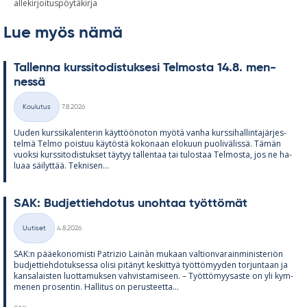
allekirjoituspöytäkirja
Lue myös nämä
Tal­lenna kurs­si­to­dis­tuk­sesi Tel­mosta 14.8. men­
nessä
Kirjoitettu
Koulutus
7.8.2026
Kategoriat
Uu­den kurs­si­ka­len­te­rin käyt­töö­no­ton myötä vanha kurs­si­hal­lin­ta­jär­jes­
telmä Telmo pois­tuu käy­töstä ko­ko­naan elo­kuun puo­li­vä­lissä. Tä­män
vuoksi kurs­si­to­dis­tuk­set täy­tyy tal­len­taa tai tu­los­taa Tel­mosta, jos ne ha­
luaa säi­lyt­tää. Tek­ni­sen...
SAK: Bud­jet­tieh­do­tus unoh­taa työt­tö­mät
Kirjoitettu
Uutiset
4.8.2026
Kategoriat
SAK:n pää­e­ko­no­misti Pat­rizio Lainàn mu­kaan val­tion­va­rain­mi­nis­te­riön
bud­jet­tieh­do­tuk­sessa olisi pi­tä­nyt kes­kit­tyä työt­tö­myy­den tor­jun­taan ja
kan­sa­lais­ten luot­ta­muk­sen vah­vis­ta­mi­seen. – Työt­tö­myy­saste on yli kym­
me­nen pro­sen­tin. Hal­li­tus on pe­rus­teetta...