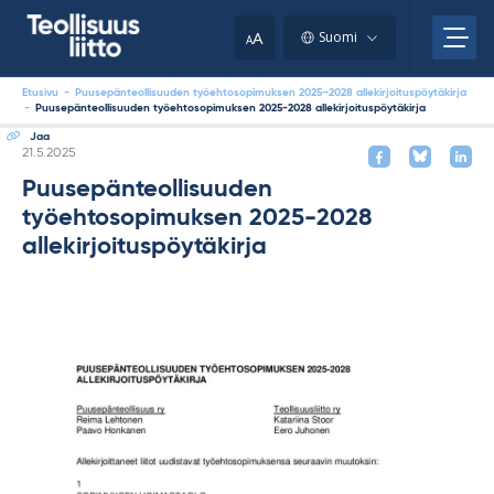
Skip
your
to
A
Suomi
A
content
clipboard.)
Etusivu
-
Puusepänteollisuuden työehtosopimuksen 2025–2028 allekirjoituspöytäkirja
-
Puusepänteollisuuden työehtosopimuksen 2025-2028 allekirjoituspöytäkirja
Jaa
Kirjoitettu
21.5.2025
Puusepänteollisuuden
työehtosopimuksen 2025-2028
allekirjoituspöytäkirja