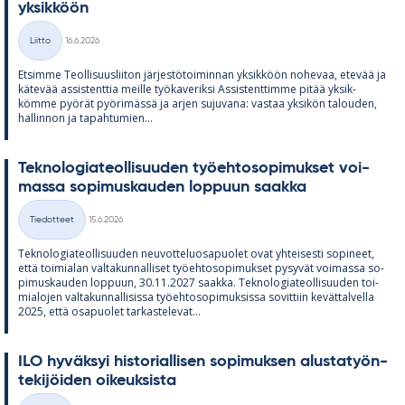
yk­sik­köön
Kirjoitettu
Liitto
16.6.2026
Kategoriat
Et­simme Teol­li­suus­lii­ton jär­jes­tö­toi­min­nan yk­sik­köön no­he­vaa, ete­vää ja
kä­te­vää as­sis­tent­tia meille työ­ka­ve­riksi As­sis­tent­timme pi­tää yk­sik­
kömme pyö­rät pyö­ri­mässä ja ar­jen su­ju­vana: vas­taa yk­si­kön ta­lou­den,
hal­lin­non ja ta­pah­tu­mien...
Tek­no­lo­gia­teol­li­suu­den työ­eh­to­so­pi­muk­set voi­
massa so­pi­mus­kau­den lop­puun saakka
Kirjoitettu
Tiedotteet
15.6.2026
Kategoriat
Tek­no­lo­gia­teol­li­suu­den neu­vot­te­luos­a­puo­let ovat yh­tei­sesti so­pi­neet,
että toi­mia­lan val­ta­kun­nal­li­set työ­eh­to­so­pi­muk­set py­sy­vät voi­massa so­
pi­mus­kau­den lop­puun, 30.11.2027 saakka. Tek­no­lo­gia­teol­li­suu­den toi­
mia­lo­jen val­ta­kun­nal­li­sissa työ­eh­to­so­pi­muk­sissa so­vit­tiin ke­vät­tal­vella
2025, että os­a­puo­let tar­kas­te­le­vat...
ILO hy­väk­syi his­to­rial­li­sen so­pi­muk­sen alus­ta­työn­
te­ki­jöi­den oi­keuk­sista
Kirjoitettu