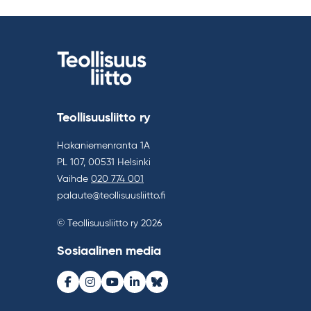
Teollisuusliitto ry
Hakaniemenranta 1A
PL 107, 00531 Helsinki
Vaihde
020 774 001
palaute@teollisuusliitto.fi
© Teollisuusliitto ry 2026
Sosiaalinen media
Facebook
Instagram
Youtube
LinkedIn
Bluesky