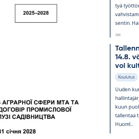
tyä työt­tö
vah­vis­ta­
sen­tin. Hal
SAK
Tal­lenn
14.8. vä
voi kui
Koulutus
Kategoriat
Uu­den kurs
hal­lin­ta­
kuun puo­li
tal­len­taa 
Huom!...