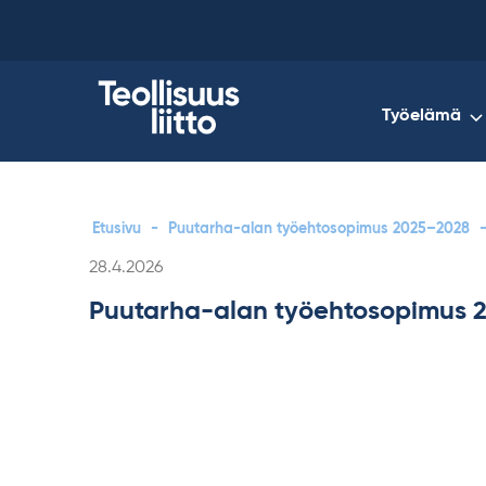
Skip
to
content
Työelämä
Etusivu
-
Puutarha-alan työehtosopimus 2025–2028
Kirjoitettu
28.4.2026
Puutarha-alan työehtosopimus 