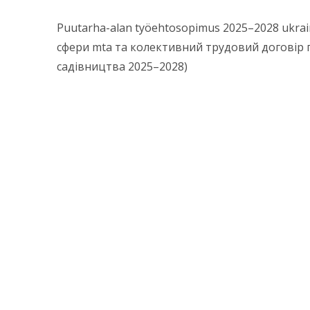
Puutarha-alan työehtosopimus 2025–2028 ukra
сфери mta та колективний трудовий договір п
садівництва 2025–2028)