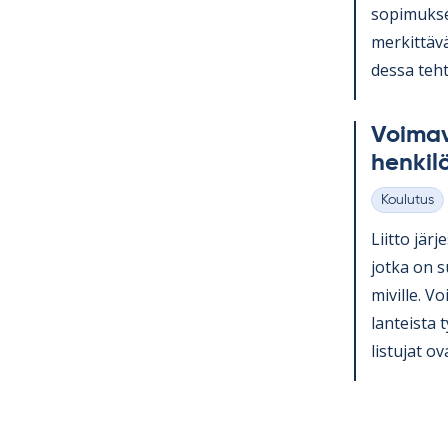
so­pi­muk­se
mer­kit­tävä
dessa teh­t
Voi­ma­v
hen­ki­l
Koulutus
Kategoriat
Liitto jär­j
jotka on su
mi­ville. Voi
lan­teista 
lis­tu­jat ov