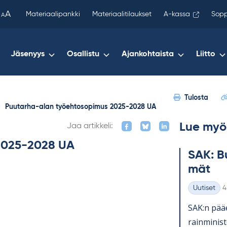
been
A
Materiaalipankki
Materiaalitilaukset
A-kassa
Sopp
A
copied
to
your
Jäsenyys
Osallistu
Ajankohtaista
Liitto
clipboard.)
Tulosta
-
Puutarha-alan työehtosopimus 2025-2028 UA
Lue myö
Jaa artikkeli:
2025-2028 UA
SAK: Bu
mät
K
Uutiset
4
Kategoriat
SAK:n pää­e
rain­mi­nis­