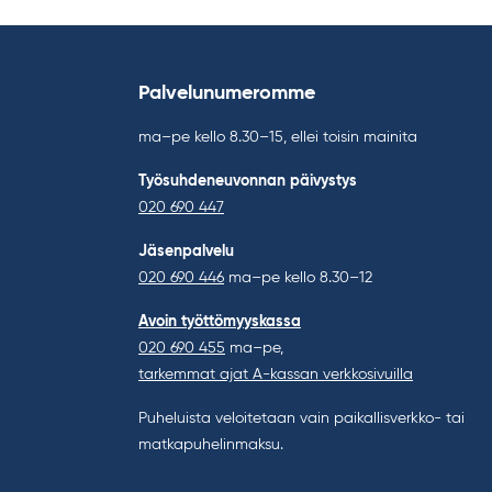
Palvelunumeromme
ma–pe kello 8.30–15, ellei toisin mainita
Työsuhdeneuvonnan päivystys
020 690 447
Jäsenpalvelu
020 690 446
ma–pe kello 8.30–12
Avoin työttömyyskassa
020 690 455
ma–pe,
tarkemmat ajat A-kassan verkkosivuilla
Puheluista veloitetaan vain paikallisverkko- tai
matkapuhelinmaksu.