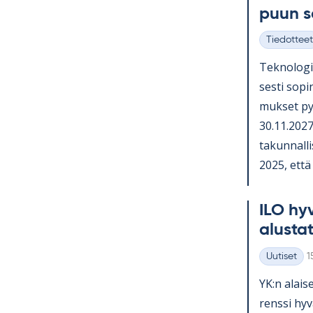
puun 
Tiedotteet
Kategoriat
Tek­no­lo­gi
sesti so­pi­
muk­set py
30.11.2027 
ta­kun­nal­li
2025, että o
ILO hy­v
alus­ta­
K
Uutiset
1
Kategoriat
YK:n alai­se
renssi hy­v