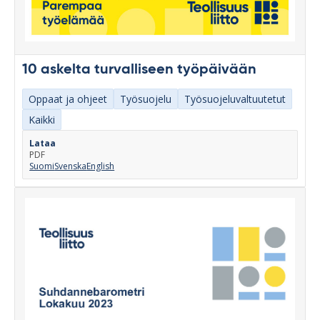
10 askelta turvalliseen työpäivään
Oppaat ja ohjeet
Työsuojelu
Työsuojeluvaltuutetut
Kaikki
Lataa
PDF
Suomi
Svenska
English