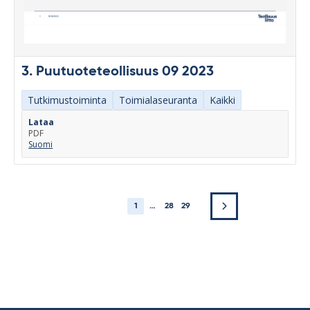
3. Puutuoteteollisuus 09 2023
Tutkimustoiminta
Toimialaseuranta
Kaikki
Lataa
PDF
Suomi
1
…
28
29