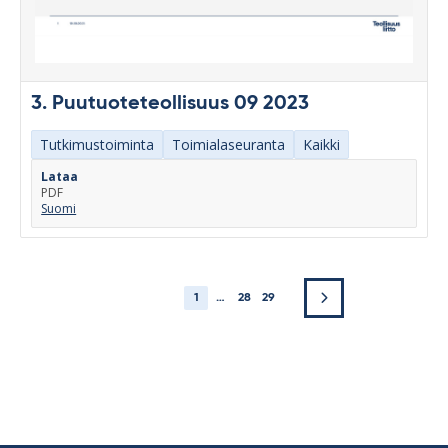
3. Puutuoteteollisuus 09 2023
Tutkimustoiminta
Toimialaseuranta
Kaikki
Lataa
PDF
Suomi
1
…
28
29