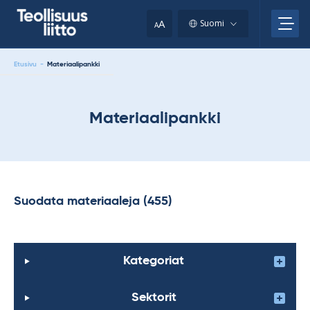
Skip
your
to
A
Suomi
A
content
clipboard.)
Etusivu
-
Materiaalipankki
Materiaalipankki
Suodata materiaaleja (455)
Kategoriat
Sektorit