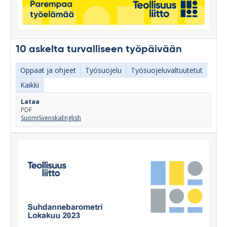
10 askelta turvalliseen työpäivään
Oppaat ja ohjeet
Työsuojelu
Työsuojeluvaltuutetut
Kaikki
Lataa
PDF
Suomi
Svenska
English