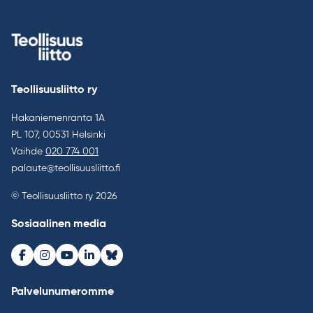
Teollisuusliitto ry
Hakaniemenranta 1A
PL 107, 00531 Helsinki
Vaihde
020 774 001
palaute@teollisuusliitto.fi
© Teollisuusliitto ry 2026
Sosiaalinen media
Facebook
Instagram
Youtube
LinkedIn
Bluesky
Palvelunumeromme