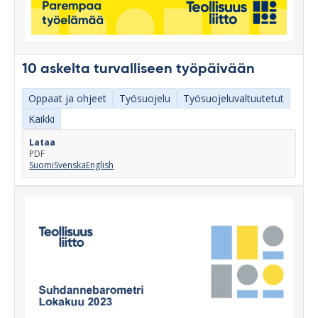
10 askelta turvalliseen työpäivään
Oppaat ja ohjeet
Työsuojelu
Työsuojeluvaltuutetut
Kaikki
Lataa
PDF
Suomi
Svenska
English