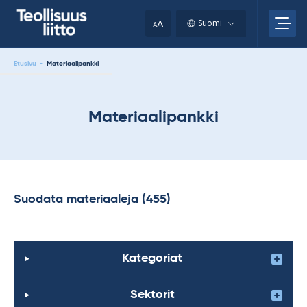
Skip
your
to
A
Suomi
A
content
clipboard.)
Etusivu
-
Materiaalipankki
Materiaalipankki
Suodata materiaaleja (455)
Kategoriat
Sektorit