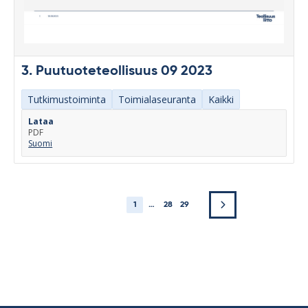
3. Puutuoteteollisuus 09 2023
Tutkimustoiminta
Toimialaseuranta
Kaikki
Lataa
PDF
Suomi
1
…
28
29