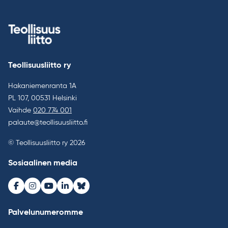
Teollisuusliitto ry
Hakaniemenranta 1A
PL 107, 00531 Helsinki
Vaihde
020 774 001
palaute@teollisuusliitto.fi
© Teollisuusliitto ry 2026
Sosiaalinen media
Facebook
Instagram
Youtube
LinkedIn
Bluesky
Palvelunumeromme