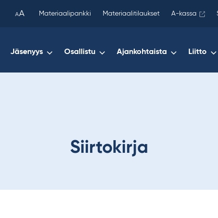
been
A
Materiaalipankki
Materiaalitilaukset
A-kassa
A
copied
to
your
Jäsenyys
Osallistu
Ajankohtaista
Liitto
clipboard.)
Siirtokirja