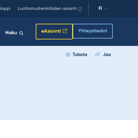
Soppi
Luottamushenkilöiden asiointi
FI
Yhteystiedot
eAsiointi
Haku
Tulosta
Jaa