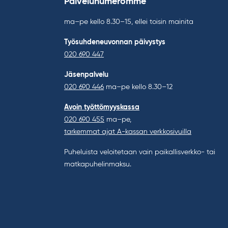
Palvelunumeromme
ma–pe kello 8.30–15, ellei toisin mainita
Työsuhdeneuvonnan päivystys
020 690 447
Jäsenpalvelu
020 690 446
ma–pe kello 8.30–12
Avoin työttömyyskassa
020 690 455
ma–pe,
tarkemmat ajat A-kassan verkkosivuilla
Puheluista veloitetaan vain paikallisverkko- tai
matkapuhelinmaksu.