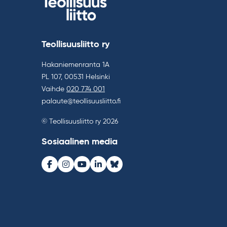
Teollisuusliitto ry
Hakaniemenranta 1A
PL 107, 00531 Helsinki
Vaihde
020 774 001
palaute@teollisuusliitto.fi
© Teollisuusliitto ry 2026
Sosiaalinen media
Facebook
Instagram
Youtube
LinkedIn
Bluesky