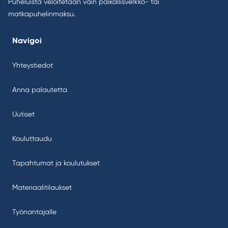
Puheluista veloitetaan vain paikallisverkko- tai
matkapuhelinmaksu.
Navigoi
Yhteystiedot
Anna palautetta
Uutiset
Kouluttaudu
Tapahtumat ja koulutukset
Materiaalitilaukset
Työnantajalle