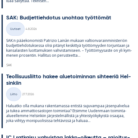
luaa säi­lyt­tää. Tek­ni­sen...
SAK: Bud­jet­tieh­do­tus unoh­taa työt­tö­mät
Kirjoitettu
Uutiset
4.8.2026
Kategoriat
SAK:n pää­e­ko­no­misti Pat­rizio Lainàn mu­kaan val­tion­va­rain­mi­nis­te­riön
bud­jet­tieh­do­tuk­sessa olisi pi­tä­nyt kes­kit­tyä työt­tö­myy­den tor­jun­taan ja
kan­sa­lais­ten luot­ta­muk­sen vah­vis­ta­mi­seen. – Työt­tö­myy­saste on yli kym­
me­nen pro­sen­tin. Hal­li­tus on pe­rus­teetta...
SAK
Teol­li­suus­liitto ha­kee alue­toi­min­nan sih­tee­riä Hel­
sin­kiin
Kirjoitettu
Liitto
27.7.2026
Kategoriat
Ha­luatko olla mu­kana ra­ken­ta­massa en­tistä su­ju­vam­paa jä­sen­pal­ve­lua
ja tu­kea am­mat­tio­sas­to­jen toi­min­taa? Et­simme Uu­den­maan toi­minta-
alu­eel­lemme Hel­sin­kiin jär­jes­tel­mäl­listä ja yh­teis­työ­ky­kyistä osaa­jaa,
joka viih­tyy mo­ni­puo­li­sissa teh­tä­vissä ja ha­luaa...
ICJ rat­kaisu vah­vis­taa lakko-oi­keutta – ra­joi­tus­