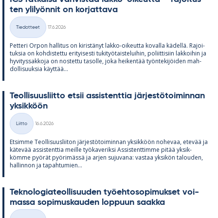
ten yli­lyön­nit on kor­jat­tava
Kirjoitettu
Tiedotteet
17.6.2026
Kategoriat
Pet­teri Or­pon hal­li­tus on ki­ris­tä­nyt lakko-oi­keutta ko­valla kä­dellä. Ra­joi­
tuk­sia on koh­dis­tettu eri­tyi­sesti tu­ki­työ­tais­te­lui­hin, po­liit­ti­siin lak­koi­hin ja
hy­vi­tys­sak­koja on nos­tettu ta­solle, joka hei­ken­tää työn­te­ki­jöi­den mah­
dol­li­suuk­sia käyt­tää...
Teol­li­suus­liitto et­sii as­sis­tent­tia jär­jes­tö­toi­min­nan
yk­sik­köön
Kirjoitettu
Liitto
16.6.2026
Kategoriat
Et­simme Teol­li­suus­lii­ton jär­jes­tö­toi­min­nan yk­sik­köön no­he­vaa, ete­vää ja
kä­te­vää as­sis­tent­tia meille työ­ka­ve­riksi As­sis­tent­timme pi­tää yk­sik­
kömme pyö­rät pyö­ri­mässä ja ar­jen su­ju­vana: vas­taa yk­si­kön ta­lou­den,
hal­lin­non ja ta­pah­tu­mien...
Tek­no­lo­gia­teol­li­suu­den työ­eh­to­so­pi­muk­set voi­
massa so­pi­mus­kau­den lop­puun saakka
Kirjoitettu