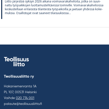
Liitto jär­jes­tää syk­syn 2026 ai­kana voi­ma­va­ra­kah­vi­loita, jotka on suun­
nattu työ­paik­ko­jen luot­ta­mus­teh­tä­vissä toi­mi­ville. Voi­ma­va­ra­kah­vi­loissa
kes­kus­tel­laan eri­lai­sista ti­lan­teista työ­pai­koilla ja jae­taan yh­dessä ko­ke­
muk­sia. Osal­lis­tu­jat ovat saa­neet ti­lai­suuk­sissa...
Teollisuusliitto ry
Hakaniemenranta 1A
PL 107, 00531 Helsinki
Vaihde
020 774 001
palaute@teollisuusliitto.fi