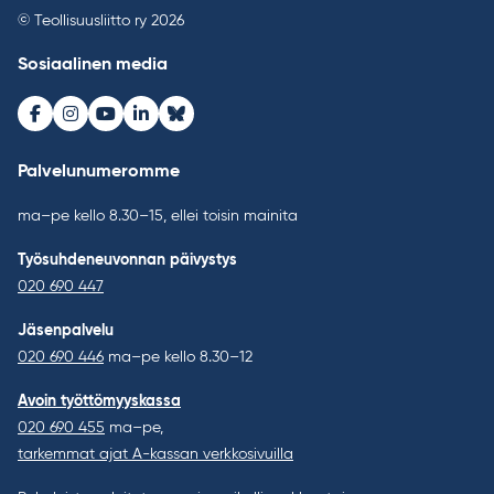
© Teollisuusliitto ry 2026
Sosiaalinen media
Facebook
Instagram
Youtube
LinkedIn
Bluesky
Palvelunumeromme
ma–pe kello 8.30–15, ellei toisin mainita
Työsuhdeneuvonnan päivystys
020 690 447
Jäsenpalvelu
020 690 446
ma–pe kello 8.30–12
Avoin työttömyyskassa
020 690 455
ma–pe,
tarkemmat ajat A-kassan verkkosivuilla