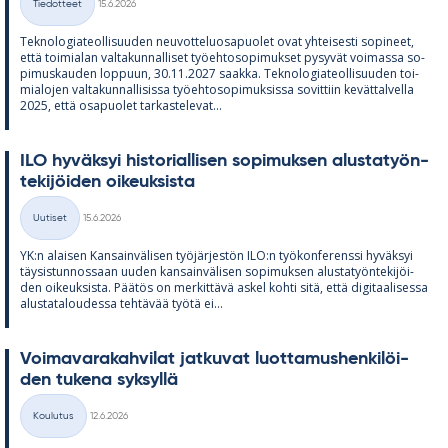
Tiedotteet
15.6.2026
Kategoriat
Tek­no­lo­gia­teol­li­suu­den neu­vot­te­luos­a­puo­let ovat yh­tei­sesti so­pi­neet,
että toi­mia­lan val­ta­kun­nal­li­set työ­eh­to­so­pi­muk­set py­sy­vät voi­massa so­
pi­mus­kau­den lop­puun, 30.11.2027 saakka. Tek­no­lo­gia­teol­li­suu­den toi­
mia­lo­jen val­ta­kun­nal­li­sissa työ­eh­to­so­pi­muk­sissa so­vit­tiin ke­vät­tal­vella
2025, että os­a­puo­let tar­kas­te­le­vat...
ILO hy­väk­syi his­to­rial­li­sen so­pi­muk­sen alus­ta­työn­
te­ki­jöi­den oi­keuk­sista
Kirjoitettu
Uutiset
15.6.2026
Kategoriat
YK:n alai­sen Kan­sain­vä­li­sen työ­jär­jes­tön ILO:n työ­kon­fe­renssi hy­väk­syi
täy­sis­tun­nos­saan uu­den kan­sain­vä­li­sen so­pi­muk­sen alus­ta­työn­te­ki­jöi­
den oi­keuk­sista. Pää­tös on mer­kit­tävä as­kel kohti sitä, että di­gi­taa­li­sessa
alus­ta­ta­lou­dessa teh­tä­vää työtä ei...
Voi­ma­va­ra­kah­vi­lat jat­ku­vat luot­ta­mus­hen­ki­löi­
den tu­kena syk­syllä
Kirjoitettu
Koulutus
12.6.2026
Kategoriat