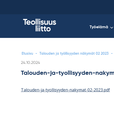
Skip
to
content
Työelämä
Etusivu
-
Talouden ja työllisyyden näkymät 02 2023
-
Kirjoitettu
24.10.2024
Talouden-ja-tyollisyyden-naky
Talouden-ja-tyollisyyden-nakymat-02-2023.pdf