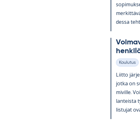
so­pi­muk­se
mer­kit­tävä
dessa teh­t
Voi­ma­v
hen­ki­l
Koulutus
Kategoriat
Liitto jär­j
jotka on su
mi­ville. Voi
lan­teista 
lis­tu­jat ov