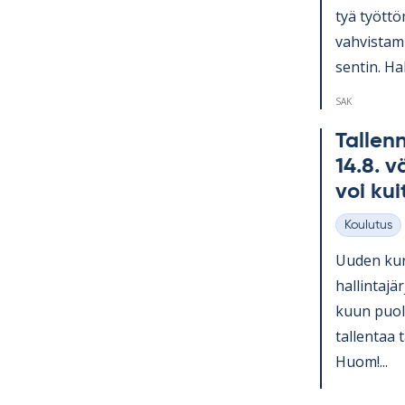
tyä työt­tö
vah­vis­ta­
sen­tin. Hal
SAK
Tal­lenn
14.8. vä
voi kui
Koulutus
Kategoriat
Uu­den kurs
hal­lin­ta­
kuun puo­li
tal­len­taa 
Huom!...