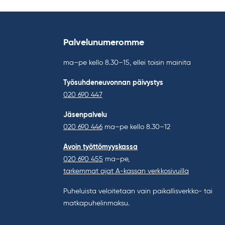
Palvelunumeromme
ma–pe kello 8.30–15, ellei toisin mainita
Työsuhdeneuvonnan päivystys
020 690 447
Jäsenpalvelu
020 690 446
ma–pe kello 8.30–12
Avoin työttömyyskassa
020 690 455
ma–pe,
tarkemmat ajat A-kassan verkkosivuilla
Puheluista veloitetaan vain paikallisverkko- tai
matkapuhelinmaksu.