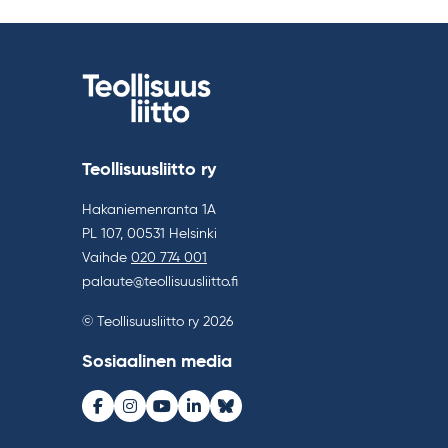
Teollisuusliitto ry
Hakaniemenranta 1A
PL 107, 00531 Helsinki
Vaihde
020 774 001
palaute@teollisuusliitto.fi
© Teollisuusliitto ry 2026
Sosiaalinen media
Facebook
Instagram
Youtube
LinkedIn
Bluesky