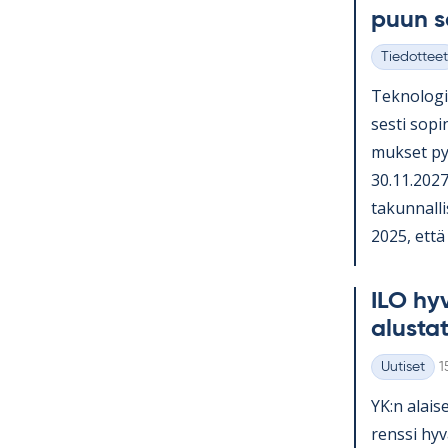
puun 
Tiedotteet
Kategoriat
Tek­no­lo­gi
sesti so­pi­
muk­set py
30.11.2027 
ta­kun­nal­li
2025, että o
ILO hy­v
alus­ta­
K
Uutiset
1
Kategoriat
YK:n alai­se
renssi hy­v