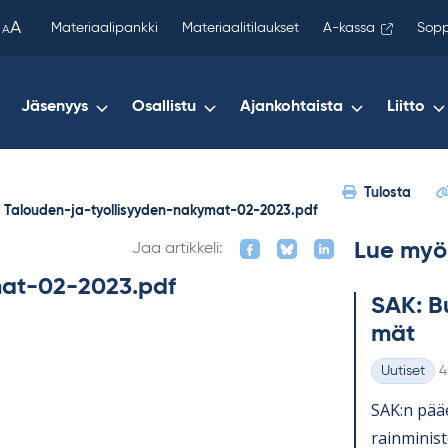
been
A
Materiaalipankki
Materiaalitilaukset
A-kassa
Sopp
A
copied
to
your
Jäsenyys
Osallistu
Ajankohtaista
Liitto
clipboard.)
Tulosta
Talouden-ja-tyollisyyden-nakymat-02-2023.pdf
Lue myö
Jaa artikkeli:
mat-02-2023.pdf
SAK: Bu
mät
K
Uutiset
4
Kategoriat
SAK:n pää­e
rain­mi­nis­