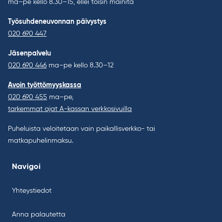
ma–pe kello 8.30–15, ellei toisin mainita
Työsuhdeneuvonnan päivystys
020 690 447
Jäsenpalvelu
020 690 446
ma–pe kello 8.30–12
Avoin työttömyyskassa
020 690 455
ma–pe,
tarkemmat ajat A-kassan verkkosivuilla
Puheluista veloitetaan vain paikallisverkko- tai
matkapuhelinmaksu.
Navigoi
Yhteystiedot
Anna palautetta