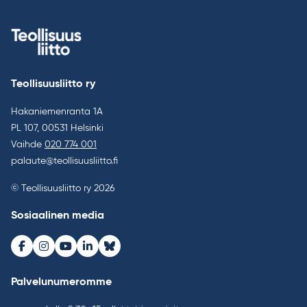
Teollisuusliitto ry
Hakaniemenranta 1A
PL 107, 00531 Helsinki
Vaihde
020 774 001
palaute@teollisuusliitto.fi
© Teollisuusliitto ry 2026
Sosiaalinen media
Facebook
Instagram
Youtube
LinkedIn
Bluesky
Palvelunumeromme