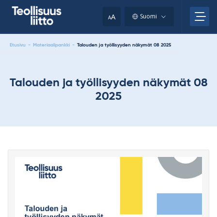
Skip
your
to
A
Suomi
A
content
clipboard.)
Etusivu
-
Materiaalipankki
-
Talouden ja työllisyyden näkymät 08 2025
Talouden ja työllisyyden näkymät 08
2025