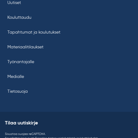
Uutiset
Kouluttaudu
Tapahtumat ja koulutukset
Materiaalitilaukset
Työnantajalle
Medialle
Tietosuoja
Tilaa uutiskirje
Sivustoa suojaa reCAPTCHA.