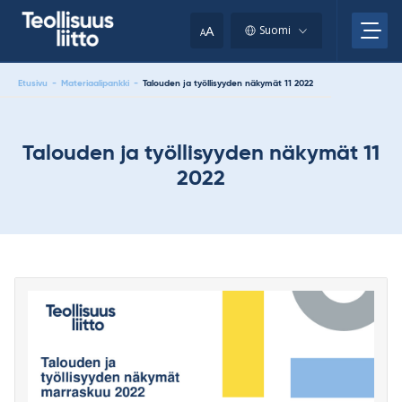
Skip
your
to
A
Suomi
A
content
clipboard.)
Etusivu
-
Materiaalipankki
-
Talouden ja työllisyyden näkymät 11 2022
Talouden ja työllisyyden näkymät 11
2022