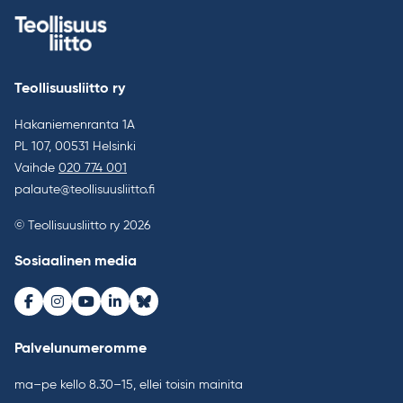
Teollisuusliitto ry
Hakaniemenranta 1A
PL 107, 00531 Helsinki
Vaihde
020 774 001
palaute@teollisuusliitto.fi
© Teollisuusliitto ry 2026
Sosiaalinen media
Facebook
Instagram
Youtube
LinkedIn
Bluesky
Palvelunumeromme
ma–pe kello 8.30–15, ellei toisin mainita