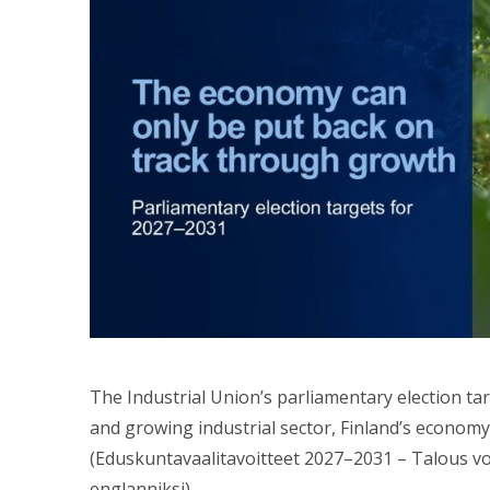
The Industrial Union’s parliamentary election ta
and growing industrial sector, Finland’s economy 
(Eduskuntavaalitavoitteet 2027–2031 – Talous vo
englanniksi)