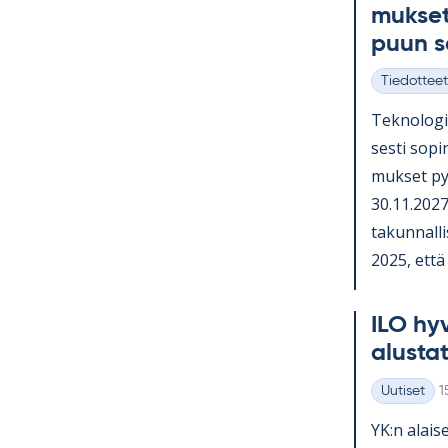
muk­set
puun 
Tiedotteet
Kategoriat
Tek­no­lo­gi
sesti so­pi­
muk­set py
30.11.2027 
ta­kun­nal­li
2025, että o
ILO hy­v
alus­ta­
K
Uutiset
1
Kategoriat
YK:n alai­se