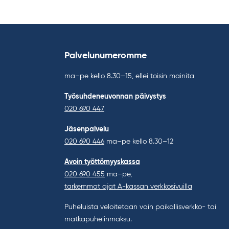
Palvelunumeromme
ma–pe kello 8.30–15, ellei toisin mainita
Työsuhdeneuvonnan päivystys
020 690 447
Jäsenpalvelu
020 690 446
ma–pe kello 8.30–12
Avoin työttömyyskassa
020 690 455
ma–pe,
tarkemmat ajat A-kassan verkkosivuilla
Puheluista veloitetaan vain paikallisverkko- tai
matkapuhelinmaksu.