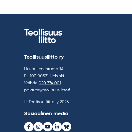
Teollisuusliitto ry
Hakaniemenranta 1A
PL 107, 00531 Helsinki
Vaihde
020 774 001
palaute@teollisuusliitto.fi
© Teollisuusliitto ry 2026
Sosiaalinen media
Facebook
Instagram
Youtube
LinkedIn
Bluesky