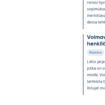
renssi hy­v
so­pi­muk­se
mer­kit­tävä
dessa teh­t
Voi­ma­v
hen­ki­l
Koulutus
Kategoriat
Liitto jär­j
jotka on su
mi­ville. Voi
lan­teista 
lis­tu­jat ov