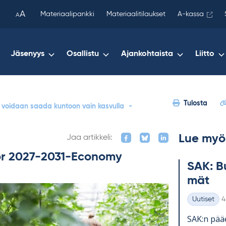
been
A
Materiaalipankki
Materiaalitilaukset
A-kassa
A
copied
to
your
Jäsenyys
Osallistu
Ajankohtaista
Liitto
clipboard.)
Tulosta
s voidaan saada kuntoon vain kasvulla
-
Lue myö
Jaa artikkeli:
for 2027-2031-Economy
SAK: Bu
mät
K
Uutiset
4
Kategoriat
SAK:n pää­e