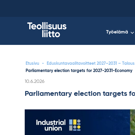
Skip
to
content
Työelämä
Etusivu
-
Eduskuntavaalitavoitteet 2027–2031 – Talou
Parliamentary election targets for 2027-2031-Economy
Kirjoitettu
10.6.2026
Parliamentary election targets 