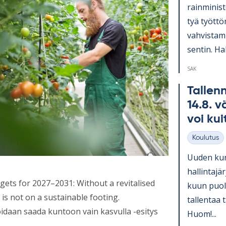
rain­mi­nis­
tyä työt­tö
vah­vis­ta­
sen­tin. Hal
SAK
Tal­lenn
14.8. vä
voi kui
Koulutus
Kategoriat
Uu­den kurs
hal­lin­ta­
rgets for 2027–2031: Without a revitalised
kuun puo­li
is not on a sustainable footing.
tal­len­taa 
idaan saada kuntoon vain kasvulla -esitys
Huom!...