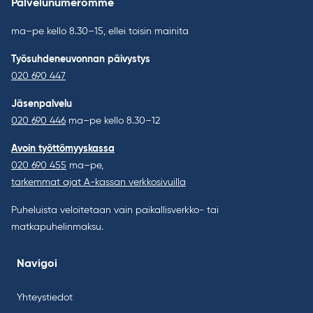
Palvelunumeromme
ma–pe kello 8.30–15, ellei toisin mainita
Työsuhdeneuvonnan päivystys
020 690 447
Jäsenpalvelu
020 690 446
ma–pe kello 8.30–12
Avoin työttömyyskassa
020 690 455
ma–pe,
tarkemmat ajat A-kassan verkkosivuilla
Puheluista veloitetaan vain paikallisverkko- tai
matkapuhelinmaksu.
Navigoi
Yhteystiedot