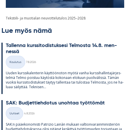
Tekstiili- ja muotialan neuvottelutulos 2025–2028
Lue myös nämä
Tal­lenna kurs­si­to­dis­tuk­sesi Tel­mosta 14.8. men­
nessä
Kirjoitettu
Koulutus
7.8.2026
Kategoriat
Uu­den kurs­si­ka­len­te­rin käyt­töö­no­ton myötä vanha kurs­si­hal­lin­ta­jär­jes­
telmä Telmo pois­tuu käy­töstä ko­ko­naan elo­kuun puo­li­vä­lissä. Tä­män
vuoksi kurs­si­to­dis­tuk­set täy­tyy tal­len­taa tai tu­los­taa Tel­mosta, jos ne ha­
luaa säi­lyt­tää. Tek­ni­sen...
SAK: Bud­jet­tieh­do­tus unoh­taa työt­tö­mät
Kirjoitettu
Uutiset
4.8.2026
Kategoriat
SAK:n pää­e­ko­no­misti Pat­rizio Lainàn mu­kaan val­tion­va­rain­mi­nis­te­riön
bud­jet­tieh­do­tuk­sessa olisi pi­tä­nyt kes­kit­tyä työt­tö­myy­den tor­jun­taan ja