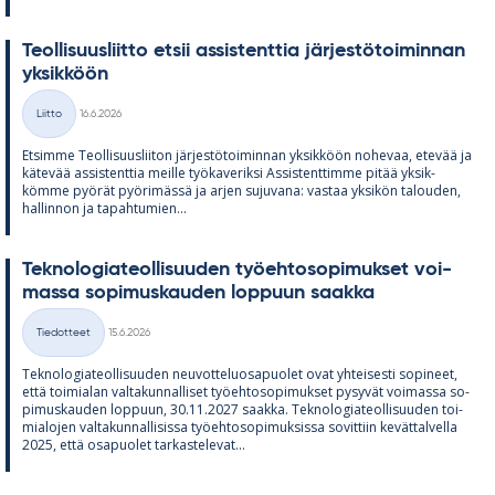
Teol­li­suus­liitto et­sii as­sis­tent­tia jär­jes­tö­toi­min­nan
yk­sik­köön
Kirjoitettu
Liitto
16.6.2026
Kategoriat
Et­simme Teol­li­suus­lii­ton jär­jes­tö­toi­min­nan yk­sik­köön no­he­vaa, ete­vää ja
kä­te­vää as­sis­tent­tia meille työ­ka­ve­riksi As­sis­tent­timme pi­tää yk­sik­
kömme pyö­rät pyö­ri­mässä ja ar­jen su­ju­vana: vas­taa yk­si­kön ta­lou­den,
hal­lin­non ja ta­pah­tu­mien...
Tek­no­lo­gia­teol­li­suu­den työ­eh­to­so­pi­muk­set voi­
massa so­pi­mus­kau­den lop­puun saakka
Kirjoitettu
Tiedotteet
15.6.2026
Kategoriat
Tek­no­lo­gia­teol­li­suu­den neu­vot­te­luos­a­puo­let ovat yh­tei­sesti so­pi­neet,
että toi­mia­lan val­ta­kun­nal­li­set työ­eh­to­so­pi­muk­set py­sy­vät voi­massa so­
pi­mus­kau­den lop­puun, 30.11.2027 saakka. Tek­no­lo­gia­teol­li­suu­den toi­
mia­lo­jen val­ta­kun­nal­li­sissa työ­eh­to­so­pi­muk­sissa so­vit­tiin ke­vät­tal­vella
2025, että os­a­puo­let tar­kas­te­le­vat...