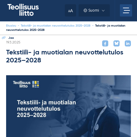
Skip
your
to
A
Suomi
A
content
clipboard.)
Etusivu
-
Tekstiili- ja muotialan neuvottelutulos 2025–2028
-
Tekstiili- ja muotialan
neuvottelutulos 2025–2028
Jaa
Kirjoitettu
19.3.2025
Tekstiili- ja muotialan neuvottelutulos
2025–2028