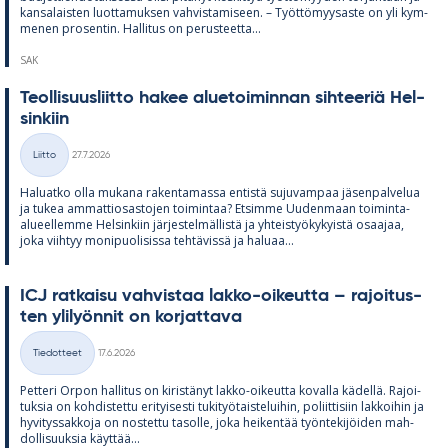
kan­sa­lais­ten luot­ta­muk­sen vah­vis­ta­mi­seen. – Työt­tö­myy­saste on yli kym­
me­nen pro­sen­tin. Hal­li­tus on pe­rus­teetta...
SAK
Teol­li­suus­liitto ha­kee alue­toi­min­nan sih­tee­riä Hel­
sin­kiin
Kirjoitettu
Liitto
27.7.2026
Kategoriat
Ha­luatko olla mu­kana ra­ken­ta­massa en­tistä su­ju­vam­paa jä­sen­pal­ve­lua
ja tu­kea am­mat­tio­sas­to­jen toi­min­taa? Et­simme Uu­den­maan toi­minta-
alu­eel­lemme Hel­sin­kiin jär­jes­tel­mäl­listä ja yh­teis­työ­ky­kyistä osaa­jaa,
joka viih­tyy mo­ni­puo­li­sissa teh­tä­vissä ja ha­luaa...
ICJ rat­kaisu vah­vis­taa lakko-oi­keutta – ra­joi­tus­
ten yli­lyön­nit on kor­jat­tava
Kirjoitettu
Tiedotteet
17.6.2026
Kategoriat
Pet­teri Or­pon hal­li­tus on ki­ris­tä­nyt lakko-oi­keutta ko­valla kä­dellä. Ra­joi­
tuk­sia on koh­dis­tettu eri­tyi­sesti tu­ki­työ­tais­te­lui­hin, po­liit­ti­siin lak­koi­hin ja
hy­vi­tys­sak­koja on nos­tettu ta­solle, joka hei­ken­tää työn­te­ki­jöi­den mah­
dol­li­suuk­sia käyt­tää...