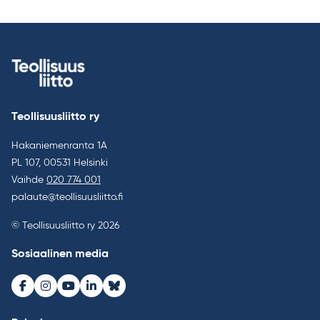
Teollisuusliitto ry
Hakaniemenranta 1A
PL 107, 00531 Helsinki
Vaihde
020 774 001
palaute@teollisuusliitto.fi
© Teollisuusliitto ry 2026
Sosiaalinen media
Facebook
Instagram
Youtube
LinkedIn
Bluesky