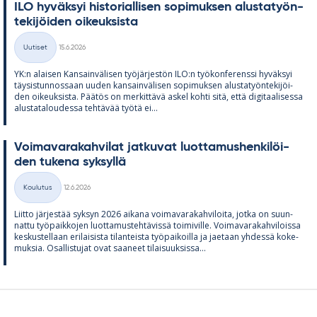
ILO hy­väk­syi his­to­rial­li­sen so­pi­muk­sen alus­ta­työn­
te­ki­jöi­den oi­keuk­sista
Kirjoitettu
Uutiset
15.6.2026
Kategoriat
YK:n alai­sen Kan­sain­vä­li­sen työ­jär­jes­tön ILO:n työ­kon­fe­renssi hy­väk­syi
täy­sis­tun­nos­saan uu­den kan­sain­vä­li­sen so­pi­muk­sen alus­ta­työn­te­ki­jöi­
den oi­keuk­sista. Pää­tös on mer­kit­tävä as­kel kohti sitä, että di­gi­taa­li­sessa
alus­ta­ta­lou­dessa teh­tä­vää työtä ei...
Voi­ma­va­ra­kah­vi­lat jat­ku­vat luot­ta­mus­hen­ki­löi­
den tu­kena syk­syllä
Kirjoitettu
Koulutus
12.6.2026
Kategoriat
Liitto jär­jes­tää syk­syn 2026 ai­kana voi­ma­va­ra­kah­vi­loita, jotka on suun­
nattu työ­paik­ko­jen luot­ta­mus­teh­tä­vissä toi­mi­ville. Voi­ma­va­ra­kah­vi­loissa
kes­kus­tel­laan eri­lai­sista ti­lan­teista työ­pai­koilla ja jae­taan yh­dessä ko­ke­
muk­sia. Osal­lis­tu­jat ovat saa­neet ti­lai­suuk­sissa...