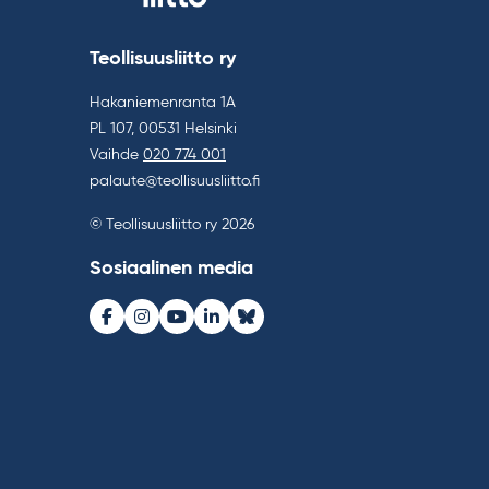
Teollisuusliitto ry
Hakaniemenranta 1A
PL 107, 00531 Helsinki
Vaihde
020 774 001
palaute@teollisuusliitto.fi
© Teollisuusliitto ry 2026
Sosiaalinen media
Facebook
Instagram
Youtube
LinkedIn
Bluesky