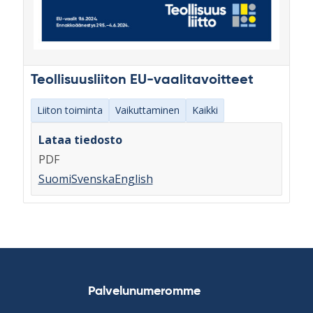
Teollisuusliiton EU-vaalitavoitteet
Liiton toiminta
Vaikuttaminen
Kaikki
Lataa tiedosto
PDF
Suomi
Svenska
English
Palvelunumeromme