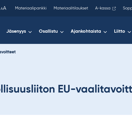
been
A
Materiaalipankki
Materiaalitilaukset
A-kassa
Sopp
A
copied
to
your
Jäsenyys
Osallistu
Ajankohtaista
Liitto
clipboard.)
avoitteet
llisuusliiton EU-vaalitavoit