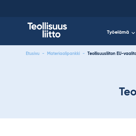
Skip
to
content
Työelämä
Etusivu
-
Materiaalipankki
-
Teollisuusliiton EU-vaalit
Teo