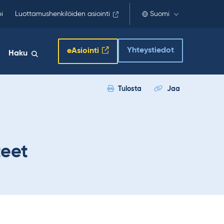
i
Luottamushenkilöiden asiointi
Suomi
Yhteystiedot
eAsiointi
Haku
Tulosta
Jaa
teet