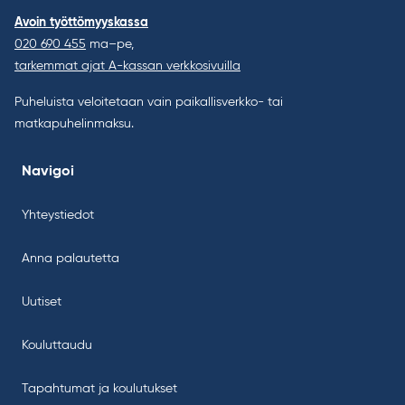
Avoin työttömyyskassa
020 690 455
ma–pe,
tarkemmat ajat A-kassan verkkosivuilla
Puheluista veloitetaan vain paikallisverkko- tai
matkapuhelinmaksu.
Navigoi
Yhteystiedot
Anna palautetta
Uutiset
Kouluttaudu
Tapahtumat ja koulutukset