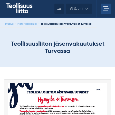
Skip
your
to
A
Suomi
A
content
clipboard.)
Etusivu
-
Materiaalipankki
-
Teollisuusliiton jäsenvakuutukset Turvassa
Teollisuusliiton jäsenvakuutukset
Turvassa