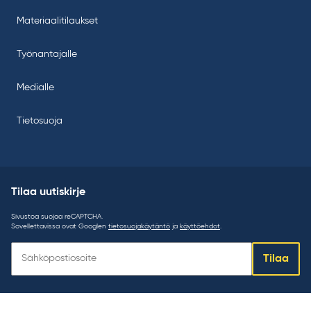
Materiaalitilaukset
Työnantajalle
Medialle
Tietosuoja
Tilaa uutiskirje
Sivustoa suojaa reCAPTCHA.
Sovellettavissa ovat Googlen
tietosuojakäytäntö
ja
käyttöehdot
.
Tilaa
Tilaa
uutiskirje: