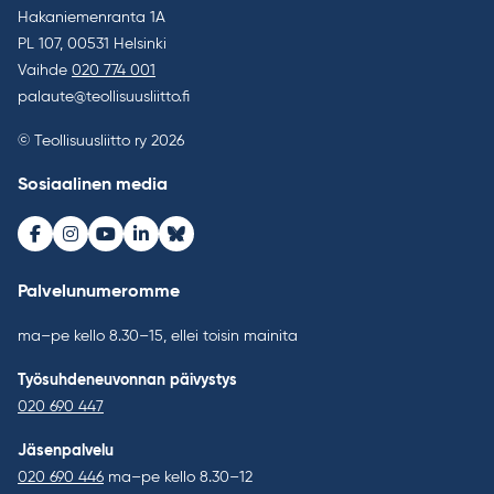
Hakaniemenranta 1A
PL 107, 00531 Helsinki
Vaihde
020 774 001
palaute@teollisuusliitto.fi
© Teollisuusliitto ry 2026
Sosiaalinen media
Facebook
Instagram
Youtube
LinkedIn
Bluesky
Palvelunumeromme
ma–pe kello 8.30–15, ellei toisin mainita
Työsuhdeneuvonnan päivystys
020 690 447
Jäsenpalvelu
020 690 446
ma–pe kello 8.30–12