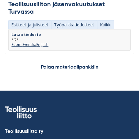
Teollisuusliiton jäsenvakuutukset
Turvassa
Esitteet ja julisteet
Työpaikkatiedotteet
Kaikki
Lataa tiedosto
PDF
Suomi
Svenska
English
Palaa materiaalipankkiin
Teollisuusliitto ry